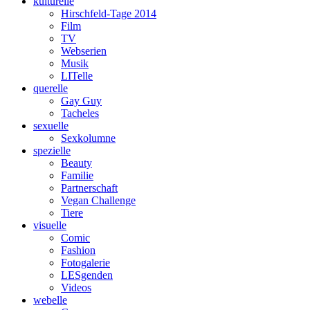
kulturelle
Hirschfeld-Tage 2014
Film
TV
Webserien
Musik
LITelle
querelle
Gay Guy
Tacheles
sexuelle
Sexkolumne
spezielle
Beauty
Familie
Partnerschaft
Vegan Challenge
Tiere
visuelle
Comic
Fashion
Fotogalerie
LESgenden
Videos
webelle