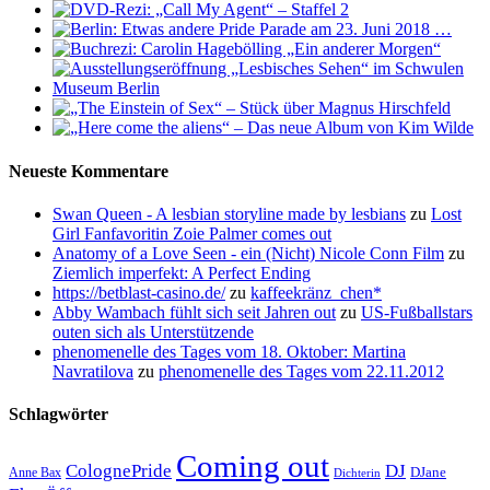
Neueste Kommentare
Swan Queen - A lesbian storyline made by lesbians
zu
Lost
Girl Fanfavoritin Zoie Palmer comes out
Anatomy of a Love Seen - ein (Nicht) Nicole Conn Film
zu
Ziemlich imperfekt: A Perfect Ending
https://betblast-casino.de/
zu
kaffeekränz_chen*
Abby Wambach fühlt sich seit Jahren out
zu
US-Fußballstars
outen sich als Unterstützende
phenomenelle des Tages vom 18. Oktober: Martina
Navratilova
zu
phenomenelle des Tages vom 22.11.2012
Schlagwörter
Coming out
ColognePride
DJ
DJane
Anne Bax
Dichterin