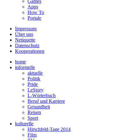
Games
Apps
How To
Portale
Impressum
Über uns
Netiquette
Datenschutz
Kooperationen
home
informelle
aktuelle
Politik
Pride
LeStory
L-Wörterbuch
Beruf und Karriere
Gesundheit
Reisen
Sport
kulturelle
Hirschfeld-Tage 2014
Film