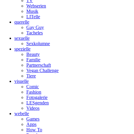
TV
Webserien
Musik
LITelle
querelle
Gay Guy
Tacheles
sexuelle
Sexkolumne
spezielle
Beauty
Familie
Partnerschaft
Vegan Challenge
Tiere
visuelle
Comic
Fashion
Fotogalerie
LESgenden
Videos
webelle
Games
Apps
How To