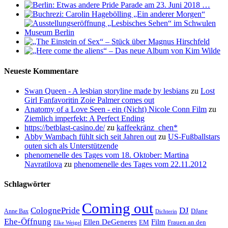
Neueste Kommentare
Swan Queen - A lesbian storyline made by lesbians
zu
Lost
Girl Fanfavoritin Zoie Palmer comes out
Anatomy of a Love Seen - ein (Nicht) Nicole Conn Film
zu
Ziemlich imperfekt: A Perfect Ending
https://betblast-casino.de/
zu
kaffeekränz_chen*
Abby Wambach fühlt sich seit Jahren out
zu
US-Fußballstars
outen sich als Unterstützende
phenomenelle des Tages vom 18. Oktober: Martina
Navratilova
zu
phenomenelle des Tages vom 22.11.2012
Schlagwörter
Coming out
ColognePride
DJ
DJane
Anne Bax
Dichterin
Ehe-Öffnung
Film
Ellen DeGeneres
EM
Frauen an den
Elke Weigel