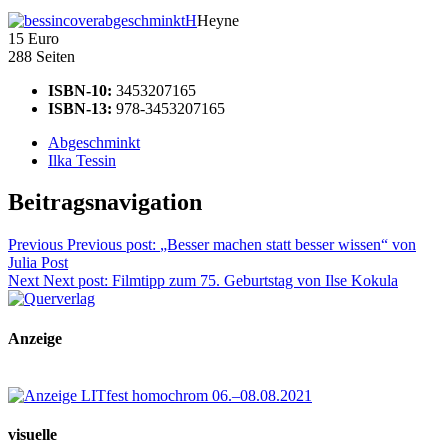
Heyne
15 Euro
288 Seiten
ISBN-10:
3453207165
ISBN-13:
978-3453207165
Abgeschminkt
Ilka Tessin
Beitragsnavigation
Previous
Previous post:
„Besser machen statt besser wissen“ von
Julia Post
Next
Next post:
Filmtipp zum 75. Geburtstag von Ilse Kokula
Anzeige
visuelle