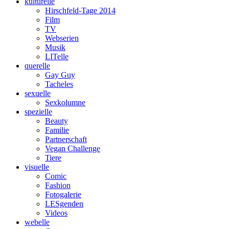
kulturelle
Hirschfeld-Tage 2014
Film
TV
Webserien
Musik
LITelle
querelle
Gay Guy
Tacheles
sexuelle
Sexkolumne
spezielle
Beauty
Familie
Partnerschaft
Vegan Challenge
Tiere
visuelle
Comic
Fashion
Fotogalerie
LESgenden
Videos
webelle