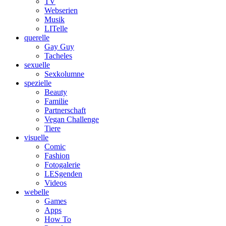
TV
Webserien
Musik
LITelle
querelle
Gay Guy
Tacheles
sexuelle
Sexkolumne
spezielle
Beauty
Familie
Partnerschaft
Vegan Challenge
Tiere
visuelle
Comic
Fashion
Fotogalerie
LESgenden
Videos
webelle
Games
Apps
How To