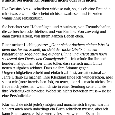
Punkte, bei denen ich bejahend nickte oder laut lachte.
Ilka Bessins Art zu schreiben wirkt so nah, so, als ob eine Freundin
mir etwas erzählt. Sie scheint nichts auszulassen und ist zudem
wahnsinnig selbstkritisch.
Sie berichtet von Höhenflügen und Abstürzen, von Freundschaften,
die zerbrechen oder bleiben, und von Familie. Von zuwenig und
dann zuviel Arbeit, von ihrem ganzen Leben eben.
Einer meiner Lieblingssätze:
„Ganz sicher dachten einige: Was ist
denn das für ein Scheiß, da steht der dicke Obelix in einem
pinkfarbenen Jogginganzug auf der Bühne und kriegt auch noch
sechsmal den Deutschen Comedypreis“
– ich würde ihn ihr noch
hundertmal gönnen, aber umso toller, dass sie sich nach Cindy
neuen Aufgaben widmet. Dass sie ihre Stimme gegen
Ungerechtigkeiten erhebt und einfach „da“ ist, anstatt erstmal zehn
Jahre Urlaub zu machen. Ihre Kleidung finde ich wunderschön, aber
sie ist mir (trotz inzwischen Job) zu teuer, aber das macht nichts. Ich
freue mich jedesmal, wenn ich sie in einer Sendung sehe und sie
ihre Vielseitigkeit beweist. Wobei sie nichts beweisen muss – sie ist
eine Persönlichkeit.
Klar wird sie nicht jede(r) mögen und manche sich fragen, warum
sie jetzt auch noch unbedingt ein Buch schreiben musste, aber ich
kann Euch sagen, es ist es wert gelesen zu werden. Es macht