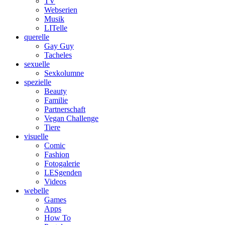
TV
Webserien
Musik
LITelle
querelle
Gay Guy
Tacheles
sexuelle
Sexkolumne
spezielle
Beauty
Familie
Partnerschaft
Vegan Challenge
Tiere
visuelle
Comic
Fashion
Fotogalerie
LESgenden
Videos
webelle
Games
Apps
How To