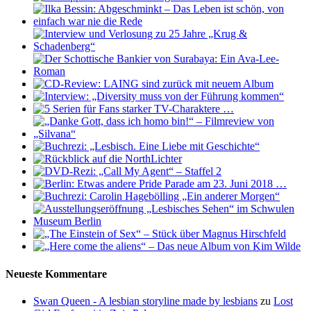
Neueste Kommentare
Swan Queen - A lesbian storyline made by lesbians
zu
Lost