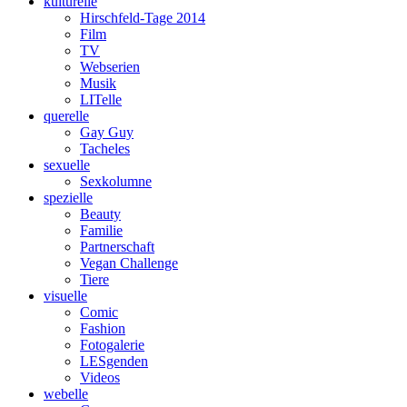
kulturelle
Hirschfeld-Tage 2014
Film
TV
Webserien
Musik
LITelle
querelle
Gay Guy
Tacheles
sexuelle
Sexkolumne
spezielle
Beauty
Familie
Partnerschaft
Vegan Challenge
Tiere
visuelle
Comic
Fashion
Fotogalerie
LESgenden
Videos
webelle