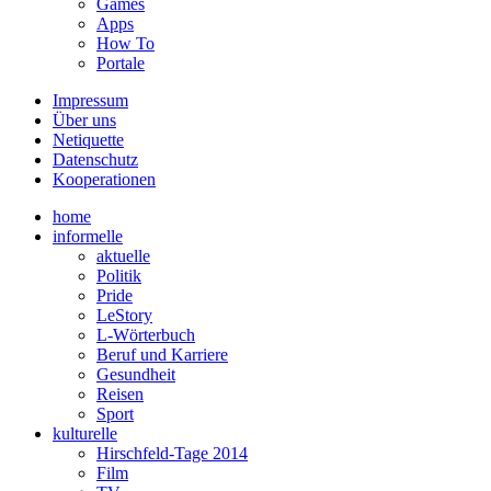
Games
Apps
How To
Portale
Impressum
Über uns
Netiquette
Datenschutz
Kooperationen
home
informelle
aktuelle
Politik
Pride
LeStory
L-Wörterbuch
Beruf und Karriere
Gesundheit
Reisen
Sport
kulturelle
Hirschfeld-Tage 2014
Film