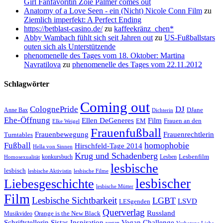
Girl Fanfavoritin Zoie Palmer comes out
Anatomy of a Love Seen - ein (Nicht) Nicole Conn Film
zu
Ziemlich imperfekt: A Perfect Ending
https://betblast-casino.de/
zu
kaffeekränz_chen*
Abby Wambach fühlt sich seit Jahren out
zu
US-Fußballstars
outen sich als Unterstützende
phenomenelle des Tages vom 18. Oktober: Martina
Navratilova
zu
phenomenelle des Tages vom 22.11.2012
Schlagwörter
Coming out
ColognePride
DJ
DJane
Anne Bax
Dichterin
Ehe-Öffnung
Film
Ellen DeGeneres
EM
Frauen an den
Elke Weigel
Frauenfußball
Frauenrechtlerin
Frauenbewegung
Turntables
homophobie
Fußball
Hirschfeld-Tage 2014
Hella von Sinnen
Krug und Schadenberg
Lesbenfilm
konkursbuch
Lesben
Homosexualität
lesbische
lesbisch
lesbische Aktivistin
lesbische Filme
lesbischer
Liebesgeschichte
lesbische Mütter
Film
Lesbische Sichtbarkeit
LGBT
LSVD
LESgenden
Querverlag
Russland
Orange is the New Black
Musikvideo
Schriftstellerin
Vegan Challenge
Sistas Inspiration