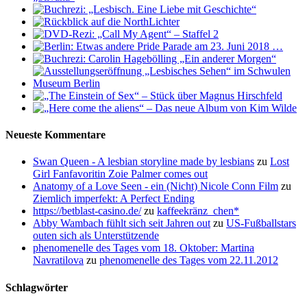
Neueste Kommentare
Swan Queen - A lesbian storyline made by lesbians
zu
Lost
Girl Fanfavoritin Zoie Palmer comes out
Anatomy of a Love Seen - ein (Nicht) Nicole Conn Film
zu
Ziemlich imperfekt: A Perfect Ending
https://betblast-casino.de/
zu
kaffeekränz_chen*
Abby Wambach fühlt sich seit Jahren out
zu
US-Fußballstars
outen sich als Unterstützende
phenomenelle des Tages vom 18. Oktober: Martina
Navratilova
zu
phenomenelle des Tages vom 22.11.2012
Schlagwörter