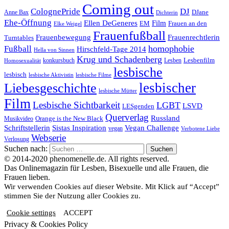
Coming out
ColognePride
DJ
DJane
Anne Bax
Dichterin
Ehe-Öffnung
Film
Ellen DeGeneres
EM
Frauen an den
Elke Weigel
Frauenfußball
Frauenrechtlerin
Frauenbewegung
Turntables
homophobie
Fußball
Hirschfeld-Tage 2014
Hella von Sinnen
Krug und Schadenberg
Lesbenfilm
konkursbuch
Lesben
Homosexualität
lesbische
lesbisch
lesbische Aktivistin
lesbische Filme
lesbischer
Liebesgeschichte
lesbische Mütter
Film
Lesbische Sichtbarkeit
LGBT
LSVD
LESgenden
Querverlag
Russland
Orange is the New Black
Musikvideo
Schriftstellerin
Vegan Challenge
Sistas Inspiration
vegan
Verbotene Liebe
Webserie
Verlosung
Suchen nach:
© 2014-2020 phenomenelle.de. All rights reserved.
Das Onlinemagazin für Lesben, Bisexuelle und alle Frauen, die
Frauen lieben.
Wir verwenden Cookies auf dieser Website. Mit Klick auf “Accept”
stimmen Sie der Nutzung aller Cookies zu.
Cookie settings
ACCEPT
Privacy & Cookies Policy