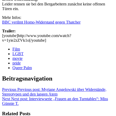
Leider rennen sie bei den Bergarbeitern zunächst keine offenen
Türen ein.
Mehr Infos:
BBC verilmt Homo-Widerstand gegen Thatcher
Trailer:
[youtube]http://www.youtube.com/watch?
v=1yie2zZVk1o[/youtube]
Film
LGBT
movie
pride
Queer Palm
Beitragsnavigation
Previous
Previous post:
Myriane Angelowski über Widerstände,
Stereotypen und den langen Atem
Next
Next post:
Interviewserie „Frauen an den Turntables“: Miss
Günnie T.
Related Posts