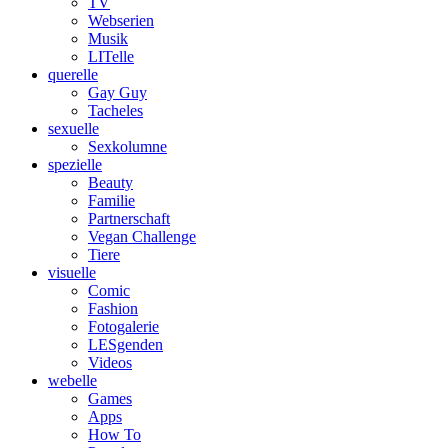
TV
Webserien
Musik
LITelle
querelle
Gay Guy
Tacheles
sexuelle
Sexkolumne
spezielle
Beauty
Familie
Partnerschaft
Vegan Challenge
Tiere
visuelle
Comic
Fashion
Fotogalerie
LESgenden
Videos
webelle
Games
Apps
How To