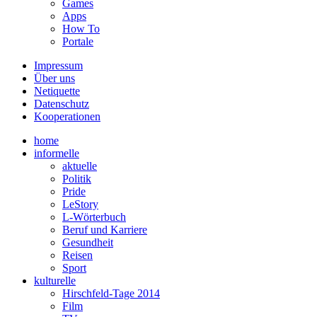
Games
Apps
How To
Portale
Impressum
Über uns
Netiquette
Datenschutz
Kooperationen
home
informelle
aktuelle
Politik
Pride
LeStory
L-Wörterbuch
Beruf und Karriere
Gesundheit
Reisen
Sport
kulturelle
Hirschfeld-Tage 2014
Film