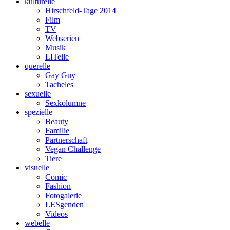
kulturelle
Hirschfeld-Tage 2014
Film
TV
Webserien
Musik
LITelle
querelle
Gay Guy
Tacheles
sexuelle
Sexkolumne
spezielle
Beauty
Familie
Partnerschaft
Vegan Challenge
Tiere
visuelle
Comic
Fashion
Fotogalerie
LESgenden
Videos
webelle