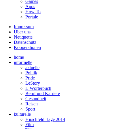
Games
Apps
How To
Portale
Impressum
Über uns
Netiquette
Datenschutz
Kooperationen
home
informelle
aktuelle
Politik
Pride
LeStory
L-Wörterbuch
Beruf und Karriere
Gesundheit
Reisen
Sport
kulturelle
Hirschfeld-Tage 2014
Film