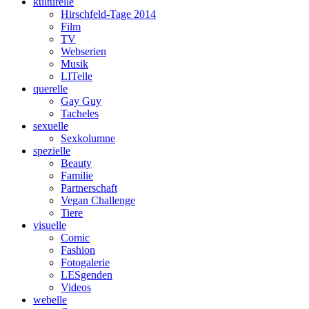
kulturelle
Hirschfeld-Tage 2014
Film
TV
Webserien
Musik
LITelle
querelle
Gay Guy
Tacheles
sexuelle
Sexkolumne
spezielle
Beauty
Familie
Partnerschaft
Vegan Challenge
Tiere
visuelle
Comic
Fashion
Fotogalerie
LESgenden
Videos
webelle