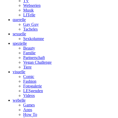
TV
Webserien
Musik
LITelle
querelle
Gay Guy
Tacheles
sexuelle
Sexkolumne
spezielle
Beauty
Familie
Partnerschaft
Vegan Challenge
Tiere
visuelle
Comic
Fashion
Fotogalerie
LESgenden
Videos
webelle
Games
Apps
How To