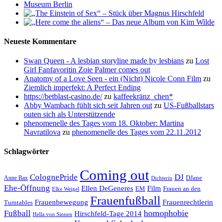
Neueste Kommentare
Swan Queen - A lesbian storyline made by lesbians
zu
Lost
Girl Fanfavoritin Zoie Palmer comes out
Anatomy of a Love Seen - ein (Nicht) Nicole Conn Film
zu
Ziemlich imperfekt: A Perfect Ending
https://betblast-casino.de/
zu
kaffeekränz_chen*
Abby Wambach fühlt sich seit Jahren out
zu
US-Fußballstars
outen sich als Unterstützende
phenomenelle des Tages vom 18. Oktober: Martina
Navratilova
zu
phenomenelle des Tages vom 22.11.2012
Schlagwörter
Coming out
ColognePride
DJ
DJane
Anne Bax
Dichterin
Ehe-Öffnung
Film
Ellen DeGeneres
EM
Frauen an den
Elke Weigel
Frauenfußball
Frauenrechtlerin
Frauenbewegung
Turntables
homophobie
Fußball
Hirschfeld-Tage 2014
Hella von Sinnen