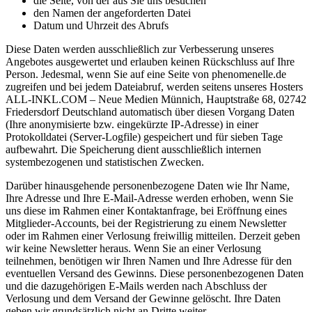
die Seite, von der aus Sie uns besuchen
den Namen der angeforderten Datei
Datum und Uhrzeit des Abrufs
Diese Daten werden ausschließlich zur Verbesserung unseres
Angebotes ausgewertet und erlauben keinen Rückschluss auf Ihre
Person. Jedesmal, wenn Sie auf eine Seite von phenomenelle.de
zugreifen und bei jedem Dateiabruf, werden seitens unseres Hosters
ALL-INKL.COM – Neue Medien Münnich, Hauptstraße 68, 02742
Friedersdorf Deutschland automatisch über diesen Vorgang Daten
(Ihre anonymisierte bzw. eingekürzte IP-Adresse) in einer
Protokolldatei (Server-Logfile) gespeichert und für sieben Tage
aufbewahrt. Die Speicherung dient ausschließlich internen
systembezogenen und statistischen Zwecken.
Darüber hinausgehende personenbezogene Daten wie Ihr Name,
Ihre Adresse und Ihre E-Mail-Adresse werden erhoben, wenn Sie
uns diese im Rahmen einer Kontaktanfrage, bei Eröffnung eines
Mitglieder-Accounts, bei der Registrierung zu einem Newsletter
oder im Rahmen einer Verlosung freiwillig mitteilen. Derzeit geben
wir keine Newsletter heraus. Wenn Sie an einer Verlosung
teilnehmen, benötigen wir Ihren Namen und Ihre Adresse für den
eventuellen Versand des Gewinns. Diese personenbezogenen Daten
und die dazugehörigen E-Mails werden nach Abschluss der
Verlosung und dem Versand der Gewinne gelöscht. Ihre Daten
geben wir grundsätzlich nicht an Dritte weiter.