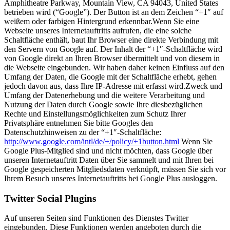
Amphitheatre Parkway, Mountain View, CA 94043, United States
betrieben wird (“Google”). Der Button ist an dem Zeichen “+1″ auf
weißem oder farbigen Hintergrund erkennbar.Wenn Sie eine
Webseite unseres Internetauftritts aufrufen, die eine solche
Schaltfläche enthält, baut Ihr Browser eine direkte Verbindung mit
den Servern von Google auf. Der Inhalt der “+1″-Schaltfläche wird
von Google direkt an Ihren Browser übermittelt und von diesem in
die Webseite eingebunden. Wir haben daher keinen Einfluss auf den
Umfang der Daten, die Google mit der Schaltfläche erhebt, gehen
jedoch davon aus, dass Ihre IP-Adresse mit erfasst wird.Zweck und
Umfang der Datenerhebung und die weitere Verarbeitung und
Nutzung der Daten durch Google sowie Ihre diesbezüglichen
Rechte und Einstellungsmöglichkeiten zum Schutz Ihrer
Privatsphäre entnehmen Sie bitte Googles den
Datenschutzhinweisen zu der “+1″-Schaltfläche:
http://www.google.com/intl/de/+/policy/+1button.html
Wenn Sie
Google Plus-Mitglied sind und nicht möchten, dass Google über
unseren Internetauftritt Daten über Sie sammelt und mit Ihren bei
Google gespeicherten Mitgliedsdaten verknüpft, müssen Sie sich vor
Ihrem Besuch unseres Internetauftritts bei Google Plus ausloggen.
Twitter Social Plugins
Auf unseren Seiten sind Funktionen des Dienstes Twitter
eingebunden. Diese Funktionen werden angeboten durch die