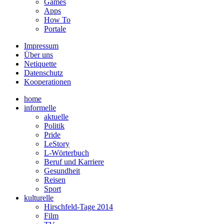
Games
Apps
How To
Portale
Impressum
Über uns
Netiquette
Datenschutz
Kooperationen
home
informelle
aktuelle
Politik
Pride
LeStory
L-Wörterbuch
Beruf und Karriere
Gesundheit
Reisen
Sport
kulturelle
Hirschfeld-Tage 2014
Film