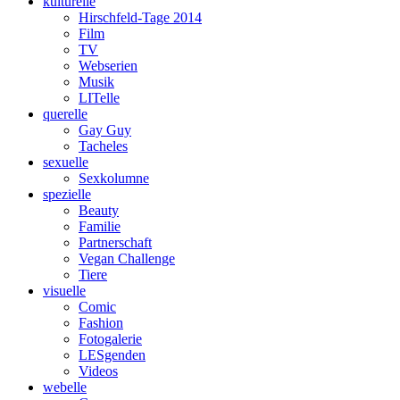
kulturelle
Hirschfeld-Tage 2014
Film
TV
Webserien
Musik
LITelle
querelle
Gay Guy
Tacheles
sexuelle
Sexkolumne
spezielle
Beauty
Familie
Partnerschaft
Vegan Challenge
Tiere
visuelle
Comic
Fashion
Fotogalerie
LESgenden
Videos
webelle