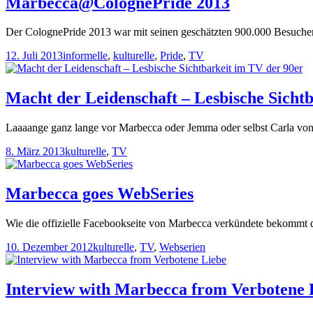
Marbecca@ColognePride 2013
Der ColognePride 2013 war mit seinen geschätzten 900.000 Besucher_
12. Juli 2013
informelle
,
kulturelle
,
Pride
,
TV
Macht der Leidenschaft – Lesbische Sicht
Laaaange ganz lange vor Marbecca oder Jemma oder selbst Carla von
8. März 2013
kulturelle
,
TV
Marbecca goes WebSeries
Wie die offizielle Facebookseite von Marbecca verkündete bekommt di
10. Dezember 2012
kulturelle
,
TV
,
Webserien
Interview with Marbecca from Verbotene 