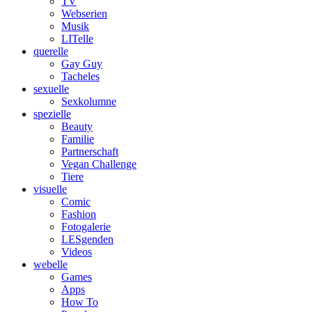
TV
Webserien
Musik
LITelle
querelle
Gay Guy
Tacheles
sexuelle
Sexkolumne
spezielle
Beauty
Familie
Partnerschaft
Vegan Challenge
Tiere
visuelle
Comic
Fashion
Fotogalerie
LESgenden
Videos
webelle
Games
Apps
How To