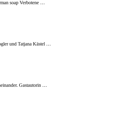
german soap Verbotene …
ogler und Tatjana Kästel …
neinander. Gastautorin …