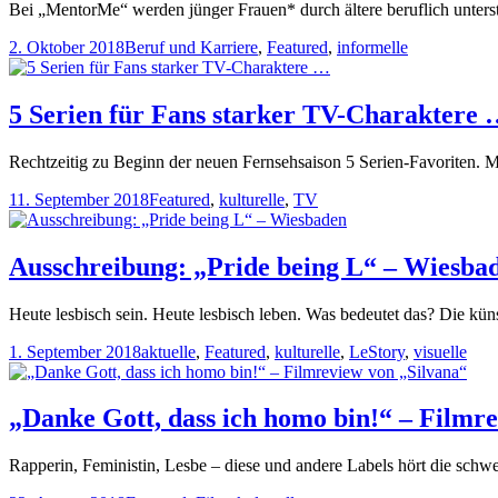
Bei „MentorMe“ werden jünger Frauen* durch ältere beruflich unterst
2. Oktober 2018
Beruf und Karriere
,
Featured
,
informelle
5 Serien für Fans starker TV-Charaktere
Rechtzeitig zu Beginn der neuen Fernsehsaison 5 Serien-Favoriten. Mi
11. September 2018
Featured
,
kulturelle
,
TV
Ausschreibung: „Pride being L“ – Wiesba
Heute lesbisch sein. Heute lesbisch leben. Was bedeutet das? Die kü
1. September 2018
aktuelle
,
Featured
,
kulturelle
,
LeStory
,
visuelle
„Danke Gott, dass ich homo bin!“ – Filmr
Rapperin, Feministin, Lesbe – diese und andere Labels hört die schwe