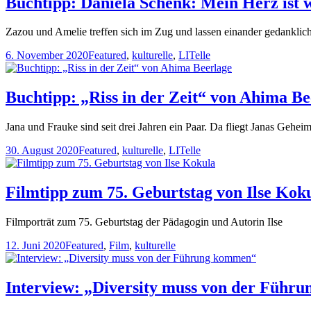
Buchtipp: Daniela Schenk: Mein Herz ist 
Zazou und Amelie treffen sich im Zug und lassen einander gedanklich
6. November 2020
Featured
,
kulturelle
,
LITelle
Buchtipp: „Riss in der Zeit“ von Ahima Be
Jana und Frauke sind seit drei Jahren ein Paar. Da fliegt Janas Gehe
30. August 2020
Featured
,
kulturelle
,
LITelle
Filmtipp zum 75. Geburtstag von Ilse Kok
Filmporträt zum 75. Geburtstag der Pädagogin und Autorin Ilse
12. Juni 2020
Featured
,
Film
,
kulturelle
Interview: „Diversity muss von der Führ