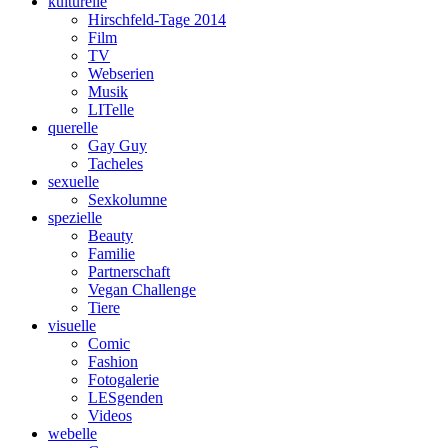
kulturelle
Hirschfeld-Tage 2014
Film
TV
Webserien
Musik
LITelle
querelle
Gay Guy
Tacheles
sexuelle
Sexkolumne
spezielle
Beauty
Familie
Partnerschaft
Vegan Challenge
Tiere
visuelle
Comic
Fashion
Fotogalerie
LESgenden
Videos
webelle