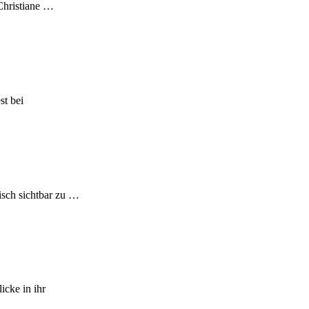
Christiane …
st bei
isch sichtbar zu …
icke in ihr