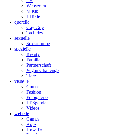
TV
Webserien
Musik
LITelle
querelle
Gay Guy
Tacheles
sexuelle
Sexkolumne
spezielle
Beauty
Familie
Partnerschaft
Vegan Challenge
Tiere
visuelle
Comic
Fashion
Fotogalerie
LESgenden
Videos
webelle
Games
Apps
How To