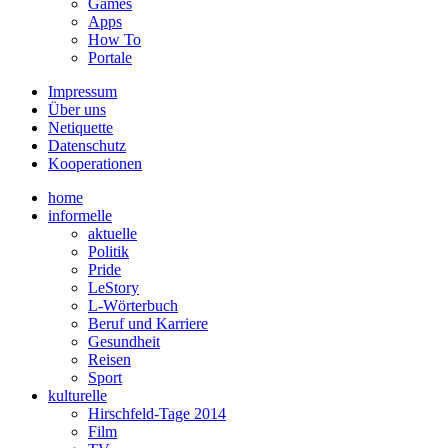
Games
Apps
How To
Portale
Impressum
Über uns
Netiquette
Datenschutz
Kooperationen
home
informelle
aktuelle
Politik
Pride
LeStory
L-Wörterbuch
Beruf und Karriere
Gesundheit
Reisen
Sport
kulturelle
Hirschfeld-Tage 2014
Film