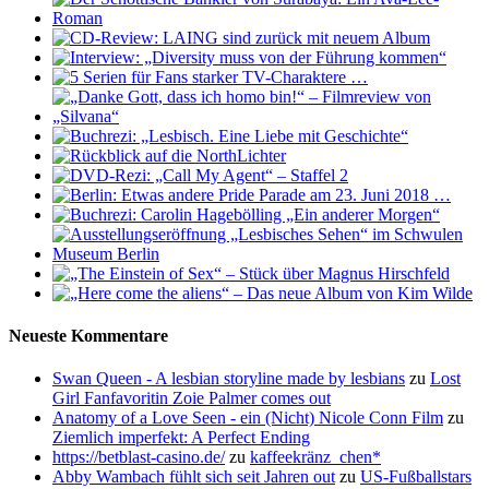
Neueste Kommentare
Swan Queen - A lesbian storyline made by lesbians
zu
Lost
Girl Fanfavoritin Zoie Palmer comes out
Anatomy of a Love Seen - ein (Nicht) Nicole Conn Film
zu
Ziemlich imperfekt: A Perfect Ending
https://betblast-casino.de/
zu
kaffeekränz_chen*
Abby Wambach fühlt sich seit Jahren out
zu
US-Fußballstars