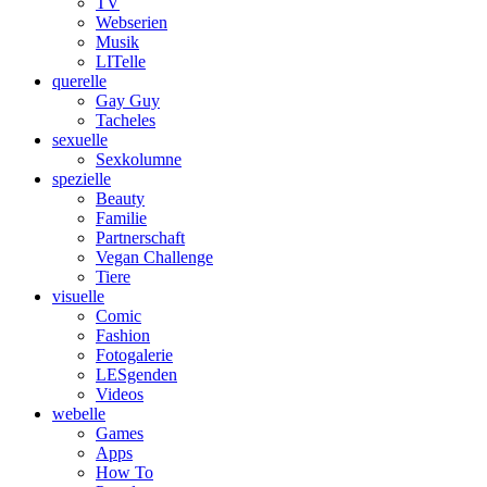
TV
Webserien
Musik
LITelle
querelle
Gay Guy
Tacheles
sexuelle
Sexkolumne
spezielle
Beauty
Familie
Partnerschaft
Vegan Challenge
Tiere
visuelle
Comic
Fashion
Fotogalerie
LESgenden
Videos
webelle
Games
Apps
How To