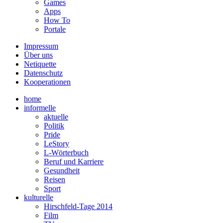
Games
Apps
How To
Portale
Impressum
Über uns
Netiquette
Datenschutz
Kooperationen
home
informelle
aktuelle
Politik
Pride
LeStory
L-Wörterbuch
Beruf und Karriere
Gesundheit
Reisen
Sport
kulturelle
Hirschfeld-Tage 2014
Film