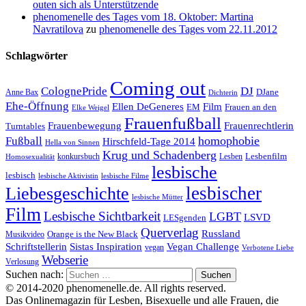
outen sich als Unterstützende
phenomenelle des Tages vom 18. Oktober: Martina
Navratilova
zu
phenomenelle des Tages vom 22.11.2012
Schlagwörter
Coming out
ColognePride
DJ
DJane
Anne Bax
Dichterin
Ehe-Öffnung
Film
Ellen DeGeneres
EM
Frauen an den
Elke Weigel
Frauenfußball
Frauenrechtlerin
Frauenbewegung
Turntables
homophobie
Fußball
Hirschfeld-Tage 2014
Hella von Sinnen
Krug und Schadenberg
Lesbenfilm
konkursbuch
Lesben
Homosexualität
lesbische
lesbisch
lesbische Aktivistin
lesbische Filme
lesbischer
Liebesgeschichte
lesbische Mütter
Film
Lesbische Sichtbarkeit
LGBT
LSVD
LESgenden
Querverlag
Russland
Orange is the New Black
Musikvideo
Schriftstellerin
Vegan Challenge
Sistas Inspiration
vegan
Verbotene Liebe
Webserie
Verlosung
Suchen nach:
© 2014-2020 phenomenelle.de. All rights reserved.
Das Onlinemagazin für Lesben, Bisexuelle und alle Frauen, die