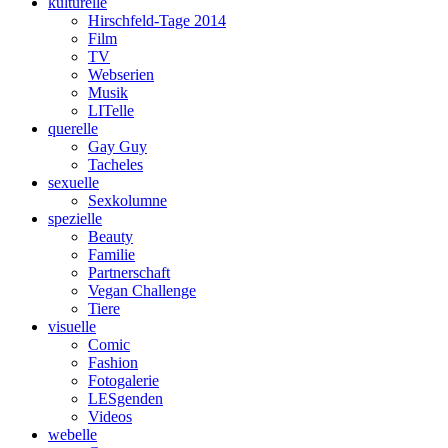
kulturelle
Hirschfeld-Tage 2014
Film
TV
Webserien
Musik
LITelle
querelle
Gay Guy
Tacheles
sexuelle
Sexkolumne
spezielle
Beauty
Familie
Partnerschaft
Vegan Challenge
Tiere
visuelle
Comic
Fashion
Fotogalerie
LESgenden
Videos
webelle