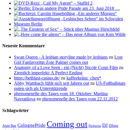
Neueste Kommentare
Swan Queen - A lesbian storyline made by lesbians
zu
Lost
Girl Fanfavoritin Zoie Palmer comes out
Anatomy of a Love Seen - ein (Nicht) Nicole Conn Film
zu
Ziemlich imperfekt: A Perfect Ending
https://betblast-casino.de/
zu
kaffeekränz_chen*
Abby Wambach fühlt sich seit Jahren out
zu
US-Fußballstars
outen sich als Unterstützende
phenomenelle des Tages vom 18. Oktober: Martina
Navratilova
zu
phenomenelle des Tages vom 22.11.2012
Schlagwörter
Coming out
ColognePride
DJ
DJane
Anne Bax
Dichterin