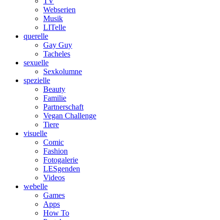
TV
Webserien
Musik
LITelle
querelle
Gay Guy
Tacheles
sexuelle
Sexkolumne
spezielle
Beauty
Familie
Partnerschaft
Vegan Challenge
Tiere
visuelle
Comic
Fashion
Fotogalerie
LESgenden
Videos
webelle
Games
Apps
How To