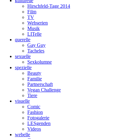
kulturelle
Hirschfeld-Tage 2014
Film
TV
Webserien
Musik
LITelle
querelle
Gay Guy
Tacheles
sexuelle
Sexkolumne
spezielle
Beauty
Familie
Partnerschaft
Vegan Challenge
Tiere
visuelle
Comic
Fashion
Fotogalerie
LESgenden
Videos
webelle