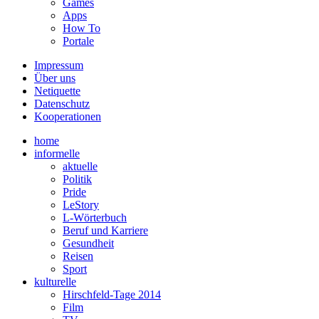
Games
Apps
How To
Portale
Impressum
Über uns
Netiquette
Datenschutz
Kooperationen
home
informelle
aktuelle
Politik
Pride
LeStory
L-Wörterbuch
Beruf und Karriere
Gesundheit
Reisen
Sport
kulturelle
Hirschfeld-Tage 2014
Film