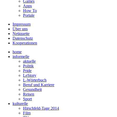
Games
Apps
How To
Portale
Impressum
Über uns
Netiquette
Datenschutz
Kooperationen
home
informelle
aktuelle
Politik
Pride
LeStory
L-Wörterbuch
Beruf und Karriere
Gesundheit
Reisen
Sport
kulturelle
Hirschfeld-Tage 2014
Film