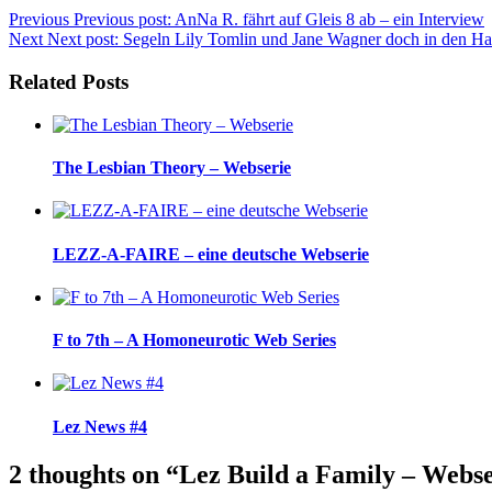
Previous
Previous post:
AnNa R. fährt auf Gleis 8 ab – ein Interview
Next
Next post:
Segeln Lily Tomlin und Jane Wagner doch in den Ha
Related Posts
The Lesbian Theory – Webserie
LEZZ-A-FAIRE – eine deutsche Webserie
F to 7th – A Homoneurotic Web Series
Lez News #4
2 thoughts on “Lez Build a Family – Webs