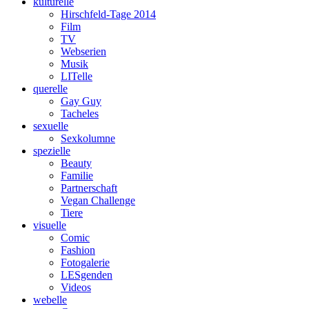
kulturelle
Hirschfeld-Tage 2014
Film
TV
Webserien
Musik
LITelle
querelle
Gay Guy
Tacheles
sexuelle
Sexkolumne
spezielle
Beauty
Familie
Partnerschaft
Vegan Challenge
Tiere
visuelle
Comic
Fashion
Fotogalerie
LESgenden
Videos
webelle