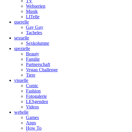
TV
Webserien
Musik
LITelle
querelle
Gay Guy
Tacheles
sexuelle
Sexkolumne
spezielle
Beauty
Familie
Partnerschaft
Vegan Challenge
Tiere
visuelle
Comic
Fashion
Fotogalerie
LESgenden
Videos
webelle
Games
Apps
How To