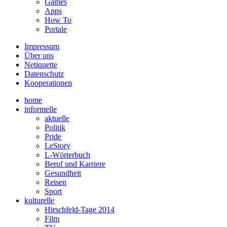
Games
Apps
How To
Portale
Impressum
Über uns
Netiquette
Datenschutz
Kooperationen
home
informelle
aktuelle
Politik
Pride
LeStory
L-Wörterbuch
Beruf und Karriere
Gesundheit
Reisen
Sport
kulturelle
Hirschfeld-Tage 2014
Film