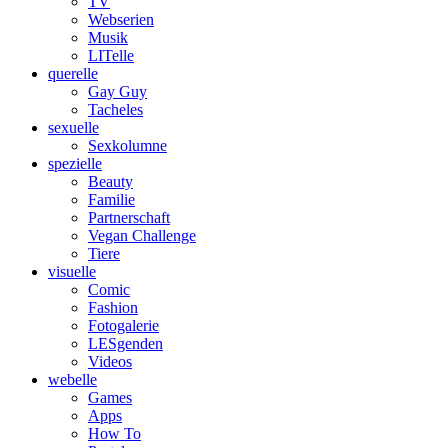
TV
Webserien
Musik
LITelle
querelle
Gay Guy
Tacheles
sexuelle
Sexkolumne
spezielle
Beauty
Familie
Partnerschaft
Vegan Challenge
Tiere
visuelle
Comic
Fashion
Fotogalerie
LESgenden
Videos
webelle
Games
Apps
How To