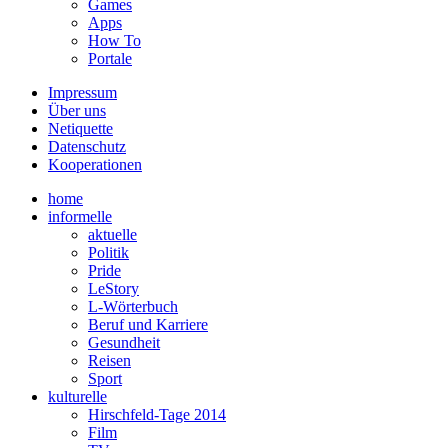
Games
Apps
How To
Portale
Impressum
Über uns
Netiquette
Datenschutz
Kooperationen
home
informelle
aktuelle
Politik
Pride
LeStory
L-Wörterbuch
Beruf und Karriere
Gesundheit
Reisen
Sport
kulturelle
Hirschfeld-Tage 2014
Film