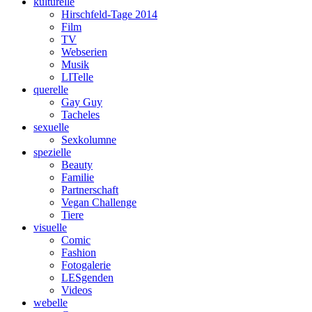
kulturelle
Hirschfeld-Tage 2014
Film
TV
Webserien
Musik
LITelle
querelle
Gay Guy
Tacheles
sexuelle
Sexkolumne
spezielle
Beauty
Familie
Partnerschaft
Vegan Challenge
Tiere
visuelle
Comic
Fashion
Fotogalerie
LESgenden
Videos
webelle