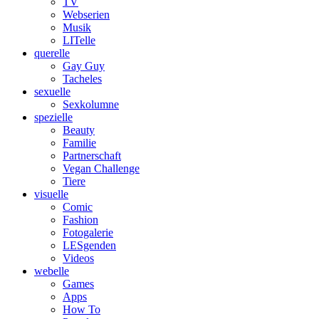
TV
Webserien
Musik
LITelle
querelle
Gay Guy
Tacheles
sexuelle
Sexkolumne
spezielle
Beauty
Familie
Partnerschaft
Vegan Challenge
Tiere
visuelle
Comic
Fashion
Fotogalerie
LESgenden
Videos
webelle
Games
Apps
How To