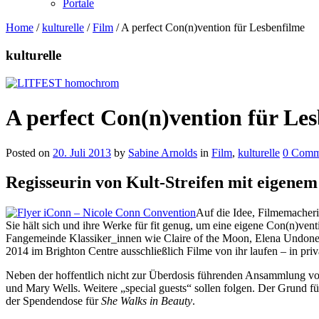
Portale
Home
/
kulturelle
/
Film
/
A perfect Con(n)vention für Lesbenfilme
kulturelle
A perfect Con(n)vention für Le
Posted on
20. Juli 2013
by
Sabine Arnolds
in
Film
,
kulturelle
0 Comm
Regisseurin von Kult-Streifen mit eigenem
Auf die Idee, Filmemacher
Sie hält sich und ihre Werke für fit genug, um eine eigene Con(n)v
Fangemeinde Klassiker_innen wie Claire of the Moon, Elena Undon
2014 im Brighton Centre ausschließlich Filme von ihr laufen – in p
Neben der hoffentlich nicht zur Überdosis führenden Ansammlung v
und Mary Wells. Weitere „special guests“ sollen folgen. Der Grund fü
der Spendendose für
She Walks in Beauty
.