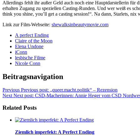
Allerdings fehlt ihr außer Geld auch noch eine Hauptdarstellerin fü
erhalten Zugang zu speziellen Casting-Runden. Und wer weiß es scho
think you shine, you’ll get a casting session!“. Na dann, Starlets, ni
Link zur Film-Webseite:
shewalksinbeautymovie.com
A perfect Ending
Claire of the Moon
Elena Undone
iConn
lesbische Filme
Nicole Conn
Beitragsnavigation
Previous
Previous post:
„queer.macht.politik“ – Rezension
Next
Next post:
CSD-Macherinnen: Annie Heger vom CSD Nordwes
Related Posts
Ziemlich imperfekt: A Perfect Ending