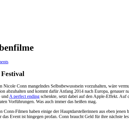
sbenfilme
ents
 Festival
in Nicole Conn mangelndes Selbstbewusstsein vorzuhalten, wäre verm
ention abzuhalten und kommt dafür Anfang 2014 nach Europa, genauer na
e und
A perfect ending
schenkte, setzt dabei auf den Apple-Effekt. Auf 
rivaten Vorführungen. Was auch immer das heißen mag.
on Conn-Filmen haben einige der Hauptdarstellerinnen aus eben jene
r das Event ist hingegen profan. Conn braucht Geld für ihre nächste le