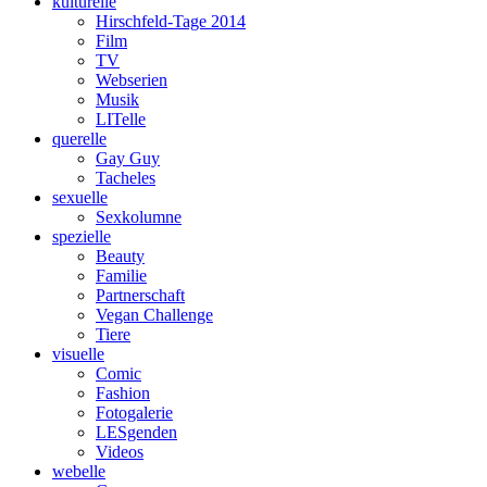
kulturelle
Hirschfeld-Tage 2014
Film
TV
Webserien
Musik
LITelle
querelle
Gay Guy
Tacheles
sexuelle
Sexkolumne
spezielle
Beauty
Familie
Partnerschaft
Vegan Challenge
Tiere
visuelle
Comic
Fashion
Fotogalerie
LESgenden
Videos
webelle