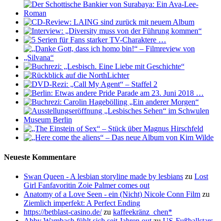
Neueste Kommentare
Swan Queen - A lesbian storyline made by lesbians
zu
Lost
Girl Fanfavoritin Zoie Palmer comes out
Anatomy of a Love Seen - ein (Nicht) Nicole Conn Film
zu
Ziemlich imperfekt: A Perfect Ending
https://betblast-casino.de/
zu
kaffeekränz_chen*
Abby Wambach fühlt sich seit Jahren out
zu
US-Fußballstars