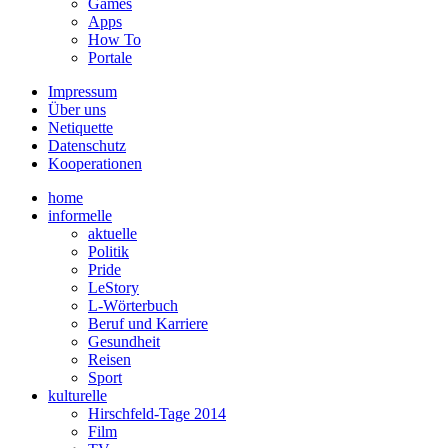
Games
Apps
How To
Portale
Impressum
Über uns
Netiquette
Datenschutz
Kooperationen
home
informelle
aktuelle
Politik
Pride
LeStory
L-Wörterbuch
Beruf und Karriere
Gesundheit
Reisen
Sport
kulturelle
Hirschfeld-Tage 2014
Film