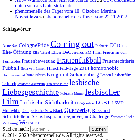
outen sich als Unterstützende
phenomenelle des Tages vom 18. Oktober: Martina
Navratilova
zu
phenomenelle des Tages vom 22.11.2012
Schlagwörter
Coming out
ColognePride
DJ
DJane
Anne Bax
Dichterin
Ehe-Öffnung
Film
Ellen DeGeneres
EM
Frauen an den
Elke Weigel
Frauenfußball
Frauenrechtlerin
Frauenbewegung
Turntables
homophobie
Fußball
Hirschfeld-Tage 2014
Hella von Sinnen
Krug und Schadenberg
Lesbenfilm
konkursbuch
Lesben
Homosexualität
lesbische
lesbisch
lesbische Aktivistin
lesbische Filme
lesbischer
Liebesgeschichte
lesbische Mütter
Film
Lesbische Sichtbarkeit
LGBT
LSVD
LESgenden
Querverlag
Russland
Orange is the New Black
Musikvideo
Schriftstellerin
Vegan Challenge
Sistas Inspiration
vegan
Verbotene Liebe
Webserie
Verlosung
Suchen nach:
© 2014-2020 phenomenelle.de. All rights reserved.