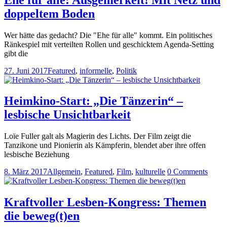
doppeltem Boden
Wer hätte das gedacht? Die "Ehe für alle" kommt. Ein politisches
Ränkespiel mit verteilten Rollen und geschicktem Agenda-Setting
gibt die
27. Juni 2017
Featured
,
informelle
,
Politik
Heimkino-Start: „Die Tänzerin“ –
lesbische Unsichtbarkeit
Loïe Fuller galt als Magierin des Lichts. Der Film zeigt die
Tanzikone und Pionierin als Kämpferin, blendet aber ihre offen
lesbische Beziehung
8. März 2017
Allgemein
,
Featured
,
Film
,
kulturelle
0 Comments
Kraftvoller Lesben-Kongress: Themen
die beweg(t)en