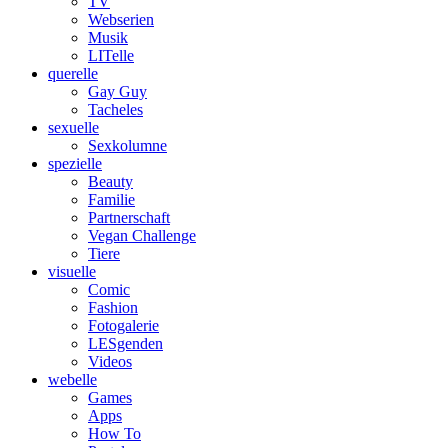
TV
Webserien
Musik
LITelle
querelle
Gay Guy
Tacheles
sexuelle
Sexkolumne
spezielle
Beauty
Familie
Partnerschaft
Vegan Challenge
Tiere
visuelle
Comic
Fashion
Fotogalerie
LESgenden
Videos
webelle
Games
Apps
How To