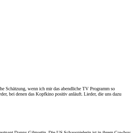
iche Schätzung, wenn ich mir das abendliche TV Programm so
eder, bei denen das Kopfkino positiv anläuft. Lieder, die uns dazu
Leutnant Danny Gilmartin. Die US Schauspielerin ist in ihrem Cowboy