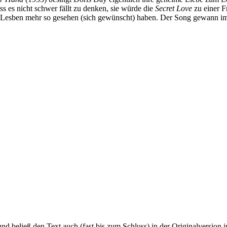
ss es nicht schwer fällt zu denken, sie würde die
Secret Love
zu einer F
e Lesben mehr so gesehen (sich gewünscht) haben. Der Song gewann im 
 beließ den Text auch (fast bis zum Schluss) in der Originalversion in