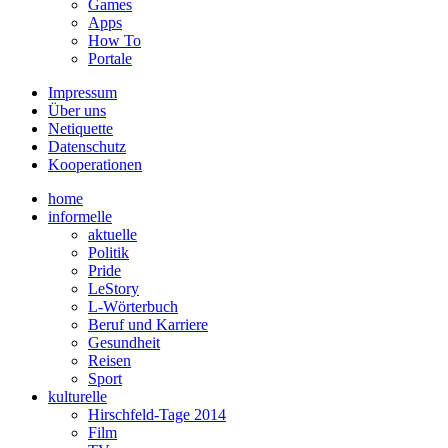
Games
Apps
How To
Portale
Impressum
Über uns
Netiquette
Datenschutz
Kooperationen
home
informelle
aktuelle
Politik
Pride
LeStory
L-Wörterbuch
Beruf und Karriere
Gesundheit
Reisen
Sport
kulturelle
Hirschfeld-Tage 2014
Film