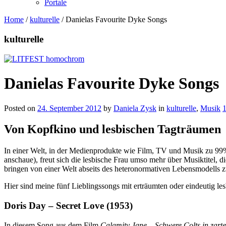
Portale
Home
/
kulturelle
/
Danielas Favourite Dyke Songs
kulturelle
Danielas Favourite Dyke Songs
Posted on
24. September 2012
by
Daniela Zysk
in
kulturelle
,
Musik
Von Kopfkino und lesbischen Tagträumen
In einer Welt, in der Medienprodukte wie Film, TV und Musik zu 99
anschaue), freut sich die lesbische Frau umso mehr über Musiktitel, di
bringen von einer Welt abseits des heteronormativen Lebensmodells 
Hier sind meine fünf Lieblingssongs mit erträumten oder eindeutig les
Doris Day – Secret Love (1953)
In diesem Song aus dem Film
Calamity Jane – Schwere Colts in zar