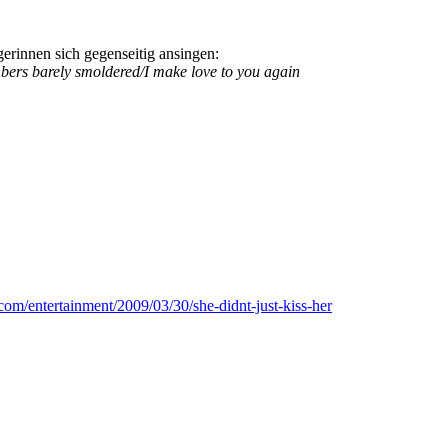
erinnen sich gegenseitig ansingen:
mbers barely smoldered/I make love to you again
com/entertainment/2009/03/30/she-didnt-just-kiss-her