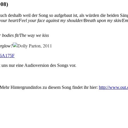
008)
uch deshalb weil der Song so aufgebaut ist, als würden die beiden Säng
f your heart/Feel your face against my shoulder/Breath upon my skin/E
 bodies fit/The way we kiss
erglow?
46A175F
t uns nur eine Audioversion des Songs vor.
 Mehr Hintergrundinfos zu diesem Song findet ihr hier:
http://www.out.