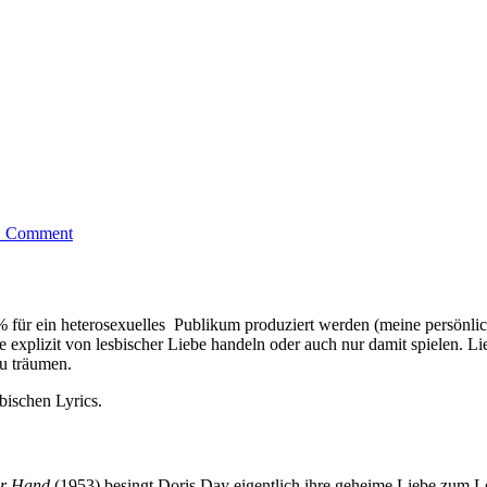
1 Comment
% für ein heterosexuelles Publikum produziert werden (meine persönl
e explizit von lesbischer Liebe handeln oder auch nur damit spielen. Li
zu träumen.
bischen Lyrics.
ter Hand
(1953) besingt Doris Day eigentlich ihre geheime Liebe zum 