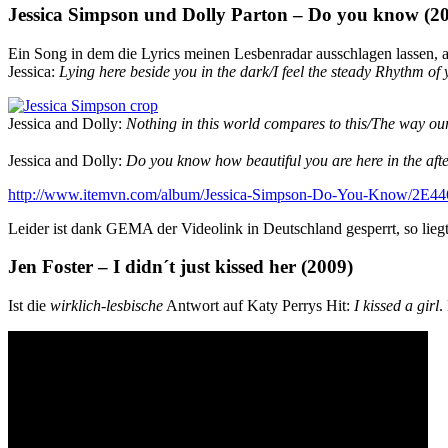
Jessica Simpson und Dolly Parton – Do you know (2
Ein Song in dem die Lyrics meinen Lesbenradar ausschlagen lassen, a
Jessica:
Lying here beside you in the dark/I feel the steady Rhythm o
Jessica and Dolly:
Nothing in this world compares to this/The way our
Jessica and Dolly:
Do you know how beautiful you are here in the aft
http://www.itemvn.com/album/Jessica-Simpson-Do-You-Know/2E4
Leider ist dank GEMA der Videolink in Deutschland gesperrt, so lieg
Jen Foster – I didn´t just kissed her (2009)
Ist die
wirklich-lesbische
Antwort auf Katy Perrys Hit:
I kissed a girl
.