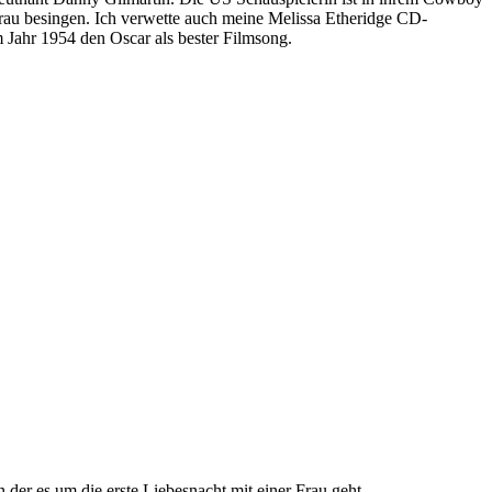
rau besingen. Ich verwette auch meine Melissa Etheridge CD-
Jahr 1954 den Oscar als bester Filmsong.
 der es um die erste Liebesnacht mit einer Frau geht.