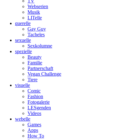
TV
Webserien
Musik
LITelle
querelle
Gay Guy
Tacheles
sexuelle
Sexkolumne
spezielle
Beauty
Familie
Partnerschaft
Vegan Challenge
Tiere
visuelle
Comic
Fashion
Fotogalerie
LESgenden
Videos
webelle
Games
Apps
How To