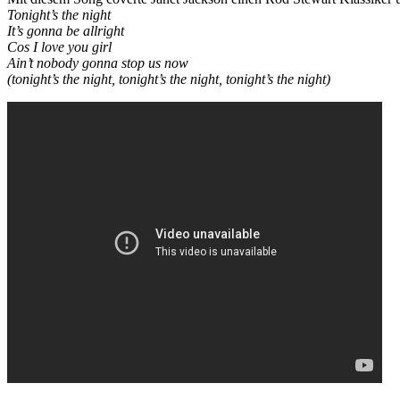
Tonight’s the night
It’s gonna be allright
Cos I love you girl
Ain’t nobody gonna stop us now
(tonight’s the night, tonight’s the night, tonight’s the night)