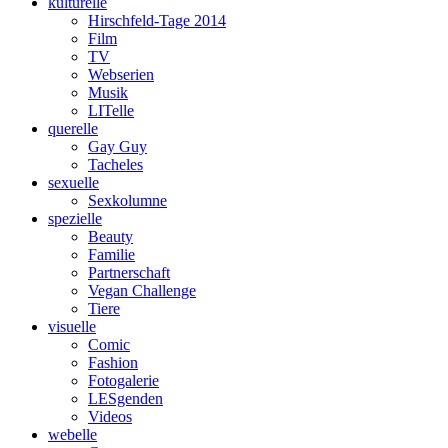
kulturelle
Hirschfeld-Tage 2014
Film
TV
Webserien
Musik
LITelle
querelle
Gay Guy
Tacheles
sexuelle
Sexkolumne
spezielle
Beauty
Familie
Partnerschaft
Vegan Challenge
Tiere
visuelle
Comic
Fashion
Fotogalerie
LESgenden
Videos
webelle