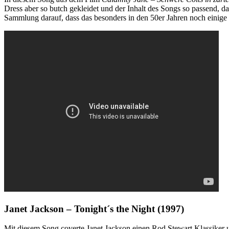
Dress aber so butch gekleidet und der Inhalt des Songs so passend, da
Sammlung darauf, dass das besonders in den 50er Jahren noch einig
Janet Jackson – Tonight´s the Night (1997)
Mit diesem Song coverte Janet Jackson einen Rod Stewart Klassiker und