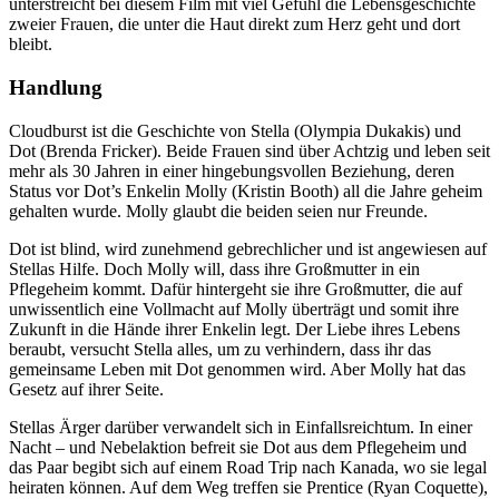
unterstreicht bei diesem Film mit viel Gefühl die Lebensgeschichte
zweier Frauen, die unter die Haut direkt zum Herz geht und dort
bleibt.
Handlung
Cloudburst ist die Geschichte von Stella (Olympia Dukakis) und
Dot (Brenda Fricker). Beide Frauen sind über Achtzig und leben seit
mehr als 30 Jahren in einer hingebungsvollen Beziehung, deren
Status vor Dot’s Enkelin Molly (Kristin Booth) all die Jahre geheim
gehalten wurde. Molly glaubt die beiden seien nur Freunde.
Dot ist blind, wird zunehmend gebrechlicher und ist angewiesen auf
Stellas Hilfe. Doch Molly will, dass ihre Großmutter in ein
Pflegeheim kommt. Dafür hintergeht sie ihre Großmutter, die auf
unwissentlich eine Vollmacht auf Molly überträgt und somit ihre
Zukunft in die Hände ihrer Enkelin legt. Der Liebe ihres Lebens
beraubt, versucht Stella alles, um zu verhindern, dass ihr das
gemeinsame Leben mit Dot genommen wird. Aber Molly hat das
Gesetz auf ihrer Seite.
Stellas Ärger darüber verwandelt sich in Einfallsreichtum. In einer
Nacht – und Nebelaktion befreit sie Dot aus dem Pflegeheim und
das Paar begibt sich auf einem Road Trip nach Kanada, wo sie legal
heiraten können. Auf dem Weg treffen sie Prentice (Ryan Coquette),