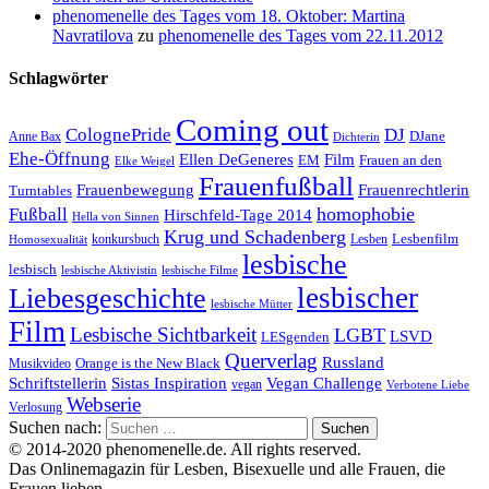
phenomenelle des Tages vom 18. Oktober: Martina
Navratilova
zu
phenomenelle des Tages vom 22.11.2012
Schlagwörter
Coming out
ColognePride
DJ
DJane
Anne Bax
Dichterin
Ehe-Öffnung
Film
Ellen DeGeneres
EM
Frauen an den
Elke Weigel
Frauenfußball
Frauenrechtlerin
Frauenbewegung
Turntables
homophobie
Fußball
Hirschfeld-Tage 2014
Hella von Sinnen
Krug und Schadenberg
Lesbenfilm
konkursbuch
Lesben
Homosexualität
lesbische
lesbisch
lesbische Aktivistin
lesbische Filme
lesbischer
Liebesgeschichte
lesbische Mütter
Film
Lesbische Sichtbarkeit
LGBT
LSVD
LESgenden
Querverlag
Russland
Orange is the New Black
Musikvideo
Schriftstellerin
Vegan Challenge
Sistas Inspiration
vegan
Verbotene Liebe
Webserie
Verlosung
Suchen nach:
© 2014-2020 phenomenelle.de. All rights reserved.
Das Onlinemagazin für Lesben, Bisexuelle und alle Frauen, die
Frauen lieben.