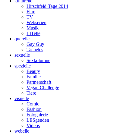
kulturelle
Hirschfeld-Tage 2014
Film
TV
Webserien
Musik
LITelle
querelle
Gay Guy
Tacheles
sexuelle
Sexkolumne
spezielle
Beauty
Familie
Partnerschaft
Vegan Challenge
Tiere
visuelle
Comic
Fashion
Fotogalerie
LESgenden
Videos
webelle