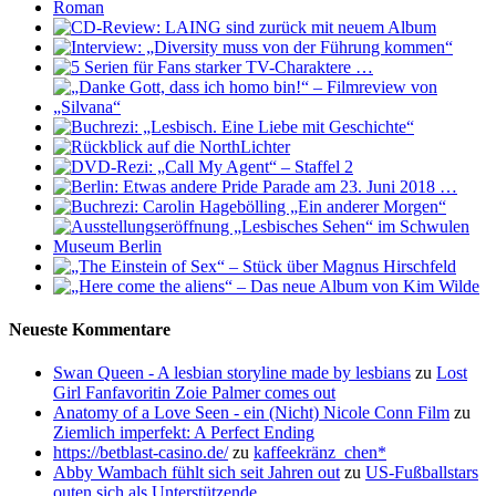
Neueste Kommentare
Swan Queen - A lesbian storyline made by lesbians
zu
Lost
Girl Fanfavoritin Zoie Palmer comes out
Anatomy of a Love Seen - ein (Nicht) Nicole Conn Film
zu
Ziemlich imperfekt: A Perfect Ending
https://betblast-casino.de/
zu
kaffeekränz_chen*
Abby Wambach fühlt sich seit Jahren out
zu
US-Fußballstars
outen sich als Unterstützende