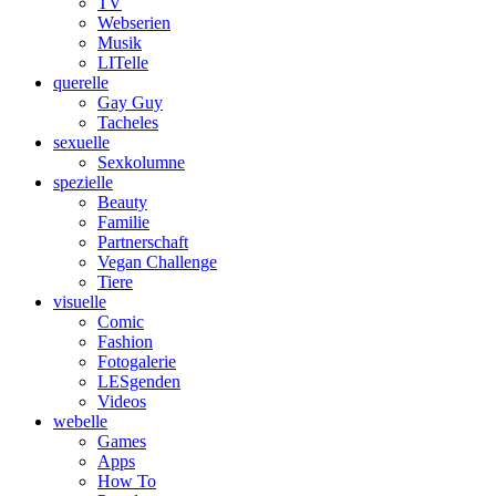
TV
Webserien
Musik
LITelle
querelle
Gay Guy
Tacheles
sexuelle
Sexkolumne
spezielle
Beauty
Familie
Partnerschaft
Vegan Challenge
Tiere
visuelle
Comic
Fashion
Fotogalerie
LESgenden
Videos
webelle
Games
Apps
How To