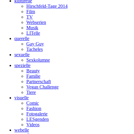
kulturelle
Hirschfeld-Tage 2014
Film
TV
Webserien
Musik
LITelle
querelle
Gay Guy
Tacheles
sexuelle
Sexkolumne
spezielle
Beauty
Familie
Partnerschaft
Vegan Challenge
Tiere
visuelle
Comic
Fashion
Fotogalerie
LESgenden
Videos
webelle