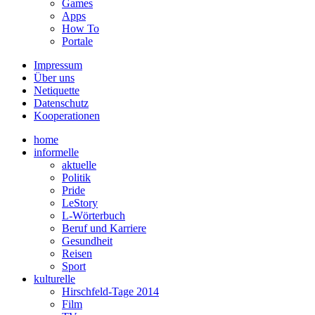
Games
Apps
How To
Portale
Impressum
Über uns
Netiquette
Datenschutz
Kooperationen
home
informelle
aktuelle
Politik
Pride
LeStory
L-Wörterbuch
Beruf und Karriere
Gesundheit
Reisen
Sport
kulturelle
Hirschfeld-Tage 2014
Film