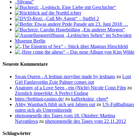
Neueste Kommentare
Swan Queen - A lesbian storyline made by lesbians
zu
Lost
Girl Fanfavoritin Zoie Palmer comes out
Anatomy of a Love Seen - ein (Nicht) Nicole Conn Film
zu
Ziemlich imperfekt: A Perfect Ending
https://betblast-casino.de/
zu
kaffeekränz_chen*
Abby Wambach fühlt sich seit Jahren out
zu
US-Fußballstars
outen sich als Unterstützende
phenomenelle des Tages vom 18. Oktober: Martina
Navratilova
zu
phenomenelle des Tages vom 22.11.2012
Schlagwörter