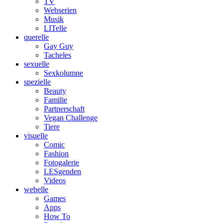
TV
Webserien
Musik
LITelle
querelle
Gay Guy
Tacheles
sexuelle
Sexkolumne
spezielle
Beauty
Familie
Partnerschaft
Vegan Challenge
Tiere
visuelle
Comic
Fashion
Fotogalerie
LESgenden
Videos
webelle
Games
Apps
How To