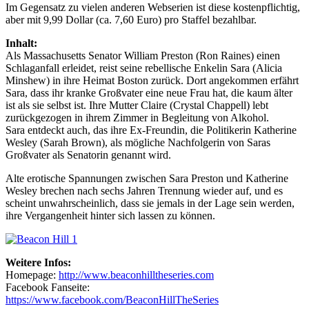
Im Gegensatz zu vielen anderen Webserien ist diese kostenpflichtig,
aber mit 9,99 Dollar (ca. 7,60 Euro) pro Staffel bezahlbar.
Inhalt:
Als Massachusetts Senator William Preston (Ron Raines) einen
Schlaganfall erleidet, reist seine rebellische Enkelin Sara (Alicia
Minshew) in ihre Heimat Boston zurück. Dort angekommen erfährt
Sara, dass ihr kranke Großvater eine neue Frau hat, die kaum älter
ist als sie selbst ist. Ihre Mutter Claire (Crystal Chappell) lebt
zurückgezogen in ihrem Zimmer in Begleitung von Alkohol.
Sara entdeckt auch, das ihre Ex-Freundin, die Politikerin Katherine
Wesley (Sarah Brown), als mögliche Nachfolgerin von Saras
Großvater als Senatorin genannt wird.
Alte erotische Spannungen zwischen Sara Preston und Katherine
Wesley brechen nach sechs Jahren Trennung wieder auf, und es
scheint unwahrscheinlich, dass sie jemals in der Lage sein werden,
ihre Vergangenheit hinter sich lassen zu können.
Weitere Infos:
Homepage:
http://www.beaconhilltheseries.com
Facebook Fanseite:
https://www.facebook.com/BeaconHillTheSeries