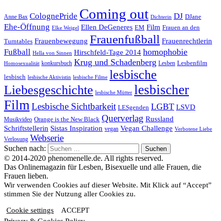
Coming out
ColognePride
DJ
DJane
Anne Bax
Dichterin
Ehe-Öffnung
Film
Ellen DeGeneres
EM
Frauen an den
Elke Weigel
Frauenfußball
Frauenrechtlerin
Frauenbewegung
Turntables
homophobie
Fußball
Hirschfeld-Tage 2014
Hella von Sinnen
Krug und Schadenberg
Lesbenfilm
konkursbuch
Lesben
Homosexualität
lesbische
lesbisch
lesbische Aktivistin
lesbische Filme
lesbischer
Liebesgeschichte
lesbische Mütter
Film
Lesbische Sichtbarkeit
LGBT
LSVD
LESgenden
Querverlag
Russland
Orange is the New Black
Musikvideo
Schriftstellerin
Vegan Challenge
Sistas Inspiration
vegan
Verbotene Liebe
Webserie
Verlosung
Suchen nach:
© 2014-2020 phenomenelle.de. All rights reserved.
Das Onlinemagazin für Lesben, Bisexuelle und alle Frauen, die
Frauen lieben.
Wir verwenden Cookies auf dieser Website. Mit Klick auf “Accept”
stimmen Sie der Nutzung aller Cookies zu.
Cookie settings
ACCEPT