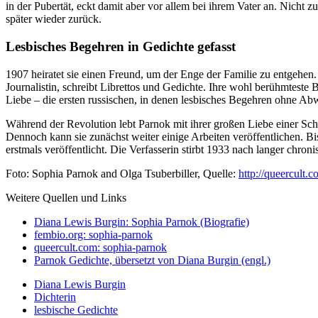
in der Pubertät, eckt damit aber vor allem bei ihrem Vater an. Nicht 
später wieder zurück.
Lesbisches Begehren in Gedichte gefasst
1907 heiratet sie einen Freund, um der Enge der Familie zu entgehen.
Journalistin, schreibt Librettos und Gedichte. Ihre wohl berühmteste 
Liebe – die ersten russischen, in denen lesbisches Begehren ohne Ab
Während der Revolution lebt Parnok mit ihrer großen Liebe einer Sch
Dennoch kann sie zunächst weiter einige Arbeiten veröffentlichen. B
erstmals veröffentlicht. Die Verfasserin stirbt 1933 nach langer chron
Foto: Sophia Parnok and Olga Tsuberbiller, Quelle:
http://queercult.
Weitere Quellen und Links
Diana Lewis Burgin: Sophia Parnok (Biografie)
fembio.org: sophia-parnok
queercult.com: sophia-parnok
Parnok Gedichte, übersetzt von Diana Burgin (engl.)
Diana Lewis Burgin
Dichterin
lesbische Gedichte