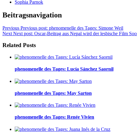
Sophia Parnok
Beitragsnavigation
Previous
Previous post:
phenomenelle des Tages: Simone Weil
Next
Next post:
Oscar-Beitrag aus Nepal wird der lesbische Film So
Related Posts
phenomenelle des Tages: Lucía Sánchez Saornil
phenomenelle des Tages: May Sarton
phenomenelle des Tages: Renée Vivien