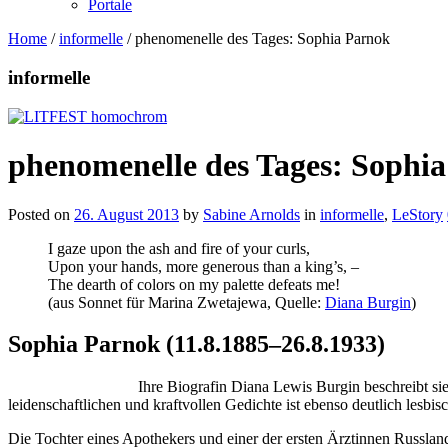
Portale
Home
/
informelle
/
phenomenelle des Tages: Sophia Parnok
informelle
phenomenelle des Tages: Sophi
Posted on
26. August 2013
by
Sabine Arnolds
in
informelle
,
LeStory
I gaze upon the ash and fire of your curls,
Upon your hands, more generous than a king’s, –
The dearth of colors on my palette defeats me!
(aus Sonnet für Marina Zwetajewa, Quelle:
Diana Burgin
)
Sophia Parnok
(11.8.1885–26.8.1933)
Ihre Biografin Diana Lewis Burgin beschreibt sie
leidenschaftlichen und kraftvollen Gedichte ist ebenso deutlich lesbis
Die Tochter eines Apothekers und einer der ersten Ärztinnen Russlands