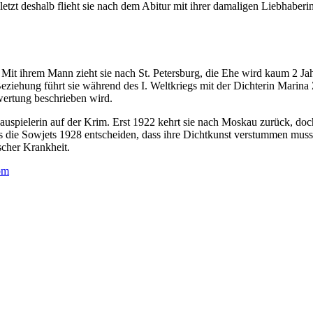
zuletzt deshalb flieht sie nach dem Abitur mit ihrer damaligen Liebhabe
 Mit ihrem Mann zieht sie nach St. Petersburg, die Ehe wird kaum 2 Jah
Beziehung führt sie während des I. Weltkriegs mit der Dichterin Marina
wertung beschrieben wird.
auspielerin auf der Krim. Erst 1922 kehrt sie nach Moskau zurück, doc
is die Sowjets 1928 entscheiden, dass ihre Dichtkunst verstummen muss
ischer Krankheit.
com