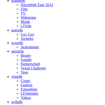
kulturelle
Hirschfeld-Tage 2014
Film
TV
Webserien
Musik
LITelle
querelle
Gay Guy
Tacheles
sexuelle
Sexkolumne
spezielle
Beauty
Familie
Partnerschaft
Vegan Challenge
Tiere
visuelle
Comic
Fashion
Fotogalerie
LESgenden
Videos
webelle