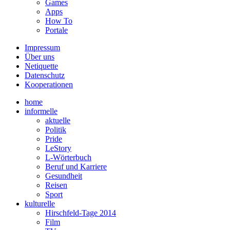
Games
Apps
How To
Portale
Impressum
Über uns
Netiquette
Datenschutz
Kooperationen
home
informelle
aktuelle
Politik
Pride
LeStory
L-Wörterbuch
Beruf und Karriere
Gesundheit
Reisen
Sport
kulturelle
Hirschfeld-Tage 2014
Film