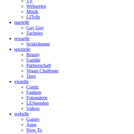
TV
Webserien
Musik
LITelle
querelle
Gay Guy
Tacheles
sexuelle
Sexkolumne
spezielle
Beauty
Familie
Partnerschaft
Vegan Challenge
Tiere
visuelle
Comic
Fashion
Fotogalerie
LESgenden
Videos
webelle
Games
Apps
How To