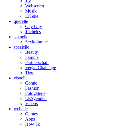
TV
Webserien
Musik
LITelle
querelle
Gay Guy
Tacheles
sexuelle
Sexkolumne
spezielle
Beauty
Familie
Partnerschaft
Vegan Challenge
Tiere
visuelle
Comic
Fashion
Fotogalerie
LESgenden
Videos
webelle
Games
Apps
How To