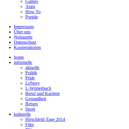
Games
Apps
How To
Portale
Impressum
Über uns
Netiquette
Datenschutz
Kooperationen
home
informelle
aktuelle
Politik
Pride
LeStory
L-Wörterbuch
Beruf und Karriere
Gesundheit
Reisen
Sport
kulturelle
Hirschfeld-Tage 2014
Film