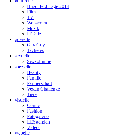
kulturelle
Hirschfeld-Tage 2014
Film
TV
Webserien
Musik
LITelle
querelle
Gay Guy
Tacheles
sexuelle
Sexkolumne
spezielle
Beauty
Familie
Partnerschaft
Vegan Challenge
Tiere
visuelle
Comic
Fashion
Fotogalerie
LESgenden
Videos
webelle