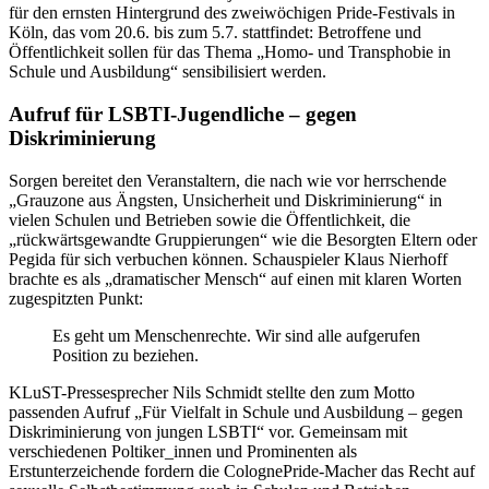
für den ernsten Hintergrund des zweiwöchigen Pride-Festivals in
Köln, das vom 20.6. bis zum 5.7. stattfindet: Betroffene und
Öffentlichkeit sollen für das Thema „Homo- und Transphobie in
Schule und Ausbildung“ sensibilisiert werden.
Aufruf für LSBTI-Jugendliche – gegen
Diskriminierung
Sorgen bereitet den Veranstaltern, die nach wie vor herrschende
„Grauzone aus Ängsten, Unsicherheit und Diskriminierung“ in
vielen Schulen und Betrieben sowie die Öffentlichkeit, die
„rückwärtsgewandte Gruppierungen“ wie die Besorgten Eltern oder
Pegida für sich verbuchen können. Schauspieler Klaus Nierhoff
brachte es als „dramatischer Mensch“ auf einen mit klaren Worten
zugespitzten Punkt:
Es geht um Menschenrechte. Wir sind alle aufgerufen
Position zu beziehen.
KLuST-Pressesprecher Nils Schmidt stellte den zum Motto
passenden Aufruf „Für Vielfalt in Schule und Ausbildung – gegen
Diskriminierung von jungen LSBTI“ vor. Gemeinsam mit
verschiedenen Poltiker_innen und Prominenten als
Erstunterzeichende fordern die ColognePride-Macher das Recht auf