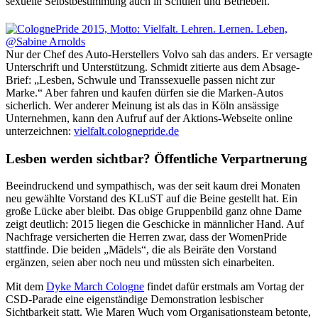
sexuelle Selbstbestimmung auch in Schulen und Betrieben.
Nur der Chef des Auto-Herstellers Volvo sah das anders. Er versagte
Unterschrift und Unterstützung. Schmidt zitierte aus dem Absage-
Brief: „Lesben, Schwule und Transsexuelle passen nicht zur
Marke.“ Aber fahren und kaufen dürfen sie die Marken-Autos
sicherlich. Wer anderer Meinung ist als das in Köln ansässige
Unternehmen, kann den Aufruf auf der Aktions-Webseite online
unterzeichnen:
vielfalt.colognepride.de
Lesben werden sichtbar? Öffentliche Verpartnerung
Beeindruckend und sympathisch, was der seit kaum drei Monaten
neu gewählte Vorstand des KLuST auf die Beine gestellt hat. Ein
große Lücke aber bleibt. Das obige Gruppenbild ganz ohne Dame
zeigt deutlich: 2015 liegen die Geschicke in männlicher Hand. Auf
Nachfrage versicherten die Herren zwar, dass der WomenPride
stattfinde. Die beiden „Mädels“, die als Beiräte den Vorstand
ergänzen, seien aber noch neu und müssten sich einarbeiten.
Mit dem
Dyke March Cologne
findet dafür erstmals am Vortag der
CSD-Parade eine eigenständige Demonstration lesbischer
Sichtbarkeit statt. Wie Maren Wuch vom Organisationsteam betonte,