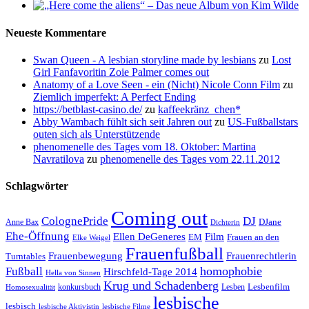
Neueste Kommentare
Swan Queen - A lesbian storyline made by lesbians
zu
Lost
Girl Fanfavoritin Zoie Palmer comes out
Anatomy of a Love Seen - ein (Nicht) Nicole Conn Film
zu
Ziemlich imperfekt: A Perfect Ending
https://betblast-casino.de/
zu
kaffeekränz_chen*
Abby Wambach fühlt sich seit Jahren out
zu
US-Fußballstars
outen sich als Unterstützende
phenomenelle des Tages vom 18. Oktober: Martina
Navratilova
zu
phenomenelle des Tages vom 22.11.2012
Schlagwörter
Coming out
ColognePride
DJ
DJane
Anne Bax
Dichterin
Ehe-Öffnung
Film
Ellen DeGeneres
EM
Frauen an den
Elke Weigel
Frauenfußball
Frauenrechtlerin
Frauenbewegung
Turntables
homophobie
Fußball
Hirschfeld-Tage 2014
Hella von Sinnen
Krug und Schadenberg
Lesbenfilm
konkursbuch
Lesben
Homosexualität
lesbische
lesbisch
lesbische Aktivistin
lesbische Filme