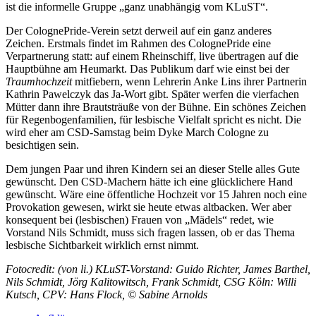
ist die informelle Gruppe „ganz unabhängig vom KLuST“.
Der ColognePride-Verein setzt derweil auf ein ganz anderes
Zeichen. Erstmals findet im Rahmen des ColognePride eine
Verpartnerung statt: auf einem Rheinschiff, live übertragen auf die
Hauptbühne am Heumarkt. Das Publikum darf wie einst bei der
Traumhochzeit
mitfiebern, wenn Lehrerin Anke Lins ihrer Partnerin
Kathrin Pawelczyk das Ja-Wort gibt. Später werfen die vierfachen
Mütter dann ihre Brautsträuße von der Bühne. Ein schönes Zeichen
für Regenbogenfamilien, für lesbische Vielfalt spricht es nicht. Die
wird eher am CSD-Samstag beim Dyke March Cologne zu
besichtigen sein.
Dem jungen Paar und ihren Kindern sei an dieser Stelle alles Gute
gewünscht. Den CSD-Machern hätte ich eine glücklichere Hand
gewünscht. Wäre eine öffentliche Hochzeit vor 15 Jahren noch eine
Provokation gewesen, wirkt sie heute etwas altbacken. Wer aber
konsequent bei (lesbischen) Frauen von „Mädels“ redet, wie
Vorstand Nils Schmidt, muss sich fragen lassen, ob er das Thema
lesbische Sichtbarkeit wirklich ernst nimmt.
Fotocredit: (von li.) KLuST-Vorstand: Guido Richter, James Barthel,
Nils Schmidt, Jörg Kalitowitsch, Frank Schmidt, CSG Köln: Willi
Kutsch, CPV: Hans Flock, © Sabine Arnolds