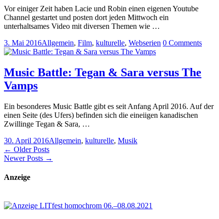
Vor einiger Zeit haben Lacie und Robin einen eigenen Youtube
Channel gestartet und posten dort jeden Mittwoch ein
unterhaltsames Video mit diversen Themen wie …
3. Mai 2016
Allgemein
,
Film
,
kulturelle
,
Webserien
0 Comments
Music Battle: Tegan & Sara versus The
Vamps
Ein besonderes Music Battle gibt es seit Anfang April 2016. Auf der
einen Seite (des Ufers) befinden sich die eineiigen kanadischen
Zwillinge Tegan & Sara, …
30. April 2016
Allgemein
,
kulturelle
,
Musik
← Older Posts
Newer Posts →
Anzeige