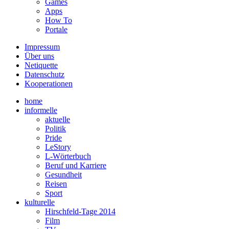
Games
Apps
How To
Portale
Impressum
Über uns
Netiquette
Datenschutz
Kooperationen
home
informelle
aktuelle
Politik
Pride
LeStory
L-Wörterbuch
Beruf und Karriere
Gesundheit
Reisen
Sport
kulturelle
Hirschfeld-Tage 2014
Film