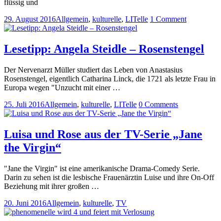
flüssig und
29. August 2016
Allgemein
,
kulturelle
,
LITelle
1 Comment
Lesetipp: Angela Steidle – Rosenstengel
Der Nervenarzt Müller studiert das Leben von Anastasius
Rosenstengel, eigentlich Catharina Linck, die 1721 als letzte Frau in
Europa wegen "Unzucht mit einer …
25. Juli 2016
Allgemein
,
kulturelle
,
LITelle
0 Comments
Luisa und Rose aus der TV-Serie „Jane
the Virgin“
"Jane the Virgin" ist eine amerikanische Drama-Comedy Serie.
Darin zu sehen ist die lesbische Frauenärztin Luise und ihre On-Off
Beziehung mit ihrer großen …
20. Juni 2016
Allgemein
,
kulturelle
,
TV