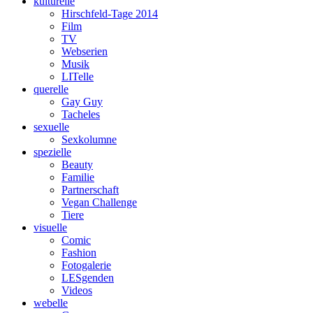
kulturelle
Hirschfeld-Tage 2014
Film
TV
Webserien
Musik
LITelle
querelle
Gay Guy
Tacheles
sexuelle
Sexkolumne
spezielle
Beauty
Familie
Partnerschaft
Vegan Challenge
Tiere
visuelle
Comic
Fashion
Fotogalerie
LESgenden
Videos
webelle