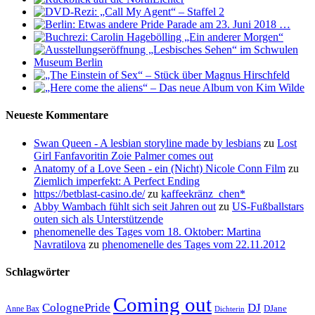
Neueste Kommentare
Swan Queen - A lesbian storyline made by lesbians
zu
Lost
Girl Fanfavoritin Zoie Palmer comes out
Anatomy of a Love Seen - ein (Nicht) Nicole Conn Film
zu
Ziemlich imperfekt: A Perfect Ending
https://betblast-casino.de/
zu
kaffeekränz_chen*
Abby Wambach fühlt sich seit Jahren out
zu
US-Fußballstars
outen sich als Unterstützende
phenomenelle des Tages vom 18. Oktober: Martina
Navratilova
zu
phenomenelle des Tages vom 22.11.2012
Schlagwörter
Coming out
ColognePride
DJ
DJane
Anne Bax
Dichterin