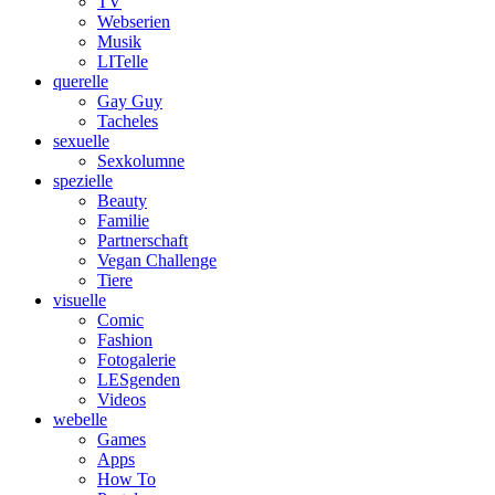
TV
Webserien
Musik
LITelle
querelle
Gay Guy
Tacheles
sexuelle
Sexkolumne
spezielle
Beauty
Familie
Partnerschaft
Vegan Challenge
Tiere
visuelle
Comic
Fashion
Fotogalerie
LESgenden
Videos
webelle
Games
Apps
How To