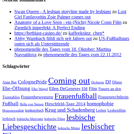
Swan Queen - A lesbian storyline made by lesbians
zu
Lost
Girl Fanfavoritin Zoie Palmer comes out
Anatomy of a Love Seen - ein (Nicht) Nicole Conn Film
zu
Ziemlich imperfekt: A Perfect Ending
https://betblast-casino.de/
zu
kaffeekränz_chen*
Abby Wambach fühlt sich seit Jahren out
zu
US-Fußballstars
outen sich als Unterstützende
phenomenelle des Tages vom 18. Oktober: Martina
Navratilova
zu
phenomenelle des Tages vom 22.11.2012
Schlagwörter
Coming out
ColognePride
DJ
DJane
Anne Bax
Dichterin
Ehe-Öffnung
Film
Ellen DeGeneres
EM
Frauen an den
Elke Weigel
Frauenfußball
Frauenrechtlerin
Frauenbewegung
Turntables
homophobie
Fußball
Hirschfeld-Tage 2014
Hella von Sinnen
Krug und Schadenberg
Lesbenfilm
konkursbuch
Lesben
Homosexualität
lesbische
lesbisch
lesbische Aktivistin
lesbische Filme
lesbischer
Liebesgeschichte
lesbische Mütter