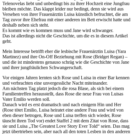
Telenovelas liebt und unbedingt bis zu ihrer Hochzeit eine Jungfrau
bleiben möchte. Das klappt leider nur bedingt, denn sie wird aus
Versehen von ihrer Frauenärztin Luisa künstlich befruchtet, die am
Tag zuvor ihre Ehefrau mit einer anderen im Bett erwischt hatte und
deshalb neben sich steht.
Es kommt wie es kommen muss und Jane wird schwanger.
Das ist allerdings nicht die Geschichte, um die es in diesem Artikel
geht.
Mein Interesse betrifft eher die lesbische Frauenärztin Luisa (Yara
Martinez) und ihre On-Off Beziehung mit Rose (Bridget Regan) –
und die ist mindestens genauso schräg wie die Geschichte von Jane
und ihrer jungfräulichen Schwangerschaft.
Vor einigen Jahren lernten sich Rose und Luisa in einer Bar kennen
und verbrachten eine unvergessliche Nacht miteinander.
Am nächsten Tag platzt jedoch die rosa Blase, als sich bei einem
Familientreffen herausstellt, dass Rose die neue Frau von Luisas
Vater Emilio werden soll.
Danach wird es erst dramatisch und nach einigem Hin und Her
(Rose tötet Emilio, Luisa heiratet eine andere Frau und wird von
eben dieser betrogen, Rose und Luisa treffen sich wieder, Rose
täuscht ihren Tod vor) endet Staffel 2 mit dem Zitat von Rose, dass
sie und Luisa „The Greatest Love Story Ever Told“ seien. Das mag
jetzt übertrieben sein, aber nach all den toten Lesben in den anderen