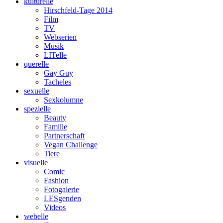
kulturelle
Hirschfeld-Tage 2014
Film
TV
Webserien
Musik
LITelle
querelle
Gay Guy
Tacheles
sexuelle
Sexkolumne
spezielle
Beauty
Familie
Partnerschaft
Vegan Challenge
Tiere
visuelle
Comic
Fashion
Fotogalerie
LESgenden
Videos
webelle