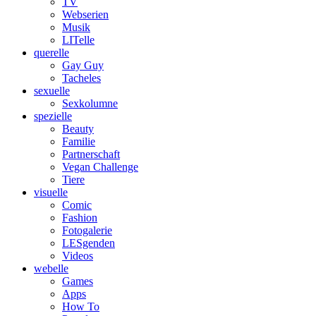
TV
Webserien
Musik
LITelle
querelle
Gay Guy
Tacheles
sexuelle
Sexkolumne
spezielle
Beauty
Familie
Partnerschaft
Vegan Challenge
Tiere
visuelle
Comic
Fashion
Fotogalerie
LESgenden
Videos
webelle
Games
Apps
How To