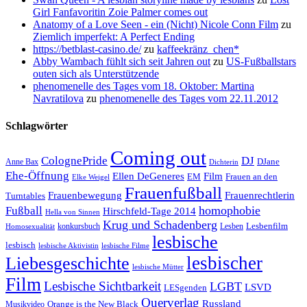
Girl Fanfavoritin Zoie Palmer comes out
Anatomy of a Love Seen - ein (Nicht) Nicole Conn Film
zu
Ziemlich imperfekt: A Perfect Ending
https://betblast-casino.de/
zu
kaffeekränz_chen*
Abby Wambach fühlt sich seit Jahren out
zu
US-Fußballstars
outen sich als Unterstützende
phenomenelle des Tages vom 18. Oktober: Martina
Navratilova
zu
phenomenelle des Tages vom 22.11.2012
Schlagwörter
Coming out
ColognePride
DJ
DJane
Anne Bax
Dichterin
Ehe-Öffnung
Film
Ellen DeGeneres
EM
Frauen an den
Elke Weigel
Frauenfußball
Frauenrechtlerin
Frauenbewegung
Turntables
homophobie
Fußball
Hirschfeld-Tage 2014
Hella von Sinnen
Krug und Schadenberg
Lesbenfilm
konkursbuch
Lesben
Homosexualität
lesbische
lesbisch
lesbische Aktivistin
lesbische Filme
lesbischer
Liebesgeschichte
lesbische Mütter
Film
Lesbische Sichtbarkeit
LGBT
LSVD
LESgenden
Querverlag
Russland
Orange is the New Black
Musikvideo