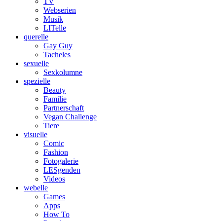
TV
Webserien
Musik
LITelle
querelle
Gay Guy
Tacheles
sexuelle
Sexkolumne
spezielle
Beauty
Familie
Partnerschaft
Vegan Challenge
Tiere
visuelle
Comic
Fashion
Fotogalerie
LESgenden
Videos
webelle
Games
Apps
How To