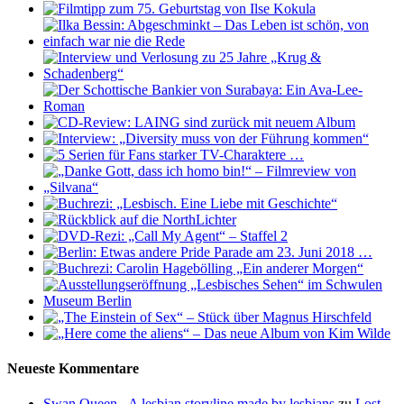
Neueste Kommentare
Swan Queen - A lesbian storyline made by lesbians
zu
Lost