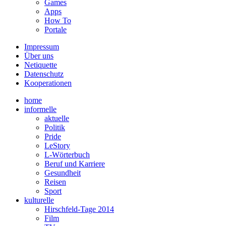
Games
Apps
How To
Portale
Impressum
Über uns
Netiquette
Datenschutz
Kooperationen
home
informelle
aktuelle
Politik
Pride
LeStory
L-Wörterbuch
Beruf und Karriere
Gesundheit
Reisen
Sport
kulturelle
Hirschfeld-Tage 2014
Film