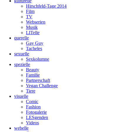
kulturelle
Hirschfeld-Tage 2014
Film
TV
Webserien
Musik
LITelle
querelle
Gay Guy
Tacheles
sexuelle
Sexkolumne
spezielle
Beauty
Familie
Partnerschaft
Vegan Challenge
Tiere
visuelle
Comic
Fashion
Fotogalerie
LESgenden
Videos
webelle