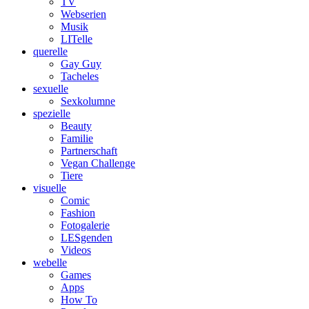
TV
Webserien
Musik
LITelle
querelle
Gay Guy
Tacheles
sexuelle
Sexkolumne
spezielle
Beauty
Familie
Partnerschaft
Vegan Challenge
Tiere
visuelle
Comic
Fashion
Fotogalerie
LESgenden
Videos
webelle
Games
Apps
How To