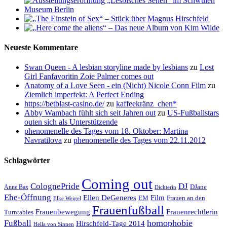
Neueste Kommentare
Swan Queen - A lesbian storyline made by lesbians
zu
Lost
Girl Fanfavoritin Zoie Palmer comes out
Anatomy of a Love Seen - ein (Nicht) Nicole Conn Film
zu
Ziemlich imperfekt: A Perfect Ending
https://betblast-casino.de/
zu
kaffeekränz_chen*
Abby Wambach fühlt sich seit Jahren out
zu
US-Fußballstars
outen sich als Unterstützende
phenomenelle des Tages vom 18. Oktober: Martina
Navratilova
zu
phenomenelle des Tages vom 22.11.2012
Schlagwörter
Coming out
ColognePride
DJ
DJane
Anne Bax
Dichterin
Ehe-Öffnung
Film
Ellen DeGeneres
EM
Frauen an den
Elke Weigel
Frauenfußball
Frauenrechtlerin
Frauenbewegung
Turntables
homophobie
Fußball
Hirschfeld-Tage 2014
Hella von Sinnen