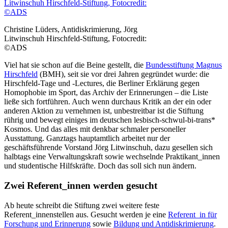
Christine Lüders, Antidiskrimierung, Jörg
Litwinschuh Hirschfeld-Stiftung, Fotocredit:
©ADS
Viel hat sie schon auf die Beine gestellt, die
Bundesstiftung Magnus
Hirschfeld
(BMH), seit sie vor drei Jahren gegründet wurde: die
Hirschfeld-Tage und -Lectures, die Berliner Erklärung gegen
Homophobie im Sport, das Archiv der Erinnerungen – die Liste
ließe sich fortführen. Auch wenn durchaus Kritik an der ein oder
anderen Aktion zu vernehmen ist, unbestreitbar ist die Stiftung
rührig und bewegt einiges im deutschen lesbisch-schwul-bi-trans*
Kosmos. Und das alles mit denkbar schmaler personeller
Ausstattung. Ganztags hauptamtlich arbeitet nur der
geschäftsführende Vorstand Jörg Litwinschuh, dazu gesellen sich
halbtags eine Verwaltungskraft sowie wechselnde Praktikant_innen
und studentische Hilfskräfte. Doch das soll sich nun ändern.
Zwei Referent_innen werden gesucht
Ab heute schreibt die Stiftung zwei weitere feste
Referent_innenstellen aus. Gesucht werden je eine
Referent_in für
Forschung und Erinnerung
sowie
Bildung und Antidiskrimierung
.