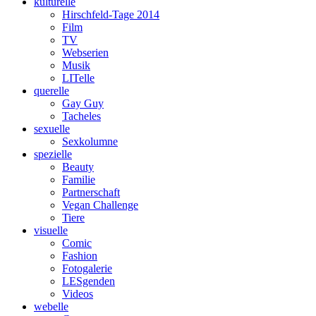
kulturelle
Hirschfeld-Tage 2014
Film
TV
Webserien
Musik
LITelle
querelle
Gay Guy
Tacheles
sexuelle
Sexkolumne
spezielle
Beauty
Familie
Partnerschaft
Vegan Challenge
Tiere
visuelle
Comic
Fashion
Fotogalerie
LESgenden
Videos
webelle