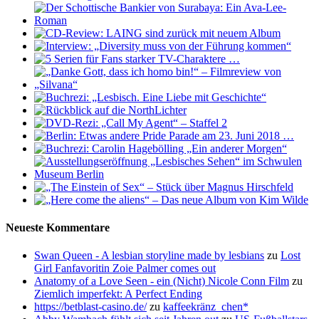
Neueste Kommentare
Swan Queen - A lesbian storyline made by lesbians
zu
Lost
Girl Fanfavoritin Zoie Palmer comes out
Anatomy of a Love Seen - ein (Nicht) Nicole Conn Film
zu
Ziemlich imperfekt: A Perfect Ending
https://betblast-casino.de/
zu
kaffeekränz_chen*