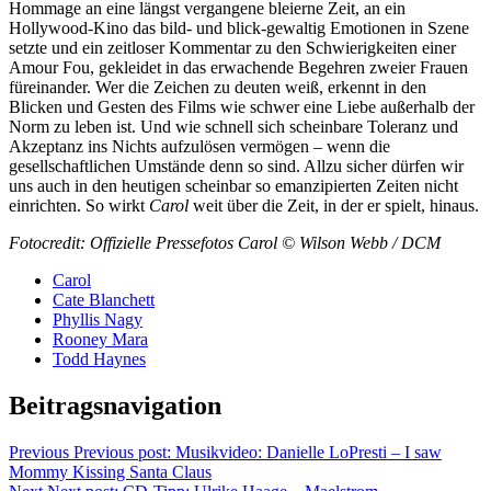
Hommage an eine längst vergangene bleierne Zeit, an ein
Hollywood-Kino das bild- und blick-gewaltig Emotionen in Szene
setzte und ein zeitloser Kommentar zu den Schwierigkeiten einer
Amour Fou, gekleidet in das erwachende Begehren zweier Frauen
füreinander. Wer die Zeichen zu deuten weiß, erkennt in den
Blicken und Gesten des Films wie schwer eine Liebe außerhalb der
Norm zu leben ist. Und wie schnell sich scheinbare Toleranz und
Akzeptanz ins Nichts aufzulösen vermögen – wenn die
gesellschaftlichen Umstände denn so sind. Allzu sicher dürfen wir
uns auch in den heutigen scheinbar so emanzipierten Zeiten nicht
einrichten. So wirkt
Carol
weit über die Zeit, in der er spielt, hinaus.
Fotocredit: Offizielle Pressefotos Carol © Wilson Webb / DCM
Carol
Cate Blanchett
Phyllis Nagy
Rooney Mara
Todd Haynes
Beitragsnavigation
Previous
Previous post:
Musikvideo: Danielle LoPresti – I saw
Mommy Kissing Santa Claus