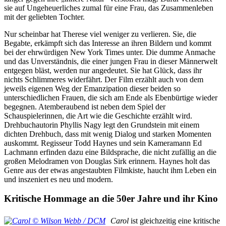
sie auf Ungeheuerliches zumal für eine Frau, das Zusammenleben
mit der geliebten Tochter.
Nur scheinbar hat Therese viel weniger zu verlieren. Sie, die
Begabte, erkämpft sich das Interesse an ihren Bildern und kommt
bei der ehrwürdigen New York Times unter. Die dumme Anmache
und das Unverständnis, die einer jungen Frau in dieser Männerwelt
entgegen bläst, werden nur angedeutet. Sie hat Glück, dass ihr
nichts Schlimmeres widerfährt. Der Film erzählt auch von dem
jeweils eigenen Weg der Emanzipation dieser beiden so
unterschiedlichen Frauen, die sich am Ende als Ebenbürtige wieder
begegnen. Atemberaubend ist neben dem Spiel der
Schauspielerinnen, die Art wie die Geschichte erzählt wird.
Drehbuchautorin Phyllis Nagy legt den Grundstein mit einem
dichten Drehbuch, dass mit wenig Dialog und starken Momenten
auskommt. Regisseur Todd Haynes und sein Kameramann Ed
Lachmann erfinden dazu eine Bildsprache, die nicht zufällig an die
großen Melodramen von Douglas Sirk erinnern. Haynes holt das
Genre aus der etwas angestaubten Filmkiste, haucht ihm Leben ein
und inszeniert es neu und modern.
Kritische Hommage an die 50er Jahre und ihr Kino
Carol
ist gleichzeitig eine kritische