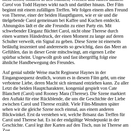
Carol
von Todd Haynes wirkt nach und darüber hinaus. Der Film
beginnt mit einem zufälligen Treffen. Wir folgen einem alten Freund
von Therese, einer der beiden Hauptfiguren, wie er sie und die
titelgebende Carol gemeinsam bei Kaffee und Kuchen entdeckt.
Ahnungslos lädt er die alte Freundin zu einer Party ein. Mit
schwebender Eleganz flüchtet Carol, nicht ohne Therese durch
einen warmen Händedruck, der einen Moment zu lange auf deren
Schulter verweilt, ein Signal zu geben. Diese Szene ist einerseits
beiläufig inszeniert und andererseits so gewichtig, dass das Meer an
Gefühlen, das in dieser Geste mitschwingt, am eigenen Leibe
spürbar scheint. Ungewollt grob und fast übergriffig folgt eine
ähnliche Handbewegung des Freundes.
Auf genial subtile Weise macht Regisseur Haynes in der
Eingangssequenz deutlich, worum es in diesem Film geht, um eine
verbotene Liebe, deren Macht sich niemand entziehen kann. Zu aller
Letzt die beiden Hauptcharaktere, kongenial gespielt von Cate
Blanchett (Carol) und Rooney Mara (Therese). Die Szene markiert
den Auftakt für eine Rückblende, die uns die Geschichte der Liebe
zwischen Carol und Therese erzählt. Viele Film-Minuten später
sehen wir die gleiche Szene noch einmal, aus einem anderen
Blickwinkel. Erst da verstehen wir, welche Brisanz das Treffen für
Carol und Therese hat. Es ist der endgültige Wendepunkt in der
Geschichte. Carol legt ihre Karten auf den Tisch, nun ist Therese am
Zug.