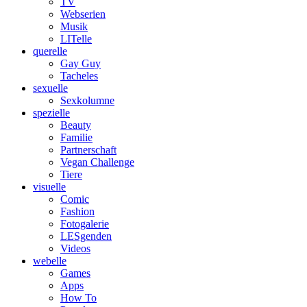
TV
Webserien
Musik
LITelle
querelle
Gay Guy
Tacheles
sexuelle
Sexkolumne
spezielle
Beauty
Familie
Partnerschaft
Vegan Challenge
Tiere
visuelle
Comic
Fashion
Fotogalerie
LESgenden
Videos
webelle
Games
Apps
How To