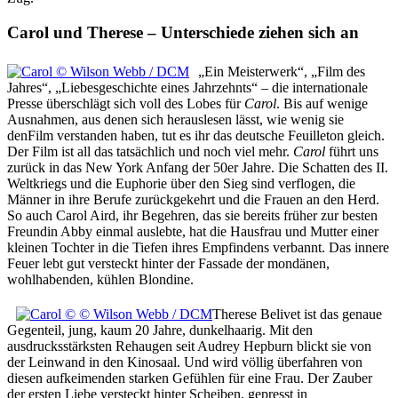
Carol und Therese – Unterschiede ziehen sich an
„Ein Meisterwerk“, „Film des
Jahres“, „Liebesgeschichte eines Jahrzehnts“ – die internationale
Presse überschlägt sich voll des Lobes für
Carol
. Bis auf wenige
Ausnahmen, aus denen sich herauslesen lässt, wie wenig sie
denFilm verstanden haben, tut es ihr das deutsche Feuilleton gleich.
Der Film ist all das tatsächlich und noch viel mehr.
Carol
führt uns
zurück in das New York Anfang der 50er Jahre. Die Schatten des II.
Weltkriegs und die Euphorie über den Sieg sind verflogen, die
Männer in ihre Berufe zurückgekehrt und die Frauen an den Herd.
So auch Carol Aird, ihr Begehren, das sie bereits früher zur besten
Freundin Abby einmal auslebte, hat die Hausfrau und Mutter einer
kleinen Tochter in die Tiefen ihres Empfindens verbannt. Das innere
Feuer lebt gut versteckt hinter der Fassade der mondänen,
wohlhabenden, kühlen Blondine.
Therese Belivet ist das genaue
Gegenteil, jung, kaum 20 Jahre, dunkelhaarig. Mit den
ausdrucksstärksten Rehaugen seit Audrey Hepburn blickt sie von
der Leinwand in den Kinosaal. Und wird völlig überfahren von
diesen aufkeimenden starken Gefühlen für eine Frau. Der Zauber
der ersten Liebe versteckt hinter Scheiben, gepresst in