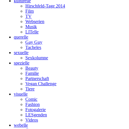
kulturelle
Hirschfeld-Tage 2014
Film
TV
Webserien
Musik
LITelle
querelle
Gay Guy
Tacheles
sexuelle
Sexkolumne
spezielle
Beauty
Familie
Partnerschaft
Vegan Challenge
Tiere
visuelle
Comic
Fashion
Fotogalerie
LESgenden
Videos
webelle