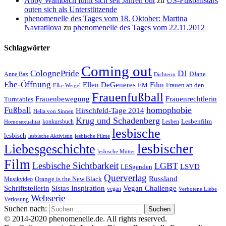
Abby Wambach fühlt sich seit Jahren out
zu
US-Fußballstars
outen sich als Unterstützende
phenomenelle des Tages vom 18. Oktober: Martina
Navratilova
zu
phenomenelle des Tages vom 22.11.2012
Schlagwörter
Coming out
ColognePride
DJ
DJane
Anne Bax
Dichterin
Ehe-Öffnung
Film
Ellen DeGeneres
EM
Frauen an den
Elke Weigel
Frauenfußball
Frauenrechtlerin
Frauenbewegung
Turntables
homophobie
Fußball
Hirschfeld-Tage 2014
Hella von Sinnen
Krug und Schadenberg
Lesbenfilm
konkursbuch
Lesben
Homosexualität
lesbische
lesbisch
lesbische Aktivistin
lesbische Filme
lesbischer
Liebesgeschichte
lesbische Mütter
Film
Lesbische Sichtbarkeit
LGBT
LSVD
LESgenden
Querverlag
Russland
Orange is the New Black
Musikvideo
Schriftstellerin
Vegan Challenge
Sistas Inspiration
vegan
Verbotene Liebe
Webserie
Verlosung
Suchen nach:
© 2014-2020 phenomenelle.de. All rights reserved.