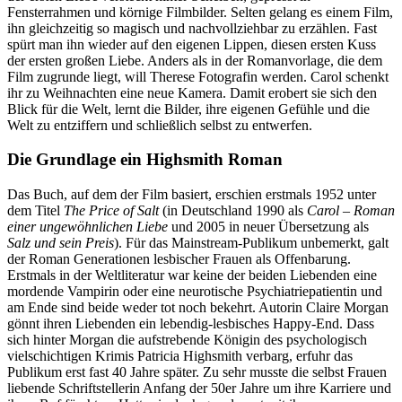
Fensterrahmen und körnige Filmbilder. Selten gelang es einem Film,
ihn gleichzeitig so magisch und nachvollziehbar zu erzählen. Fast
spürt man ihn wieder auf den eigenen Lippen, diesen ersten Kuss
der ersten großen Liebe. Anders als in der Romanvorlage, die dem
Film zugrunde liegt, will Therese Fotografin werden. Carol schenkt
ihr zu Weihnachten eine neue Kamera. Damit erobert sie sich den
Blick für die Welt, lernt die Bilder, ihre eigenen Gefühle und die
Welt zu entziffern und schließlich selbst zu entwerfen.
Die Grundlage ein Highsmith Roman
Das Buch, auf dem der Film basiert, erschien erstmals 1952 unter
dem Titel
The Price of Salt
(in Deutschland 1990 als
Carol – Roman
einer ungewöhnlichen Liebe
und 2005 in neuer Übersetzung als
Salz und sein Preis
). Für das Mainstream-Publikum unbemerkt, galt
der Roman Generationen lesbischer Frauen als Offenbarung.
Erstmals in der Weltliteratur war keine der beiden Liebenden eine
mordende Vampirin oder eine neurotische Psychiatriepatientin und
am Ende sind beide weder tot noch bekehrt. Autorin Claire Morgan
gönnt ihren Liebenden ein lebendig-lesbisches Happy-End. Dass
sich hinter Morgan die aufstrebende Königin des psychologisch
vielschichtigen Krimis Patricia Highsmith verbarg, erfuhr das
Publikum erst fast 40 Jahre später. Zu sehr musste die selbst Frauen
liebende Schriftstellerin Anfang der 50er Jahre um ihre Karriere und