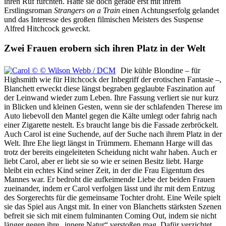
ihren Ruf fürchten. Hatte sie doch gerade erst mit ihrem
Erstlingsroman
Strangers on a Train
einen Achtungserfolg gelandet
und das Interesse des großen filmischen Meisters des Suspense
Alfred Hitchcock geweckt.
Zwei Frauen erobern sich ihren Platz in der Welt
Die kühle Blondine – für
Highsmith wie für Hitchcock der Inbegriff der erotischen Fantasie –,
Blanchett erweckt diese längst begraben geglaubte Faszination auf
der Leinwand wieder zum Leben. Ihre Fassung verliert sie nur kurz
in Blicken und kleinen Gesten, wenn sie der schlafenden Therese im
Auto liebevoll den Mantel gegen die Kälte umlegt oder fahrig nach
einer Zigarette nestelt. Es braucht lange bis die Fassade zerbröckelt.
Auch Carol ist eine Suchende, auf der Suche nach ihrem Platz in der
Welt. Ihre Ehe liegt längst in Trümmern. Ehemann Harge will das
trotz der bereits eingeleiteten Scheidung nicht wahr haben. Auch er
liebt Carol, aber er liebt sie so wie er seinen Besitz liebt. Harge
bleibt ein echtes Kind seiner Zeit, in der die Frau Eigentum des
Mannes war. Er bedroht die aufkeimende Liebe der beiden Frauen
zueinander, indem er Carol verfolgen lässt und ihr mit dem Entzug
des Sorgerechts für die gemeinsame Tochter droht. Eine Weile spielt
sie das Spiel aus Angst mit. In einer von Blanchetts stärksten Szenen
befreit sie sich mit einem fulminanten Coming Out, indem sie nicht
länger gegen ihre „innere Natur“ verstoßen mag. Dafür verzichtet