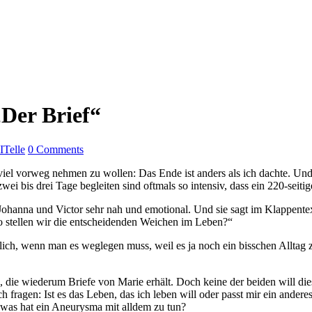
„Der Brief“
ITelle
0 Comments
iel vorweg nehmen zu wollen: Das Ende ist anders als ich dachte. Und 
 bis drei Tage begleiten sind oftmals so intensiv, dass ein 220-seitige
 Johanna und Victor sehr nah und emotional. Und sie sagt im Klappent
Wo stellen wir die entscheidenden Weichen im Leben?“
glich, wenn man es weglegen muss, weil es ja noch ein bisschen Alltag z
 die wiederum Briefe von Marie erhält. Doch keine der beiden will di
 fragen: Ist es das Leben, das ich leben will oder passt mir ein andere
 was hat ein Aneurysma mit alldem zu tun?