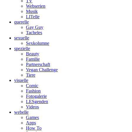
TV
Webserien
Musik
LITelle
querelle
Gay Guy
Tacheles
sexuelle
Sexkolumne
spezielle
Beauty
Familie
Partnerschaft
Vegan Challenge
Tiere
visuelle
Comic
Fashion
Fotogalerie
LESgenden
Videos
webelle
Games
Apps
How To