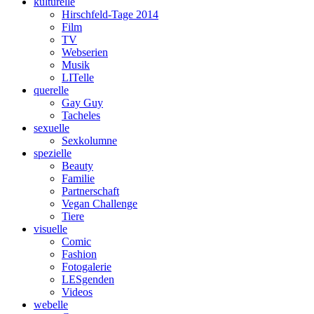
kulturelle
Hirschfeld-Tage 2014
Film
TV
Webserien
Musik
LITelle
querelle
Gay Guy
Tacheles
sexuelle
Sexkolumne
spezielle
Beauty
Familie
Partnerschaft
Vegan Challenge
Tiere
visuelle
Comic
Fashion
Fotogalerie
LESgenden
Videos
webelle