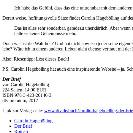
Ich habe das Gefühl, dass das eine untrennbar mit dem andere
Derart weise, hoffnungsvolle Sätze findet Carolin Hagebölling auf de
Das ist alles sehr sonderbar, geradezu unerklärlich. Aber wenn
hätte es keine Geheimnisse mehr.
Doch was ist die Wahrheit? Und hat nicht sowieso jeder seine eigene?
lebe? Wäre ich in einem anderen Leben nicht ebenso vertraut mit der P
Also: Riesentipp: Lest dieses Buch!
P.S. Carolin Hagebölling hat auch eine inspirierende Website – ja, Sc
Der Brief
von Carolin Hagebölling
224 Seiten, 14,90 EUR
ISBN 978-3-423-26146-3
dtv premium, 2017
Link zur Verlagsseite:
www.dtv.de/buch/carolin-hageboelling-der-brie
Carolin Hagebölling
Der Brief
Roman