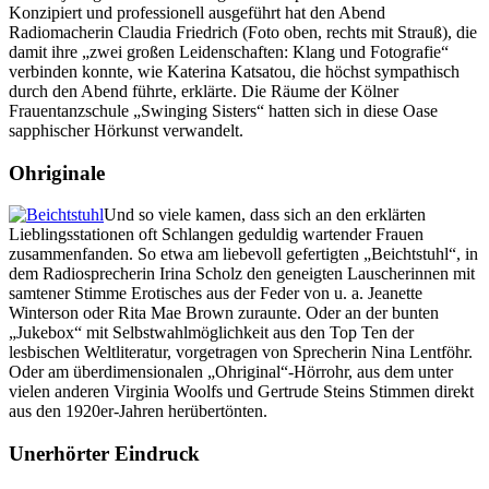
Konzipiert und professionell ausgeführt hat den Abend
Radiomacherin Claudia Friedrich (Foto oben, rechts mit Strauß), die
damit ihre „zwei großen Leidenschaften: Klang und Fotografie“
verbinden konnte, wie Katerina Katsatou, die höchst sympathisch
durch den Abend führte, erklärte. Die Räume der Kölner
Frauentanzschule „Swinging Sisters“ hatten sich in diese Oase
sapphischer Hörkunst verwandelt.
Ohriginale
Und so viele kamen, dass sich an den erklärten
Lieblingsstationen oft Schlangen geduldig wartender Frauen
zusammenfanden. So etwa am liebevoll gefertigten „Beichtstuhl“, in
dem Radiosprecherin Irina Scholz den geneigten Lauscherinnen mit
samtener Stimme Erotisches aus der Feder von u. a. Jeanette
Winterson oder Rita Mae Brown zuraunte. Oder an der bunten
„Jukebox“ mit Selbstwahlmöglichkeit aus den Top Ten der
lesbischen Weltliteratur, vorgetragen von Sprecherin Nina Lentföhr.
Oder am überdimensionalen „Ohriginal“-Hörrohr, aus dem unter
vielen anderen Virginia Woolfs und Gertrude Steins Stimmen direkt
aus den 1920er-Jahren herübertönten.
Unerhörter Eindruck