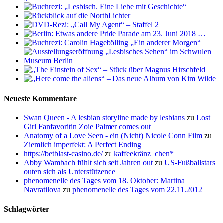
Neueste Kommentare
Swan Queen - A lesbian storyline made by lesbians
zu
Lost
Girl Fanfavoritin Zoie Palmer comes out
Anatomy of a Love Seen - ein (Nicht) Nicole Conn Film
zu
Ziemlich imperfekt: A Perfect Ending
https://betblast-casino.de/
zu
kaffeekränz_chen*
Abby Wambach fühlt sich seit Jahren out
zu
US-Fußballstars
outen sich als Unterstützende
phenomenelle des Tages vom 18. Oktober: Martina
Navratilova
zu
phenomenelle des Tages vom 22.11.2012
Schlagwörter