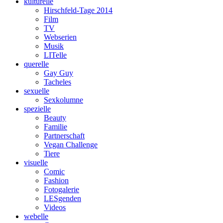
kulturelle
Hirschfeld-Tage 2014
Film
TV
Webserien
Musik
LITelle
querelle
Gay Guy
Tacheles
sexuelle
Sexkolumne
spezielle
Beauty
Familie
Partnerschaft
Vegan Challenge
Tiere
visuelle
Comic
Fashion
Fotogalerie
LESgenden
Videos
webelle