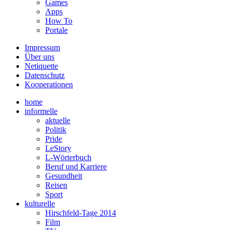
Games
Apps
How To
Portale
Impressum
Über uns
Netiquette
Datenschutz
Kooperationen
home
informelle
aktuelle
Politik
Pride
LeStory
L-Wörterbuch
Beruf und Karriere
Gesundheit
Reisen
Sport
kulturelle
Hirschfeld-Tage 2014
Film