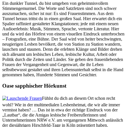
Ein dunkler Tunnel, du bist umgeben von geheimnisvollem
Stimmengemurmel. Die Worte und Satzfetzen sind noch schwer
auszumachen, sicher ist nur: Es sind Frauenstimmen. Aus dem
Tunnel heraus trittst du in einen großen Saal. Hier erwartet dich ein
Spalier raffiniert gestalteter Klangstationen; jede mit einem neuen
Audioerlebnis: Musik, Stimmen, Sprache, vertonte Literatur. Hier
und da wird das Hörfest von einem visuellen Eindruck unterbrochen
– Fotografien, eine Bühne. Der Saal wird von heiter beschwingten,
neugierigen Lesben bevölkert, die von Station zu Station wandern,
lauschen und staunen. Denn die erlebten Klänge und Bilder drehen
sich allesamt um lesbisches Leben, lesbische Kultur, Arbeit oder
Politik durch die Zeiten und Länder. Sie geben den frauenliebenden
Frauen der Vergangenheit und Gegenwart, die ihr Leben
selbstbewusst gestaltet und ihren Lebensunterhalt selbst in die Hand
genommen haben, Hunderte Stimmen und Gesichter.
Oase sapphischer Hörkunst
Fühlst du dich an diesem Ort schon recht
wohl? Wie in der multimedialen Lesbenheimat, die wir alle immer
vermisst haben? … Das ist in etwa der richtige Eindruck von der
„Lautbar“, die die Amigas lesbische Freiberuflerinnen und
Unternehmerinnen NRW e.V. am vergangenen Mittwoch anlässlich
der diesjährigen Hirschfeld-Tage in Köln präsentiert haben.