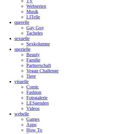
TV
Webserien
Musik
LITelle
querelle
Gay Guy
Tacheles
sexuelle
Sexkolumne
spezielle
Beauty
Familie
Partnerschaft
Vegan Challenge
Tiere
visuelle
Comic
Fashion
Fotogalerie
LESgenden
Videos
webelle
Games
Apps
How To