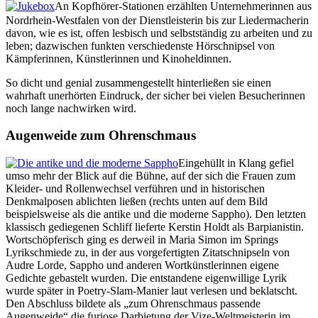
An Kopfhörer-Stationen erzählten Unternehmerinnen aus
Nordrhein-Westfalen von der Dienstleisterin bis zur Liedermacherin
davon, wie es ist, offen lesbisch und selbstständig zu arbeiten und zu
leben; dazwischen funkten verschiedenste Hörschnipsel von
Kämpferinnen, Künstlerinnen und Kinoheldinnen.
So dicht und genial zusammengestellt hinterließen sie einen
wahrhaft unerhörten Eindruck, der sicher bei vielen Besucherinnen
noch lange nachwirken wird.
Augenweide zum Ohrenschmaus
Eingehüllt in Klang gefiel
umso mehr der Blick auf die Bühne, auf der sich die Frauen zum
Kleider- und Rollenwechsel verführen und in historischen
Denkmalposen ablichten ließen (rechts unten auf dem Bild
beispielsweise als die antike und die moderne Sappho). Den letzten
klassisch gediegenen Schliff lieferte Kerstin Holdt als Barpianistin.
Wortschöpferisch ging es derweil in Maria Simon im Springs
Lyrikschmiede zu, in der aus vorgefertigten Zitatschnipseln von
Audre Lorde, Sappho und anderen Wortkünstlerinnen eigene
Gedichte gebastelt wurden. Die entstandene eigenwillige Lyrik
wurde später in Poetry-Slam-Manier laut verlesen und beklatscht.
Den Abschluss bildete als „zum Ohrenschmaus passende
Augenweide“ die furiose Darbietung der Vize-Weltmeisterin im