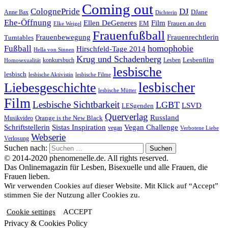
Coming out
ColognePride
DJ
DJane
Anne Bax
Dichterin
Ehe-Öffnung
Film
Ellen DeGeneres
EM
Frauen an den
Elke Weigel
Frauenfußball
Frauenrechtlerin
Frauenbewegung
Turntables
homophobie
Fußball
Hirschfeld-Tage 2014
Hella von Sinnen
Krug und Schadenberg
Lesbenfilm
konkursbuch
Lesben
Homosexualität
lesbische
lesbisch
lesbische Aktivistin
lesbische Filme
lesbischer
Liebesgeschichte
lesbische Mütter
Film
Lesbische Sichtbarkeit
LGBT
LSVD
LESgenden
Querverlag
Russland
Orange is the New Black
Musikvideo
Schriftstellerin
Vegan Challenge
Sistas Inspiration
vegan
Verbotene Liebe
Webserie
Verlosung
Suchen nach:
© 2014-2020 phenomenelle.de. All rights reserved.
Das Onlinemagazin für Lesben, Bisexuelle und alle Frauen, die
Frauen lieben.
Wir verwenden Cookies auf dieser Website. Mit Klick auf “Accept”
stimmen Sie der Nutzung aller Cookies zu.
Cookie settings
ACCEPT
Privacy & Cookies Policy