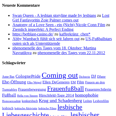
Neueste Kommentare
Swan Queen - A lesbian storyline made by lesbians
zu
Lost
Girl Fanfavoritin Zoie Palmer comes out
Anatomy of a Love Seen - ein (Nicht) Nicole Conn Film
zu
Ziemlich imperfekt: A Perfect Ending
https://betblast-casino.de/
zu
kaffeekränz_chen*
Abby Wambach fühlt sich seit Jahren out
zu
US-Fußballstars
outen sich als Unterstützende
phenomenelle des Tages vom 18. Oktober: Martina
Navratilova
zu
phenomenelle des Tages vom 22.11.2012
Schlagwörter
Coming out
ColognePride
DJ
DJane
Anne Bax
Dichterin
Ehe-Öffnung
Film
Ellen DeGeneres
EM
Frauen an den
Elke Weigel
Frauenfußball
Frauenrechtlerin
Frauenbewegung
Turntables
homophobie
Fußball
Hirschfeld-Tage 2014
Hella von Sinnen
Krug und Schadenberg
Lesbenfilm
konkursbuch
Lesben
Homosexualität
lesbische
lesbisch
lesbische Aktivistin
lesbische Filme
lesbischer
Liebesgeschichte