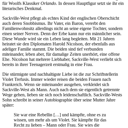
für Woolfs Klassiker
Orlando
. In dessen Hauptfigur setzt sie ihr ein
literarisches Denkmal.
Sackville-West pflegt als echtes Kind der englischen Oberschicht
auch deren Snobbismus. Ihr Vater, ein Baron, vererbt den
Familienwohnsitz allerdings nicht an seine eigene Tochter, sondern
einen seiner Nerven. Denn der Erbe kann nur ein männlicher sein.
Diese Wunde wird sie ein Leben lang begleiten. Mit 21 Jahren
heiratet sie den Diplomaten Harold Nicolson, der ebenfalls aus
adeliger Familie stammt. Die beiden sind tief verbunden
miteinander, leben aber, für damalige Zeiten unerhört, eine offene
Ehe. Nicolson hat mehrere Liebhaber, Sackville-West verliebt sich
bereits in ihrer Teenagerzeit erstmalig in eine Frau.
Die stürmigste und nachhaltigste Liebe ist die zur Schriftstellerin
Violet Trefusis. Immer wieder reisen die beiden Frauen nach
Frankreich. Wenn sie miteinander ausgehen, verkleidet sich
Sackville-West als Mann. Auch nach dem sie eigentlich getrennte
Wege gehen, lieben sie sich noch leidenschaftlich. Sackville-Wests
Sohn schreibt in seiner Autobiographie über seine Mutter Jahre
später:
Sie war eine Rebellin […] und kämpfte, ohne es zu
wissen, um mehr als um Violet. Sie kämpfte für das
Recht zu lieben – Mann oder Frau. Sie wies die