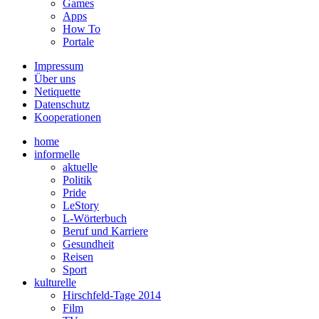
Games
Apps
How To
Portale
Impressum
Über uns
Netiquette
Datenschutz
Kooperationen
home
informelle
aktuelle
Politik
Pride
LeStory
L-Wörterbuch
Beruf und Karriere
Gesundheit
Reisen
Sport
kulturelle
Hirschfeld-Tage 2014
Film