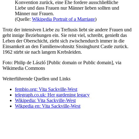
Konvention zurück, eine Ehe fordere ausschließliche
Liebe und dass Frauen nur Männer lieben sollten und
Männer nur Frauen.
(Quelle:
Wikipedia Portrait of a Marriage
)
Trotz der intensiven Liebe zu Trefiusis liebt sie andere Frauen und
geht innige Beziehungen ein. Sie reist viel, schreibt, genießt das
Leben der Oberschicht, zieht sich zwischendurch immer in die
Einsamkeit an den Familienwohnsitz Sissinghurst Castle zurück.
1962 stirbt sie nach langem Krebsleiden.
Foto: Philip de László [Public domain or Public domain], via
Wikimedia Commons
Weiterführende Quellen und Links
fembio.org: Vita Sackville-West
telegraph.co.uk: Her gardening legacy
Wikipedia: Vita Sackville-West
Wikpedia en: Vita Sackville-West