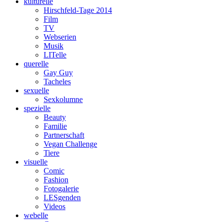
kulturelle
Hirschfeld-Tage 2014
Film
TV
Webserien
Musik
LITelle
querelle
Gay Guy
Tacheles
sexuelle
Sexkolumne
spezielle
Beauty
Familie
Partnerschaft
Vegan Challenge
Tiere
visuelle
Comic
Fashion
Fotogalerie
LESgenden
Videos
webelle