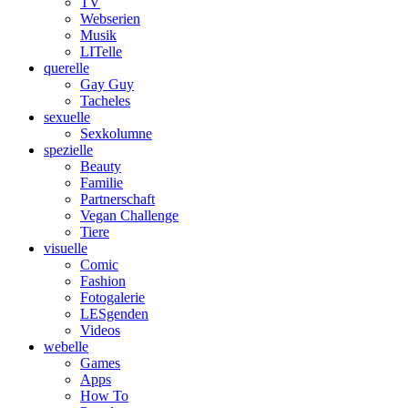
TV
Webserien
Musik
LITelle
querelle
Gay Guy
Tacheles
sexuelle
Sexkolumne
spezielle
Beauty
Familie
Partnerschaft
Vegan Challenge
Tiere
visuelle
Comic
Fashion
Fotogalerie
LESgenden
Videos
webelle
Games
Apps
How To