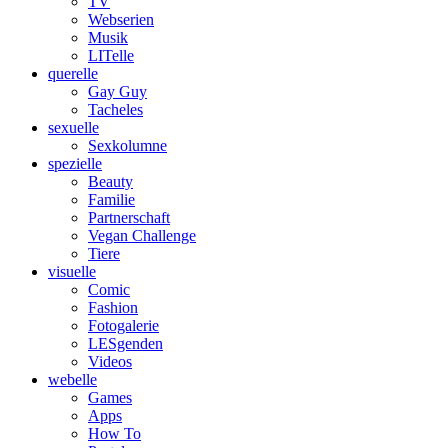
TV
Webserien
Musik
LITelle
querelle
Gay Guy
Tacheles
sexuelle
Sexkolumne
spezielle
Beauty
Familie
Partnerschaft
Vegan Challenge
Tiere
visuelle
Comic
Fashion
Fotogalerie
LESgenden
Videos
webelle
Games
Apps
How To