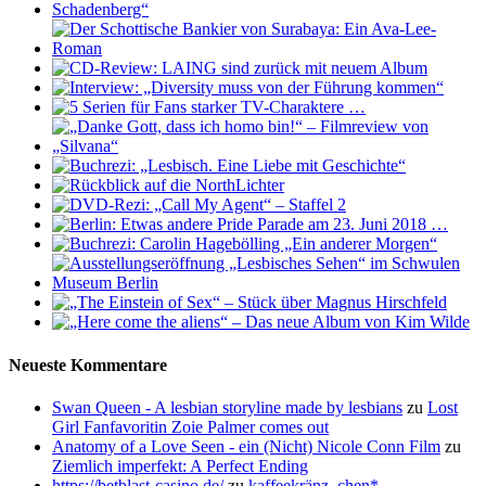
Neueste Kommentare
Swan Queen - A lesbian storyline made by lesbians
zu
Lost
Girl Fanfavoritin Zoie Palmer comes out
Anatomy of a Love Seen - ein (Nicht) Nicole Conn Film
zu
Ziemlich imperfekt: A Perfect Ending
https://betblast-casino.de/
zu
kaffeekränz_chen*