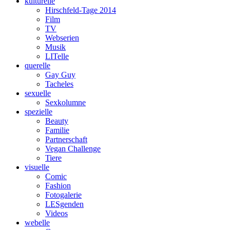
kulturelle
Hirschfeld-Tage 2014
Film
TV
Webserien
Musik
LITelle
querelle
Gay Guy
Tacheles
sexuelle
Sexkolumne
spezielle
Beauty
Familie
Partnerschaft
Vegan Challenge
Tiere
visuelle
Comic
Fashion
Fotogalerie
LESgenden
Videos
webelle