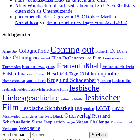
Abby Wambach fühlt sich seit Jahren out
zu
US-Fußballstars
outen sich als Unterstützende
phenomenelle des Tages vom 18. Oktober: Martina
Navratilova
zu
phenomenelle des Tages vom 22.11.2012
Schlagwörter
Coming out
ColognePride
DJ
DJane
Anne Bax
Dichterin
Ehe-Öffnung
Film
Ellen DeGeneres
EM
Frauen an den
Elke Weigel
Frauenfußball
Frauenrechtlerin
Frauenbewegung
Turntables
homophobie
Fußball
Hirschfeld-Tage 2014
Hella von Sinnen
Krug und Schadenberg
Lesbenfilm
konkursbuch
Lesben
Homosexualität
lesbische
lesbisch
lesbische Aktivistin
lesbische Filme
lesbischer
Liebesgeschichte
lesbische Mütter
Film
Lesbische Sichtbarkeit
LGBT
LSVD
LESgenden
Querverlag
Russland
Orange is the New Black
Musikvideo
Schriftstellerin
Vegan Challenge
Sistas Inspiration
vegan
Verbotene Liebe
Webserie
Verlosung
Suchen nach: