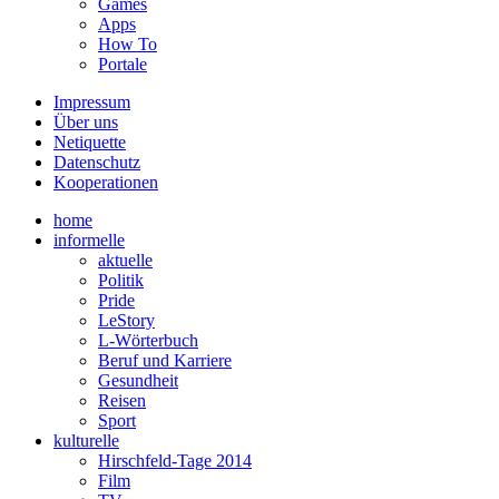
Games
Apps
How To
Portale
Impressum
Über uns
Netiquette
Datenschutz
Kooperationen
home
informelle
aktuelle
Politik
Pride
LeStory
L-Wörterbuch
Beruf und Karriere
Gesundheit
Reisen
Sport
kulturelle
Hirschfeld-Tage 2014
Film