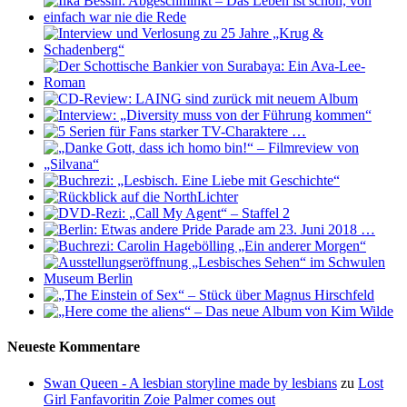
Neueste Kommentare
Swan Queen - A lesbian storyline made by lesbians
zu
Lost
Girl Fanfavoritin Zoie Palmer comes out