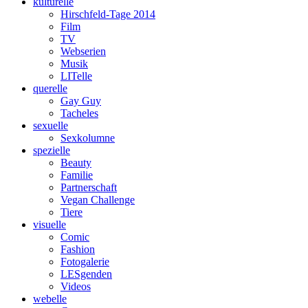
kulturelle
Hirschfeld-Tage 2014
Film
TV
Webserien
Musik
LITelle
querelle
Gay Guy
Tacheles
sexuelle
Sexkolumne
spezielle
Beauty
Familie
Partnerschaft
Vegan Challenge
Tiere
visuelle
Comic
Fashion
Fotogalerie
LESgenden
Videos
webelle