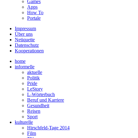
Games
Apps
How To
Portale
Impressum
Über uns
Netiquette
Datenschutz
Kooperationen
home
informelle
aktuelle
Politik
Pride
LeStory
L-Wörterbuch
Beruf und Karriere
Gesundheit
Reisen
Sport
kulturelle
Hirschfeld-Tage 2014
Film