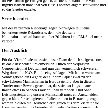
unsere Torfrau geschlagen geben, als die Direktannahme von
Ingvild Isaksen unhaltbar von Elise Thorsnes abgefälscht wurde und
so das Siegtor erzielte.
Serie beendet
Mit der verdienten Niederlage gegen Norwegen reißt eine
bemerkenswerte Rekordserie, denn die deutsche
Nationalmannschaft hatte seit über 20 Jahren kein EM-Spiel mehr
verloren.
Der Ausblick
Für das Viertelfinale muss sich unser Team deutlich steigern, sonst
ist das Ausscheiden unvermeidlich. Durch den verpassten
Gruppensieg hat Deutschland nun den vermeintlich schwereren
Weg durch die K.O.-Runde eingeschlagen. Mit Italien wartet am
Sonntagabend ein Gegner, der auf dem Papier zwar zu den
schwächeren Mannschaften in Europa gehört, aber in diesem
Turnier unter Beweis gestellt hat, dass sich so langsam auch in
Italien etwas in Sachen Frauenfußball verändert. Und ohne
Leistungssteigerung unserer Mannschaft muss ein Ausscheiden
gegen kämpferisch agierende Italienerinnen in Betracht gezogen
werden. Sollten die Deutschen erfolgreich aus dem Viertelfinale
kommen, wartet mit Gastgeber Schweden (sofern sie gegen Island