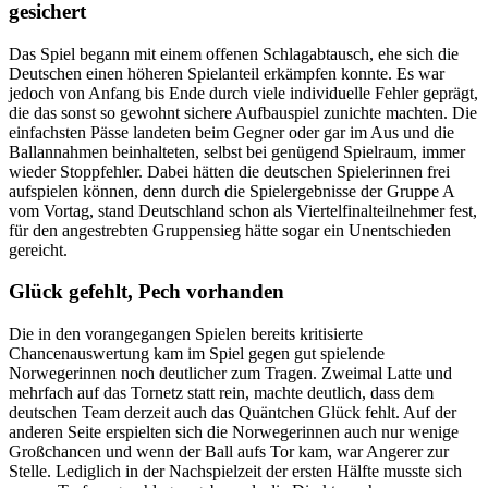
gesichert
Das Spiel begann mit einem offenen Schlagabtausch, ehe sich die
Deutschen einen höheren Spielanteil erkämpfen konnte. Es war
jedoch von Anfang bis Ende durch viele individuelle Fehler geprägt,
die das sonst so gewohnt sichere Aufbauspiel zunichte machten. Die
einfachsten Pässe landeten beim Gegner oder gar im Aus und die
Ballannahmen beinhalteten, selbst bei genügend Spielraum, immer
wieder Stoppfehler. Dabei hätten die deutschen Spielerinnen frei
aufspielen können, denn durch die Spielergebnisse der Gruppe A
vom Vortag, stand Deutschland schon als Viertelfinalteilnehmer fest,
für den angestrebten Gruppensieg hätte sogar ein Unentschieden
gereicht.
Glück gefehlt, Pech vorhanden
Die in den vorangegangen Spielen bereits kritisierte
Chancenauswertung kam im Spiel gegen gut spielende
Norwegerinnen noch deutlicher zum Tragen. Zweimal Latte und
mehrfach auf das Tornetz statt rein, machte deutlich, dass dem
deutschen Team derzeit auch das Quäntchen Glück fehlt. Auf der
anderen Seite erspielten sich die Norwegerinnen auch nur wenige
Großchancen und wenn der Ball aufs Tor kam, war Angerer zur
Stelle. Lediglich in der Nachspielzeit der ersten Hälfte musste sich