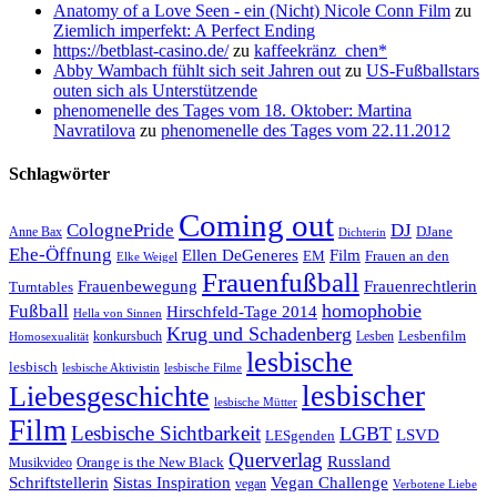
Anatomy of a Love Seen - ein (Nicht) Nicole Conn Film
zu
Ziemlich imperfekt: A Perfect Ending
https://betblast-casino.de/
zu
kaffeekränz_chen*
Abby Wambach fühlt sich seit Jahren out
zu
US-Fußballstars
outen sich als Unterstützende
phenomenelle des Tages vom 18. Oktober: Martina
Navratilova
zu
phenomenelle des Tages vom 22.11.2012
Schlagwörter
Coming out
ColognePride
DJ
DJane
Anne Bax
Dichterin
Ehe-Öffnung
Film
Ellen DeGeneres
EM
Frauen an den
Elke Weigel
Frauenfußball
Frauenrechtlerin
Frauenbewegung
Turntables
homophobie
Fußball
Hirschfeld-Tage 2014
Hella von Sinnen
Krug und Schadenberg
Lesbenfilm
konkursbuch
Lesben
Homosexualität
lesbische
lesbisch
lesbische Aktivistin
lesbische Filme
lesbischer
Liebesgeschichte
lesbische Mütter
Film
Lesbische Sichtbarkeit
LGBT
LSVD
LESgenden
Querverlag
Russland
Orange is the New Black
Musikvideo
Schriftstellerin
Vegan Challenge
Sistas Inspiration
vegan
Verbotene Liebe