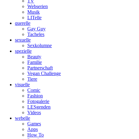
TV
Webserien
Musik
LITelle
querelle
Gay Guy
Tacheles
sexuelle
Sexkolumne
spezielle
Beauty
Familie
Partnerschaft
Vegan Challenge
Tiere
visuelle
Comic
Fashion
Fotogalerie
LESgenden
Videos
webelle
Games
Apps
How To