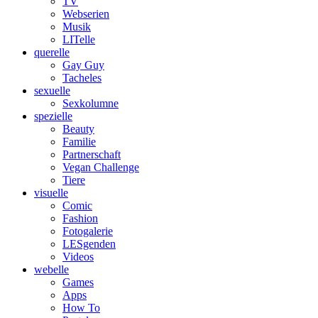
TV
Webserien
Musik
LITelle
querelle
Gay Guy
Tacheles
sexuelle
Sexkolumne
spezielle
Beauty
Familie
Partnerschaft
Vegan Challenge
Tiere
visuelle
Comic
Fashion
Fotogalerie
LESgenden
Videos
webelle
Games
Apps
How To