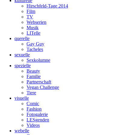
kulturelle
Hirschfeld-Tage 2014
Film
TV
Webserien
Musik
LITelle
querelle
Gay Guy
Tacheles
sexuelle
Sexkolumne
spezielle
Beauty
Familie
Partnerschaft
Vegan Challenge
Tiere
visuelle
Comic
Fashion
Fotogalerie
LESgenden
Videos
webelle