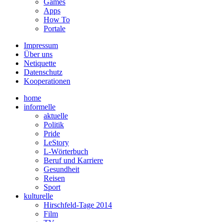
Games
Apps
How To
Portale
Impressum
Über uns
Netiquette
Datenschutz
Kooperationen
home
informelle
aktuelle
Politik
Pride
LeStory
L-Wörterbuch
Beruf und Karriere
Gesundheit
Reisen
Sport
kulturelle
Hirschfeld-Tage 2014
Film