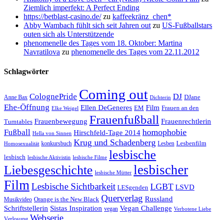
Ziemlich imperfekt: A Perfect Ending
https://betblast-casino.de/
zu
kaffeekränz_chen*
Abby Wambach fühlt sich seit Jahren out
zu
US-Fußballstars
outen sich als Unterstützende
phenomenelle des Tages vom 18. Oktober: Martina
Navratilova
zu
phenomenelle des Tages vom 22.11.2012
Schlagwörter
Coming out
ColognePride
DJ
DJane
Anne Bax
Dichterin
Ehe-Öffnung
Film
Ellen DeGeneres
EM
Frauen an den
Elke Weigel
Frauenfußball
Frauenrechtlerin
Frauenbewegung
Turntables
homophobie
Fußball
Hirschfeld-Tage 2014
Hella von Sinnen
Krug und Schadenberg
Lesbenfilm
konkursbuch
Lesben
Homosexualität
lesbische
lesbisch
lesbische Aktivistin
lesbische Filme
lesbischer
Liebesgeschichte
lesbische Mütter
Film
Lesbische Sichtbarkeit
LGBT
LSVD
LESgenden
Querverlag
Russland
Orange is the New Black
Musikvideo
Schriftstellerin
Vegan Challenge
Sistas Inspiration
vegan
Verbotene Liebe
Webserie
Verlosung