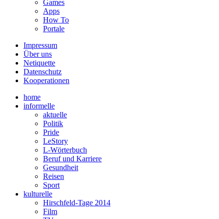
Games
Apps
How To
Portale
Impressum
Über uns
Netiquette
Datenschutz
Kooperationen
home
informelle
aktuelle
Politik
Pride
LeStory
L-Wörterbuch
Beruf und Karriere
Gesundheit
Reisen
Sport
kulturelle
Hirschfeld-Tage 2014
Film