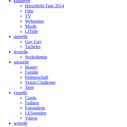
kulturelle
Hirschfeld-Tage 2014
Film
TV
Webserien
Musik
LITelle
querelle
Gay Guy
Tacheles
sexuelle
Sexkolumne
spezielle
Beauty
Familie
Partnerschaft
Vegan Challenge
Tiere
visuelle
Comic
Fashion
Fotogalerie
LESgenden
Videos
webelle