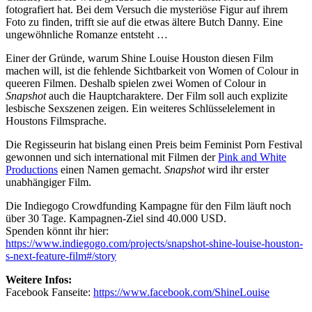
fotografiert hat. Bei dem Versuch die mysteriöse Figur auf ihrem
Foto zu finden, trifft sie auf die etwas ältere Butch Danny. Eine
ungewöhnliche Romanze entsteht …
Einer der Gründe, warum Shine Louise Houston diesen Film
machen will, ist die fehlende Sichtbarkeit von Women of Colour in
queeren Filmen. Deshalb spielen zwei Women of Colour in
Snapshot
auch die Hauptcharaktere. Der Film soll auch explizite
lesbische Sexszenen zeigen. Ein weiteres Schlüsselelement in
Houstons Filmsprache.
Die Regisseurin hat bislang einen Preis beim Feminist Porn Festival
gewonnen und sich international mit Filmen der
Pink and White
Productions
einen Namen gemacht.
Snapshot
wird ihr erster
unabhängiger Film.
Die Indiegogo Crowdfunding Kampagne für den Film läuft noch
über 30 Tage. Kampagnen-Ziel sind 40.000 USD.
Spenden könnt ihr hier:
https://www.indiegogo.com/projects/snapshot-shine-louise-houston-
s-next-feature-film#/story
Weitere Infos:
Facebook Fanseite:
https://www.facebook.com/ShineLouise