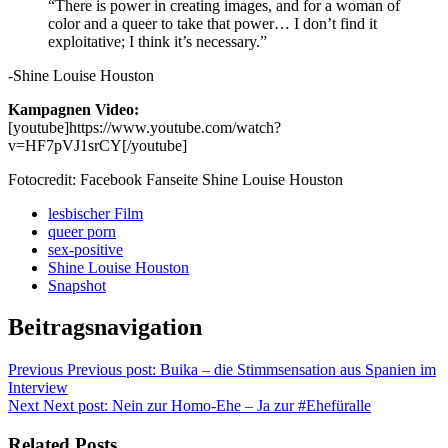
“There is power in creating images, and for a woman of
color and a queer to take that power… I don’t find it
exploitative; I think it’s necessary.”
-Shine Louise Houston
Kampagnen Video:
[youtube]https://www.youtube.com/watch?
v=HF7pVJ1srCY[/youtube]
Fotocredit: Facebook Fanseite Shine Louise Houston
lesbischer Film
queer porn
sex-positive
Shine Louise Houston
Snapshot
Beitragsnavigation
Previous
Previous post:
Buika – die Stimmsensation aus Spanien im
Interview
Next
Next post:
Nein zur Homo-Ehe – Ja zur #Ehefüralle
Related Posts