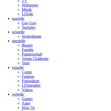
TV
Webserien
Musik
LITelle
querelle
Gay Guy
Tacheles
sexuelle
Sexkolumne
spezielle
Beauty
Familie
Partnerschaft
Vegan Challenge
Tiere
visuelle
Comic
Fashion
Fotogalerie
LESgenden
Videos
webelle
Games
Apps
How To