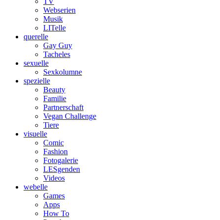
TV
Webserien
Musik
LITelle
querelle
Gay Guy
Tacheles
sexuelle
Sexkolumne
spezielle
Beauty
Familie
Partnerschaft
Vegan Challenge
Tiere
visuelle
Comic
Fashion
Fotogalerie
LESgenden
Videos
webelle
Games
Apps
How To