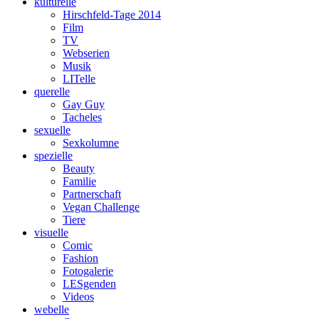
kulturelle
Hirschfeld-Tage 2014
Film
TV
Webserien
Musik
LITelle
querelle
Gay Guy
Tacheles
sexuelle
Sexkolumne
spezielle
Beauty
Familie
Partnerschaft
Vegan Challenge
Tiere
visuelle
Comic
Fashion
Fotogalerie
LESgenden
Videos
webelle