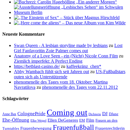
Neueste Kommentare
Swan Queen - A lesbian storyline made by lesbians
zu
Lost
Girl Fanfavoritin Zoie Palmer comes out
Anatomy of a Love Seen - ein (Nicht) Nicole Conn Film
zu
Ziemlich imperfekt: A Perfect Ending
https://betblast-casino.de/
zu
kaffeekränz_chen*
Abby Wambach fühlt sich seit Jahren out
zu
US-Fußballstars
outen sich als Unterstützende
phenomenelle des Tages vom 18. Oktober: Martina
Navratilova
zu
phenomenelle des Tages vom 22.11.2012
Schlagwörter
Coming out
ColognePride
DJ
DJane
Anne Bax
Dichterin
Ehe-Öffnung
Film
Ellen DeGeneres
EM
Frauen an den
Elke Weigel
Frauenfußball
Frauenrechtlerin
Frauenbewegung
Turntables