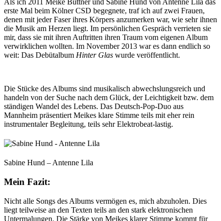
Als ich 2011 Meike Büttner und Sabine Hund von Antenne Lila das
erste Mal beim Kölner CSD begegnete, traf ich auf zwei Frauen,
denen mit jeder Faser ihres Körpers anzumerken war, wie sehr ihnen
die Musik am Herzen liegt. Im persönlichen Gespräch verrieten sie
mir, dass sie mit ihren Auftritten ihren Traum vom eigenen Album
verwirklichen wollten. Im November 2013 war es dann endlich so
weit: Das Debütalbum
Hinter Glas
wurde veröffentlicht.
Die Stücke des Albums sind musikalisch abwechslungsreich und
handeln von der Suche nach dem Glück, der Leichtigkeit bzw. dem
ständigen Wandel des Lebens. Das Deutsch-Pop-Duo aus
Mannheim präsentiert Meikes klare Stimme teils mit eher rein
instrumentaler Begleitung, teils sehr Elektrobeat-lastig.
Sabine Hund – Antenne Lila
Mein Fazit:
Nicht alle Songs des Albums vermögen es, mich abzuholen. Dies
liegt teilweise an den Texten teils an den stark elektronischen
Untermalungen. Die Stärke von Meikes klarer Stimme kommt für