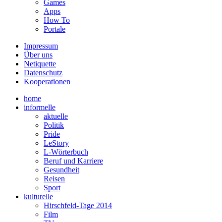
Games
Apps
How To
Portale
Impressum
Über uns
Netiquette
Datenschutz
Kooperationen
home
informelle
aktuelle
Politik
Pride
LeStory
L-Wörterbuch
Beruf und Karriere
Gesundheit
Reisen
Sport
kulturelle
Hirschfeld-Tage 2014
Film