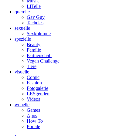
Musik
LITelle
querelle
Gay Guy
Tacheles
sexuelle
Sexkolumne
spezielle
Beauty
Familie
Partnerschaft
Vegan Challenge
Tiere
visuelle
Comic
Fashion
Fotogalerie
LESgenden
Videos
webelle
Games
Apps
How To
Portale