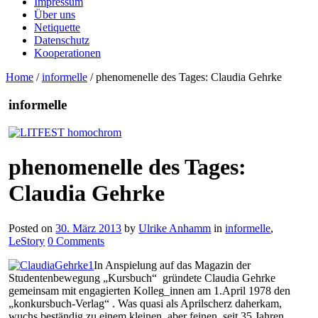
Impressum
Über uns
Netiquette
Datenschutz
Kooperationen
Home
/
informelle
/
phenomenelle des Tages: Claudia Gehrke
informelle
phenomenelle des Tages:
Claudia Gehrke
Posted on
30. März 2013
by
Ulrike Anhamm
in
informelle
,
LeStory
0 Comments
In Anspielung auf das Magazin der
Studentenbewegung „Kursbuch“ gründete Claudia Gehrke
gemeinsam mit engagierten Kolleg_innen am 1.April 1978 den
„konkursbuch-Verlag“ . Was quasi als Aprilscherz daherkam,
wuchs beständig zu einem kleinen, aber feinen, seit 35 Jahren