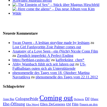
Neueste Kommentare
Swan Queen - A lesbian storyline made by lesbians
zu
Lost Girl Fanfavoritin Zoie Palmer comes out
Anatomy of a Love Seen - ein (Nicht) Nicole Conn Film
zu
Ziemlich imperfekt: A Perfect Ending
https://betblast-casino.de/
zu
kaffeekränz_chen*
Abby Wambach fühlt sich seit Jahren out
zu
US-
Fußballstars outen sich als Unterstützende
phenomenelle des Tages vom 18. Oktober: Martina
Navratilova
zu
phenomenelle des Tages vom 22.11.2012
Schlagwörter
Coming out
ColognePride
DJ
DJane
Anne Bax
Dichterin
Ehe-Öffnung
Film
Ellen DeGeneres
EM
Frauen an den
Elke Weigel