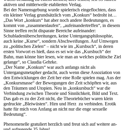
aktiven und mittlerweile etablierten Verlag.
Bei der Namensgebung wurde spielerisch eingeflochten, dass
ein kleiner Verlag grundsätzlich vom „Konkurs“ bedroht ist…
„Das Wort „konkurs“ hat aber noch andere Bedeutungen, es
kommt von „zusammenlaufen“, „aufeinandertreffen“, in diesem
Sinne treffen recht disparate Bereiche aufeinander:
Schubladenüberschreitungen, keine Untergangsphilosophie,
auch keine „Kurse“, sondern Abschweifungen. Auf Umwegen
zu „politischen Zielen“ – nicht wie im „Kursbuch“, in deren
ersten Vorwort es hieß, dass es sei wie das „Kursbuch“ der
Bahn, man könne hier lesen, wie man an welches politische Ziel
gelange“, so Claudia Gehrke.
„Der Name „Konkurs“ war auch anfangs nicht als
Untergangsmetapher gedacht, auch wenn diese Assoziation von
den Entwicklungen der Zeit her eine Rolle spielen mag. Aus der
„Konkursmasse“ der Bewegungen der Zeit schöpften wir, aus
den Träumen und Utopien. Neu in „konkursbuch“ war die
Verbindung zwischen Theorie und Sinnlichkeit, Bild und Text.
Das gab es zu der Zeit nicht, die Theoriebücher waren klein
gedruckte „Bleiwüsten“. Hirn und Herz zu verbinden. Erotik
hatte für mich von Anfang an nicht nur die enge sexuelle
Bedeutung“.
Phenomenelle gratuliert herzlich und freut sich auf weitere an-
und aufregende 35 Jahre!