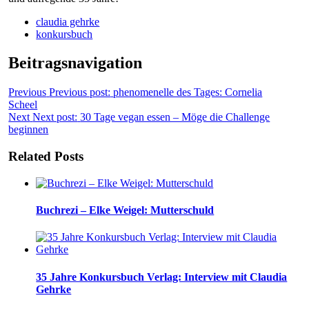
claudia gehrke
konkursbuch
Beitragsnavigation
Previous
Previous post:
phenomenelle des Tages: Cornelia
Scheel
Next
Next post:
30 Tage vegan essen – Möge die Challenge
beginnen
Related Posts
Buchrezi – Elke Weigel: Mutterschuld
35 Jahre Konkursbuch Verlag: Interview mit Claudia
Gehrke