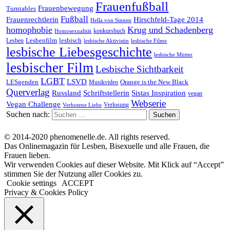
Frauenfußball
Frauenbewegung
Turntables
Fußball
Frauenrechtlerin
Hirschfeld-Tage 2014
Hella von Sinnen
homophobie
Krug und Schadenberg
konkursbuch
Homosexualität
Lesbenfilm
lesbisch
Lesben
lesbische Aktivistin
lesbische Filme
lesbische Liebesgeschichte
lesbische Mütter
lesbischer Film
Lesbische Sichtbarkeit
LGBT
LSVD
LESgenden
Orange is the New Black
Musikvideo
Querverlag
Russland
Schriftstellerin
Sistas Inspiration
vegan
Webserie
Vegan Challenge
Verlosung
Verbotene Liebe
Suchen nach:
© 2014-2020 phenomenelle.de. All rights reserved.
Das Onlinemagazin für Lesben, Bisexuelle und alle Frauen, die
Frauen lieben.
Wir verwenden Cookies auf dieser Website. Mit Klick auf “Accept”
stimmen Sie der Nutzung aller Cookies zu.
Cookie settings
ACCEPT
Privacy & Cookies Policy