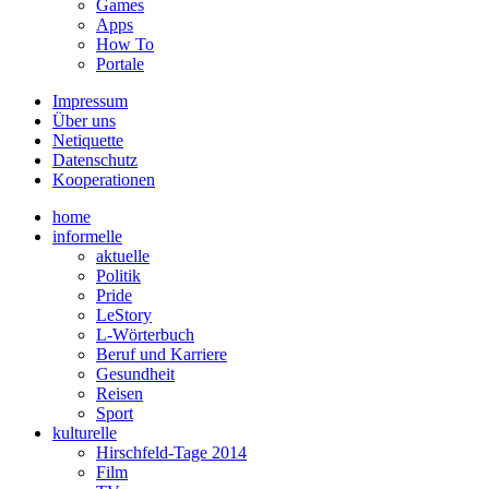
Games
Apps
How To
Portale
Impressum
Über uns
Netiquette
Datenschutz
Kooperationen
home
informelle
aktuelle
Politik
Pride
LeStory
L-Wörterbuch
Beruf und Karriere
Gesundheit
Reisen
Sport
kulturelle
Hirschfeld-Tage 2014
Film