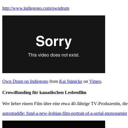
http://www.indiegogo.com/owndrum
Own Drum on Indiegogo
from
Kai Stänicke
on
Vimeo
.
Crowdfunding für kanadischen Lesbenfilm
Wer lieber einem Film über eine etwa 40-Jährige TV-Produzentin, die
autostraddle: fund-a-new-lesbian-film-portrait-of-a-serial-monogamist