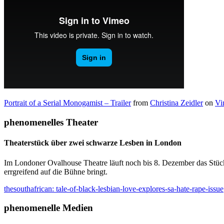
Portrait of a Serial Monogamist – Trailer
from
Christina Zeidler
on
Vi
phenomenelles Theater
Theaterstück über zwei schwarze Lesben in London
Im Londoner Ovalhouse Theatre läuft noch bis 8. Dezember das Stü
errgreifend auf die Bühne bringt.
thesouthafrican: tale-of-black-lesbian-love-explores-sa-hate-rape-issue
phenomenelle Medien