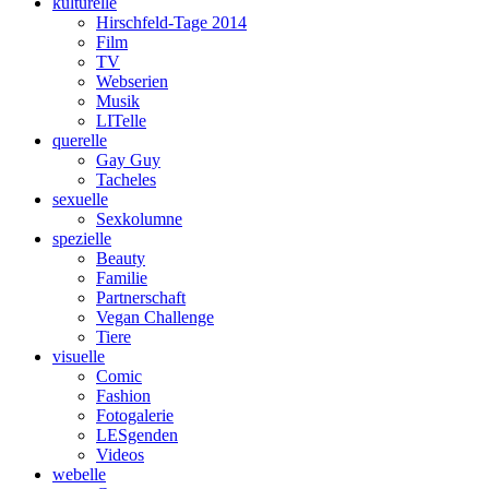
kulturelle
Hirschfeld-Tage 2014
Film
TV
Webserien
Musik
LITelle
querelle
Gay Guy
Tacheles
sexuelle
Sexkolumne
spezielle
Beauty
Familie
Partnerschaft
Vegan Challenge
Tiere
visuelle
Comic
Fashion
Fotogalerie
LESgenden
Videos
webelle