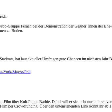
eich
Prop-Gruppe Femen bei der Demonstration der Gegner_innen der Ehe-Öf
rauen zu Boden.
Stadtrats, hat laut aktueller Umfragen gute Chancen im nächsten Jahr 
ew-York-Mayor-Poll
-Film über Kult-Puppe Barbie. Dabei will er sie nicht nur in ihren ve
er Film per Crowdfunding. Über den untenstehenden Link könnt ihr ab 1