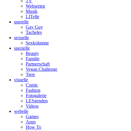
TV
Webserien
Musik
LITelle
querelle
Gay Guy
Tacheles
sexuelle
Sexkolumne
spezielle
Beauty
Familie
Partnerschaft
Vegan Challenge
Tiere
visuelle
Comic
Fashion
Fotogalerie
LESgenden
Videos
webelle
Games
Apps
How To