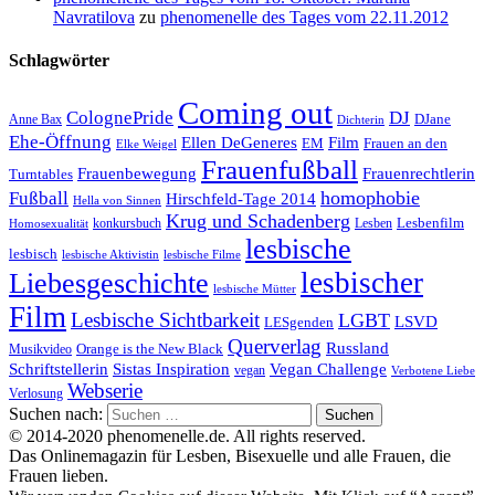
Navratilova
zu
phenomenelle des Tages vom 22.11.2012
Schlagwörter
Coming out
ColognePride
DJ
DJane
Anne Bax
Dichterin
Ehe-Öffnung
Film
Ellen DeGeneres
EM
Frauen an den
Elke Weigel
Frauenfußball
Frauenrechtlerin
Frauenbewegung
Turntables
homophobie
Fußball
Hirschfeld-Tage 2014
Hella von Sinnen
Krug und Schadenberg
Lesbenfilm
konkursbuch
Lesben
Homosexualität
lesbische
lesbisch
lesbische Aktivistin
lesbische Filme
lesbischer
Liebesgeschichte
lesbische Mütter
Film
Lesbische Sichtbarkeit
LGBT
LSVD
LESgenden
Querverlag
Russland
Orange is the New Black
Musikvideo
Schriftstellerin
Vegan Challenge
Sistas Inspiration
vegan
Verbotene Liebe
Webserie
Verlosung
Suchen nach:
© 2014-2020 phenomenelle.de. All rights reserved.
Das Onlinemagazin für Lesben, Bisexuelle und alle Frauen, die
Frauen lieben.