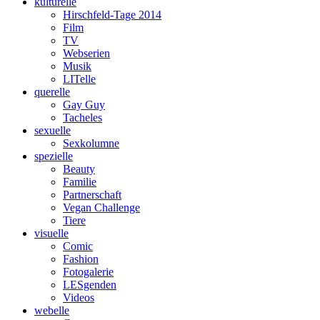
kulturelle
Hirschfeld-Tage 2014
Film
TV
Webserien
Musik
LITelle
querelle
Gay Guy
Tacheles
sexuelle
Sexkolumne
spezielle
Beauty
Familie
Partnerschaft
Vegan Challenge
Tiere
visuelle
Comic
Fashion
Fotogalerie
LESgenden
Videos
webelle