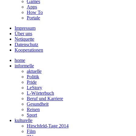
Games
Apps
How To
Portale
Impressum
Über uns
Netiquette
Datenschutz
Kooperationen
home
informelle
aktuelle
Politik
Pride
LeStory
L-Wörterbuch
Beruf und Karriere
Gesundheit
Reisen
Sport
kulturelle
Hirschfeld-Tage 2014
Film