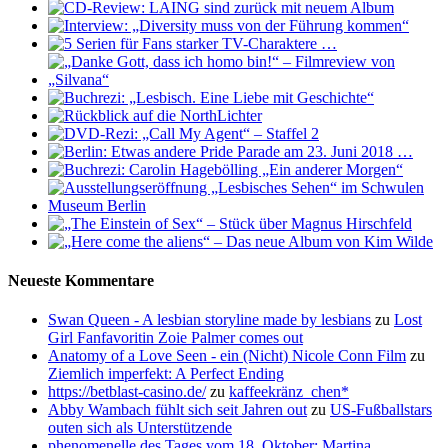
Neueste Kommentare
Swan Queen - A lesbian storyline made by lesbians
zu
Lost
Girl Fanfavoritin Zoie Palmer comes out
Anatomy of a Love Seen - ein (Nicht) Nicole Conn Film
zu
Ziemlich imperfekt: A Perfect Ending
https://betblast-casino.de/
zu
kaffeekränz_chen*
Abby Wambach fühlt sich seit Jahren out
zu
US-Fußballstars
outen sich als Unterstützende
phenomenelle des Tages vom 18. Oktober: Martina