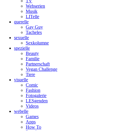
TV
Webserien
Musik
LITelle
querelle
Gay Guy
Tacheles
sexuelle
Sexkolumne
spezielle
Beauty
Familie
Partnerschaft
Vegan Challenge
Tiere
visuelle
Comic
Fashion
Fotogalerie
LESgenden
Videos
webelle
Games
Apps
How To