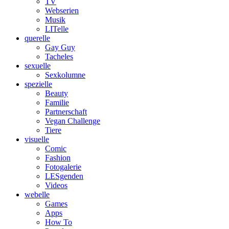
TV
Webserien
Musik
LITelle
querelle
Gay Guy
Tacheles
sexuelle
Sexkolumne
spezielle
Beauty
Familie
Partnerschaft
Vegan Challenge
Tiere
visuelle
Comic
Fashion
Fotogalerie
LESgenden
Videos
webelle
Games
Apps
How To