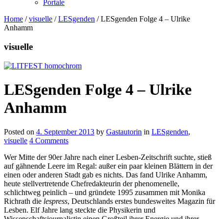
Portale
Home
/
visuelle
/
LESgenden
/
LESgenden Folge 4 – Ulrike
Anhamm
visuelle
LESgenden Folge 4 – Ulrike
Anhamm
Posted on
4. September 2013
by
Gastautorin
in
LESgenden
,
visuelle
4 Comments
Wer Mitte der 90er Jahre nach einer Lesben-Zeitschrift suchte, stieß
auf gähnende Leere im Regal: außer ein paar kleinen Blättern in der
einen oder anderen Stadt gab es nichts. Das fand Ulrike Anhamm,
heute stellvertretende Chefredakteurin der phenomenelle,
schlichtweg peinlich – und gründete 1995 zusammen mit Monika
Richrath die
lespress
, Deutschlands erstes bundesweites Magazin für
Lesben. Elf Jahre lang steckte die Physikerin und
Wissenschaftsjournalistin einen Großteil ihrer Energie und ihrer