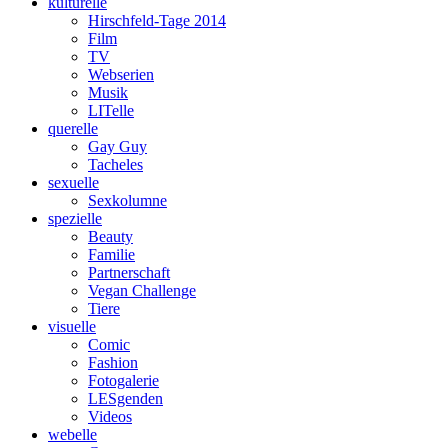
kulturelle
Hirschfeld-Tage 2014
Film
TV
Webserien
Musik
LITelle
querelle
Gay Guy
Tacheles
sexuelle
Sexkolumne
spezielle
Beauty
Familie
Partnerschaft
Vegan Challenge
Tiere
visuelle
Comic
Fashion
Fotogalerie
LESgenden
Videos
webelle