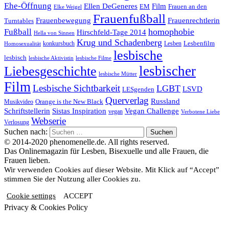
Ehe-Öffnung
Film
Ellen DeGeneres
EM
Frauen an den
Elke Weigel
Frauenfußball
Frauenrechtlerin
Frauenbewegung
Turntables
homophobie
Fußball
Hirschfeld-Tage 2014
Hella von Sinnen
Krug und Schadenberg
Lesbenfilm
konkursbuch
Lesben
Homosexualität
lesbische
lesbisch
lesbische Aktivistin
lesbische Filme
lesbischer
Liebesgeschichte
lesbische Mütter
Film
Lesbische Sichtbarkeit
LGBT
LSVD
LESgenden
Querverlag
Russland
Orange is the New Black
Musikvideo
Schriftstellerin
Vegan Challenge
Sistas Inspiration
vegan
Verbotene Liebe
Webserie
Verlosung
Suchen nach:
© 2014-2020 phenomenelle.de. All rights reserved.
Das Onlinemagazin für Lesben, Bisexuelle und alle Frauen, die
Frauen lieben.
Wir verwenden Cookies auf dieser Website. Mit Klick auf “Accept”
stimmen Sie der Nutzung aller Cookies zu.
Cookie settings
ACCEPT
Privacy & Cookies Policy