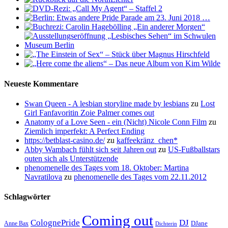
Neueste Kommentare
Swan Queen - A lesbian storyline made by lesbians
zu
Lost
Girl Fanfavoritin Zoie Palmer comes out
Anatomy of a Love Seen - ein (Nicht) Nicole Conn Film
zu
Ziemlich imperfekt: A Perfect Ending
https://betblast-casino.de/
zu
kaffeekränz_chen*
Abby Wambach fühlt sich seit Jahren out
zu
US-Fußballstars
outen sich als Unterstützende
phenomenelle des Tages vom 18. Oktober: Martina
Navratilova
zu
phenomenelle des Tages vom 22.11.2012
Schlagwörter
Coming out
ColognePride
DJ
DJane
Anne Bax
Dichterin