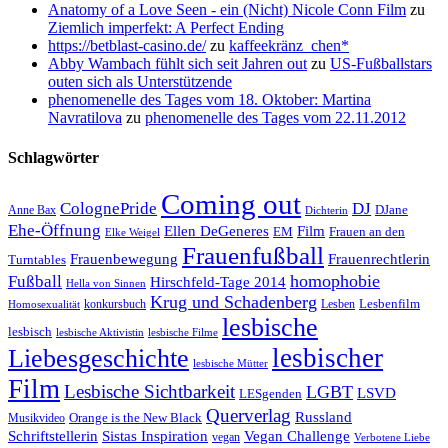
Anatomy of a Love Seen - ein (Nicht) Nicole Conn Film
zu
Ziemlich imperfekt: A Perfect Ending
https://betblast-casino.de/
zu
kaffeekränz_chen*
Abby Wambach fühlt sich seit Jahren out
zu
US-Fußballstars
outen sich als Unterstützende
phenomenelle des Tages vom 18. Oktober: Martina
Navratilova
zu
phenomenelle des Tages vom 22.11.2012
Schlagwörter
Coming out
ColognePride
DJ
DJane
Anne Bax
Dichterin
Ehe-Öffnung
Film
Ellen DeGeneres
EM
Frauen an den
Elke Weigel
Frauenfußball
Frauenrechtlerin
Frauenbewegung
Turntables
homophobie
Fußball
Hirschfeld-Tage 2014
Hella von Sinnen
Krug und Schadenberg
Lesbenfilm
konkursbuch
Lesben
Homosexualität
lesbische
lesbisch
lesbische Aktivistin
lesbische Filme
lesbischer
Liebesgeschichte
lesbische Mütter
Film
Lesbische Sichtbarkeit
LGBT
LSVD
LESgenden
Querverlag
Russland
Orange is the New Black
Musikvideo
Schriftstellerin
Vegan Challenge
Sistas Inspiration
vegan
Verbotene Liebe