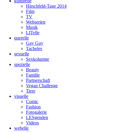
kulturelle
Hirschfeld-Tage 2014
Film
TV
Webserien
Musik
LITelle
querelle
Gay Guy
Tacheles
sexuelle
Sexkolumne
spezielle
Beauty
Familie
Partnerschaft
Vegan Challenge
Tiere
visuelle
Comic
Fashion
Fotogalerie
LESgenden
Videos
webelle