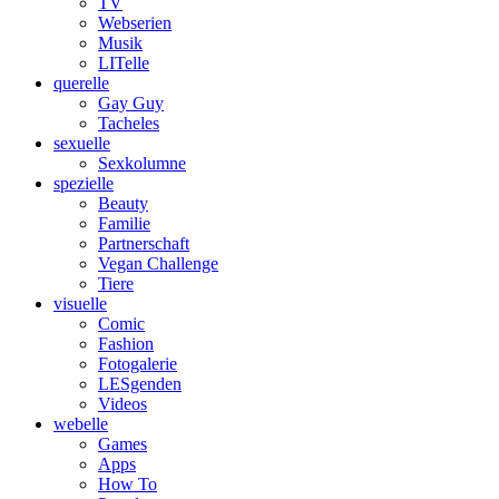
TV
Webserien
Musik
LITelle
querelle
Gay Guy
Tacheles
sexuelle
Sexkolumne
spezielle
Beauty
Familie
Partnerschaft
Vegan Challenge
Tiere
visuelle
Comic
Fashion
Fotogalerie
LESgenden
Videos
webelle
Games
Apps
How To