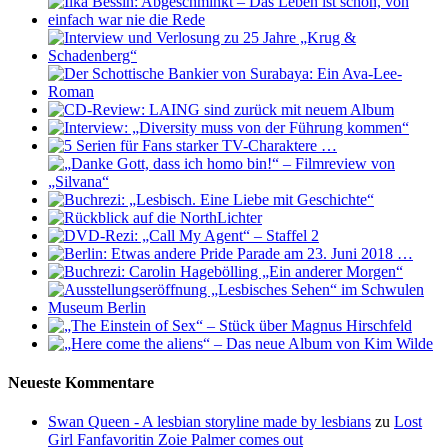
Neueste Kommentare
Swan Queen - A lesbian storyline made by lesbians
zu
Lost
Girl Fanfavoritin Zoie Palmer comes out