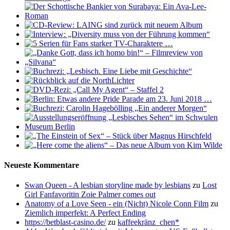
Neueste Kommentare
Swan Queen - A lesbian storyline made by lesbians
zu
Lost
Girl Fanfavoritin Zoie Palmer comes out
Anatomy of a Love Seen - ein (Nicht) Nicole Conn Film
zu
Ziemlich imperfekt: A Perfect Ending
https://betblast-casino.de/
zu
kaffeekränz_chen*