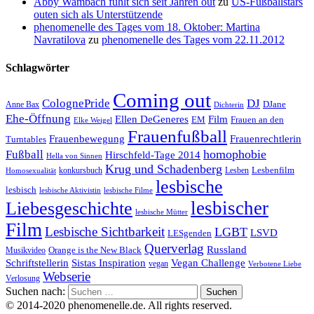
Abby Wambach fühlt sich seit Jahren out
zu
US-Fußballstars
outen sich als Unterstützende
phenomenelle des Tages vom 18. Oktober: Martina
Navratilova
zu
phenomenelle des Tages vom 22.11.2012
Schlagwörter
Coming out
ColognePride
DJ
DJane
Anne Bax
Dichterin
Ehe-Öffnung
Film
Ellen DeGeneres
EM
Frauen an den
Elke Weigel
Frauenfußball
Frauenrechtlerin
Frauenbewegung
Turntables
homophobie
Fußball
Hirschfeld-Tage 2014
Hella von Sinnen
Krug und Schadenberg
Lesbenfilm
konkursbuch
Lesben
Homosexualität
lesbische
lesbisch
lesbische Aktivistin
lesbische Filme
lesbischer
Liebesgeschichte
lesbische Mütter
Film
Lesbische Sichtbarkeit
LGBT
LSVD
LESgenden
Querverlag
Russland
Orange is the New Black
Musikvideo
Schriftstellerin
Vegan Challenge
Sistas Inspiration
vegan
Verbotene Liebe
Webserie
Verlosung
Suchen nach:
© 2014-2020 phenomenelle.de. All rights reserved.