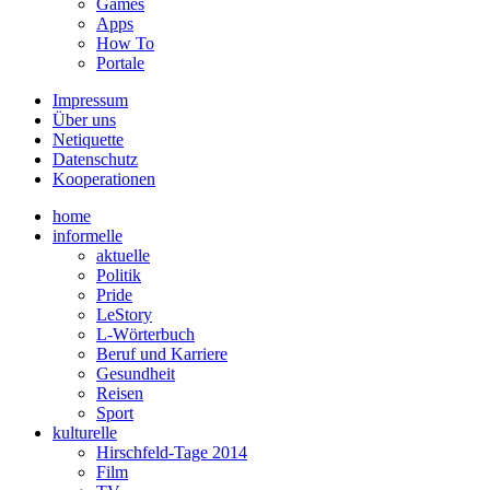
Games
Apps
How To
Portale
Impressum
Über uns
Netiquette
Datenschutz
Kooperationen
home
informelle
aktuelle
Politik
Pride
LeStory
L-Wörterbuch
Beruf und Karriere
Gesundheit
Reisen
Sport
kulturelle
Hirschfeld-Tage 2014
Film