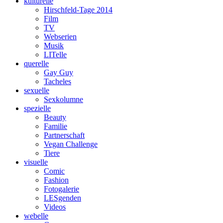
kulturelle
Hirschfeld-Tage 2014
Film
TV
Webserien
Musik
LITelle
querelle
Gay Guy
Tacheles
sexuelle
Sexkolumne
spezielle
Beauty
Familie
Partnerschaft
Vegan Challenge
Tiere
visuelle
Comic
Fashion
Fotogalerie
LESgenden
Videos
webelle