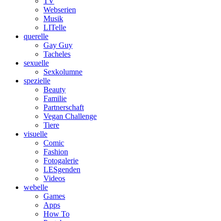
TV
Webserien
Musik
LITelle
querelle
Gay Guy
Tacheles
sexuelle
Sexkolumne
spezielle
Beauty
Familie
Partnerschaft
Vegan Challenge
Tiere
visuelle
Comic
Fashion
Fotogalerie
LESgenden
Videos
webelle
Games
Apps
How To