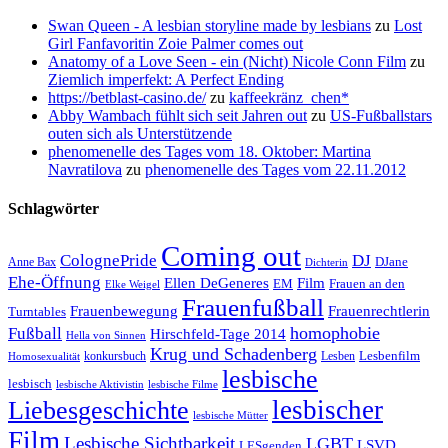
Swan Queen - A lesbian storyline made by lesbians
zu
Lost
Girl Fanfavoritin Zoie Palmer comes out
Anatomy of a Love Seen - ein (Nicht) Nicole Conn Film
zu
Ziemlich imperfekt: A Perfect Ending
https://betblast-casino.de/
zu
kaffeekränz_chen*
Abby Wambach fühlt sich seit Jahren out
zu
US-Fußballstars
outen sich als Unterstützende
phenomenelle des Tages vom 18. Oktober: Martina
Navratilova
zu
phenomenelle des Tages vom 22.11.2012
Schlagwörter
Coming out
ColognePride
DJ
DJane
Anne Bax
Dichterin
Ehe-Öffnung
Film
Ellen DeGeneres
EM
Frauen an den
Elke Weigel
Frauenfußball
Frauenrechtlerin
Frauenbewegung
Turntables
homophobie
Fußball
Hirschfeld-Tage 2014
Hella von Sinnen
Krug und Schadenberg
Lesbenfilm
konkursbuch
Lesben
Homosexualität
lesbische
lesbisch
lesbische Aktivistin
lesbische Filme
lesbischer
Liebesgeschichte
lesbische Mütter
Film
Lesbische Sichtbarkeit
LGBT
LSVD
LESgenden