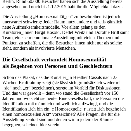
Berlin. Rund 60.000 Besucher haben sich die Ausstellung bereits
angesehen und noch bis 1.12.2015 habt ihr die Möglichkeit dazu.
Die Ausstellung „Homosexualität_en“ zu beschreiben ist jedoch
unerwartet schwierig: Jeder Raum nutzt andere und teils gänzlich
neue Aufmerksamkeitsmodelle. Vor allem gelang es den
Kuratoren_innen Birgit Bosold, Detlef Weitz und Dorothe Brill samt
Team, eine sehr emotionale Ausstellung mit vielen Themen und
Punkten zu schaffen, die die Besucher_innen nicht nur als solche
sieht, sondern als involvierte Menschen.
Die Gesellschaft verhandelt Homosexualität
als Begehren von Personen und Geschlechtern
Schon das Plakat, das die Künstler_in Heather Cassils nach 23
Wochen Kraftraining zeigt (sie lässt sich grundsätzlich weder mit
„sie“ noch „er“ bezeichnen), sorgte im Vorfeld für Diskussionen.
Und das war gewollt – denn wo stand die Gesellschaft vor 150
Jahren und wo steht sie heute. Eine Gesellschaft, die Personen die
Identifikation mit männlich und weiblich aufzwingt, und die
Identifikation „ich bin ein_e Homosexuelle_r „statt „ich begehe ich
einen homosexuellen Akt“ vorzeichnet? Alle Fragen, die für die
Ausstellung zentral sind und denen wir in jedem der Räume
begegnen, scheinen hier vereint.