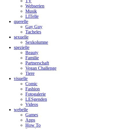
TV
Webserien
Musik
LITelle
querelle
Gay Guy
Tacheles
sexuelle
Sexkolumne
spezielle
Beauty
Familie
Partnerschaft
Vegan Challenge
Tiere
visuelle
Comic
Fashion
Fotogalerie
LESgenden
Videos
webelle
Games
Apps
How To