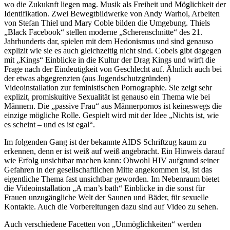
wo die Zukuknft liegen mag. Musik als Freiheit und Möglichkeit der
Identifikation. Zwei Bewegtbildwerke von Andy Warhol, Arbeiten
von Stefan Thiel und Mary Coble bilden die Umgebung. Thiels
„Black Facebook“ stellen moderne „Scherenschnitte“ des 21.
Jahrhunderts dar, spielen mit dem Hedonismus und sind genauso
explizit wie sie es auch gleichzeitig nicht sind. Cobels gibt dagegen
mit „Kings“ Einblicke in die Kultur der Drag Kings und wirft die
Frage nach der Eindeutigkeit von Geschlecht auf. Ähnlich auch bei
der etwas abgegrenzten (aus Jugendschutzgründen)
Videoinstallation zur feministischen Pornographie. Sie zeigt sehr
explizit, promiskuitive Sexualität ist genauso ein Thema wie bei
Männern. Die „passive Frau“ aus Männerpornos ist keineswegs die
einzige mögliche Rolle. Gespielt wird mit der Idee „Nichts ist, wie
es scheint – und es ist egal“.
Im folgenden Gang ist der bekannte AIDS Schriftzug kaum zu
erkennen, denn er ist weiß auf weiß angebracht. Ein Hinweis darauf
wie Erfolg unsichtbar machen kann: Obwohl HIV aufgrund seiner
Gefahren in der gesellschaftlichen Mitte angekommen ist, ist das
eigentliche Thema fast unsichtbar geworden. Im Nebenraum bietet
die Videoinstallation „A man’s bath“ Einblicke in die sonst für
Frauen unzugängliche Welt der Saunen und Bäder, für sexuelle
Kontakte. Auch die Vorbereitungen dazu sind auf Video zu sehen.
Auch verschiedene Facetten von „Unmöglichkeiten“ werden