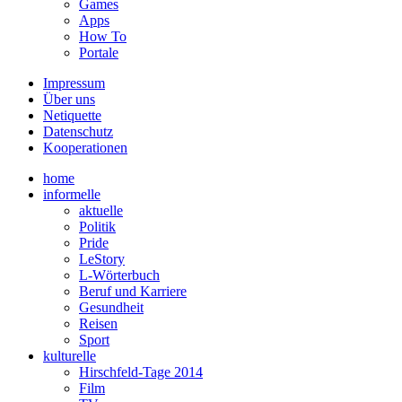
Games
Apps
How To
Portale
Impressum
Über uns
Netiquette
Datenschutz
Kooperationen
home
informelle
aktuelle
Politik
Pride
LeStory
L-Wörterbuch
Beruf und Karriere
Gesundheit
Reisen
Sport
kulturelle
Hirschfeld-Tage 2014
Film