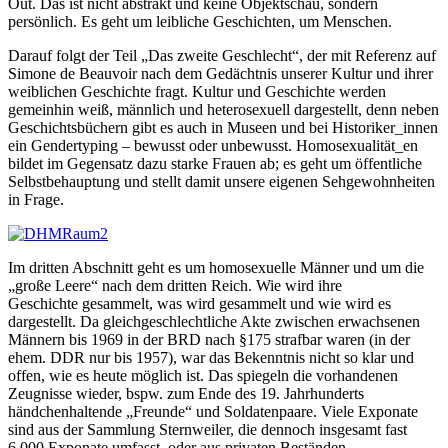
Out. Das ist nicht abstrakt und keine Objektschau, sondern
persönlich. Es geht um leibliche Geschichten, um Menschen.
Darauf folgt der Teil „Das zweite Geschlecht“, der mit Referenz auf
Simone de Beauvoir nach dem Gedächtnis unserer Kultur und ihrer
weiblichen Geschichte fragt. Kultur und Geschichte werden
gemeinhin weiß, männlich und heterosexuell dargestellt, denn neben
Geschichtsbüchern gibt es auch in Museen und bei Historiker_innen
ein Gendertyping – bewusst oder unbewusst. Homosexualität_en
bildet im Gegensatz dazu starke Frauen ab; es geht um öffentliche
Selbstbehauptung und stellt damit unsere eigenen Sehgewohnheiten
in Frage.
Im dritten Abschnitt geht es um homosexuelle Männer und um die
„große Leere“ nach dem dritten Reich. Wie wird ihre
Geschichte gesammelt, was wird gesammelt und wie wird es
dargestellt. Da gleichgeschlechtliche Akte zwischen erwachsenen
Männern bis 1969 in der BRD nach §175 strafbar waren (in der
ehem. DDR nur bis 1957), war das Bekenntnis nicht so klar und
offen, wie es heute möglich ist. Das spiegeln die vorhandenen
Zeugnisse wieder, bspw. zum Ende des 19. Jahrhunderts
händchenhaltende „Freunde“ und Soldatenpaare. Viele Exponate
sind aus der Sammlung Sternweiler, die dennoch insgesamt fast
6.000 Exponate umfasst, oder aus privaten Beständen.