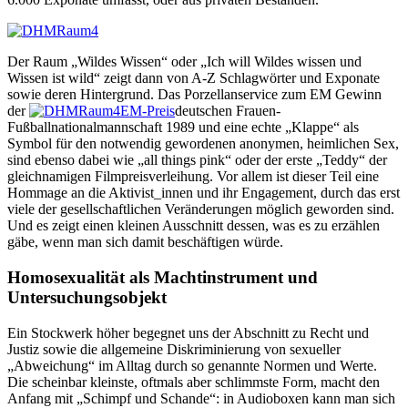
Der Raum „Wildes Wissen“ oder „Ich will Wildes wissen und
Wissen ist wild“ zeigt dann von A-Z Schlagwörter und Exponate
sowie deren Hintergrund. Das Porzellanservice zum EM Gewinn
der
deutschen Frauen-
Fußballnationalmannschaft 1989 und eine echte „Klappe“ als
Symbol für den notwendig gewordenen anonymen, heimlichen Sex,
sind ebenso dabei wie „all things pink“ oder der erste „Teddy“ der
gleichnamigen Filmpreisverleihung. Vor allem ist dieser Teil eine
Hommage an die Aktivist_innen und ihr Engagement, durch das erst
viele der gesellschaftlichen Veränderungen möglich geworden sind.
Und es zeigt einen kleinen Ausschnitt dessen, was es zu erzählen
gäbe, wenn man sich damit beschäftigen würde.
Homosexualität als Machtinstrument und
Untersuchungsobjekt
Ein Stockwerk höher begegnet uns der Abschnitt zu Recht und
Justiz sowie die allgemeine Diskriminierung von sexueller
„Abweichung“ im Alltag durch so genannte Normen und Werte.
Die scheinbar kleinste, oftmals aber schlimmste Form, macht den
Anfang mit „Schimpf und Schande“: in Audioboxen kann man sich