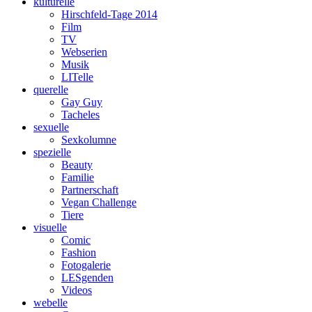
kulturelle
Hirschfeld-Tage 2014
Film
TV
Webserien
Musik
LITelle
querelle
Gay Guy
Tacheles
sexuelle
Sexkolumne
spezielle
Beauty
Familie
Partnerschaft
Vegan Challenge
Tiere
visuelle
Comic
Fashion
Fotogalerie
LESgenden
Videos
webelle