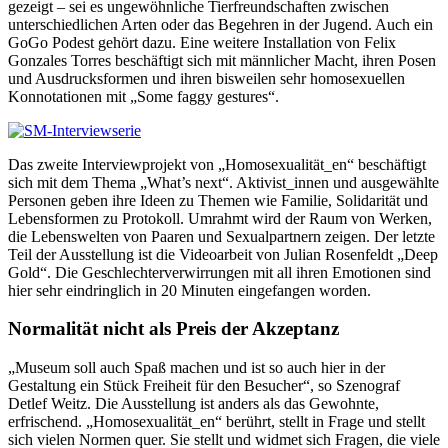
gezeigt – sei es ungewöhnliche Tierfreundschaften zwischen
unterschiedlichen Arten oder das Begehren in der Jugend. Auch ein
GoGo Podest gehört dazu. Eine weitere Installation von Felix
Gonzales Torres beschäftigt sich mit männlicher Macht, ihren Posen
und Ausdrucksformen und ihren bisweilen sehr homosexuellen
Konnotationen mit „Some faggy gestures“.
Das zweite Interviewprojekt von „Homosexualität_en“ beschäftigt
sich mit dem Thema „What’s next“. Aktivist_innen und ausgewählte
Personen geben ihre Ideen zu Themen wie Familie, Solidarität und
Lebensformen zu Protokoll. Umrahmt wird der Raum von Werken,
die Lebenswelten von Paaren und Sexualpartnern zeigen. Der letzte
Teil der Ausstellung ist die Videoarbeit von Julian Rosenfeldt „Deep
Gold“. Die Geschlechterverwirrungen mit all ihren Emotionen sind
hier sehr eindringlich in 20 Minuten eingefangen worden.
Normalität nicht als Preis der Akzeptanz
„Museum soll auch Spaß machen und ist so auch hier in der
Gestaltung ein Stück Freiheit für den Besucher“, so Szenograf
Detlef Weitz. Die Ausstellung ist anders als das Gewohnte,
erfrischend. „Homosexualität_en“ berührt, stellt in Frage und stellt
sich vielen Normen quer. Sie stellt und widmet sich Fragen, die viele