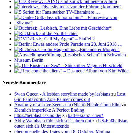
Neueste Kommentare
Swan Queen - A lesbian storyline made by lesbians
zu
Lost
Girl Fanfavoritin Zoie Palmer comes out
Anatomy of a Love Seen - ein (Nicht) Nicole Conn Film
zu
Ziemlich imperfekt: A Perfect Ending
https://betblast-casino.de/
zu
kaffeekränz_chen*
Abby Wambach fühlt sich seit Jahren out
zu
US-Fußballstars
outen sich als Unterstützende
phenomenelle des Tages vom 18. Oktober: Martina