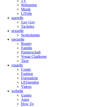
TV
Webserien
Musik
LITelle
querelle
Gay Guy
Tacheles
sexuelle
Sexkolumne
spezielle
Beauty
Familie
Partnerschaft
Vegan Challenge
Tiere
visuelle
Comic
Fashion
Fotogalerie
LESgenden
Videos
webelle
Games
Apps
How To