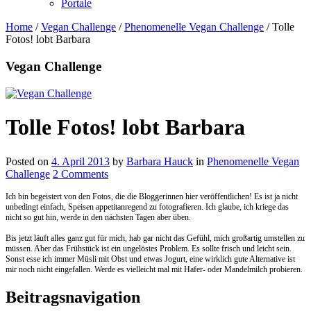
Portale
Home
/
Vegan Challenge
/
Phenomenelle Vegan Challenge
/
Tolle
Fotos! lobt Barbara
Vegan Challenge
Tolle Fotos! lobt Barbara
Posted on
4. April 2013
by
Barbara Hauck
in
Phenomenelle Vegan
Challenge
2 Comments
Ich bin begeistert von den Fotos, die die Bloggerinnen hier veröffentlichen! Es ist ja nicht
unbedingt einfach, Speisen appetitanregend zu fotografieren. Ich glaube, ich kriege das
nicht so gut hin, werde in den nächsten Tagen aber üben.
Bis jetzt läuft alles ganz gut für mich, hab gar nicht das Gefühl, mich großartig umstellen zu
müssen. Aber das Frühstück ist ein ungelöstes Problem. Es sollte frisch und leicht sein.
Sonst esse ich immer Müsli mit Obst und etwas Jogurt, eine wirklich gute Alternative ist
mir noch nicht eingefallen. Werde es vielleicht mal mit Hafer- oder Mandelmilch probieren.
Beitragsnavigation