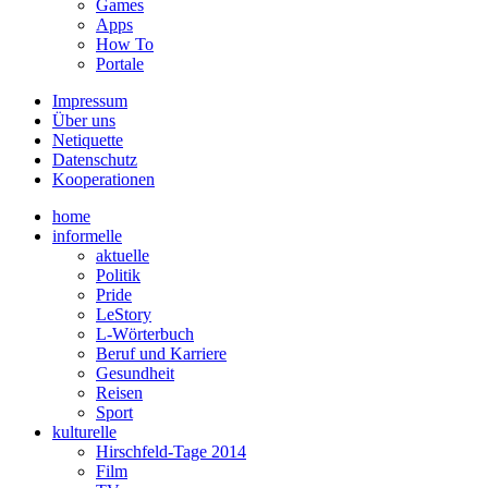
Games
Apps
How To
Portale
Impressum
Über uns
Netiquette
Datenschutz
Kooperationen
home
informelle
aktuelle
Politik
Pride
LeStory
L-Wörterbuch
Beruf und Karriere
Gesundheit
Reisen
Sport
kulturelle
Hirschfeld-Tage 2014
Film