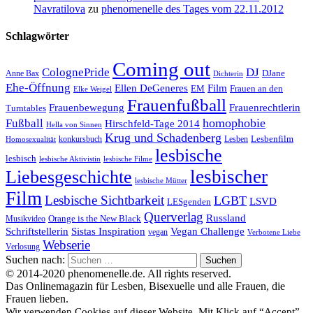
Navratilova
zu
phenomenelle des Tages vom 22.11.2012
Schlagwörter
Coming out
ColognePride
DJ
DJane
Anne Bax
Dichterin
Ehe-Öffnung
Film
Ellen DeGeneres
EM
Frauen an den
Elke Weigel
Frauenfußball
Frauenrechtlerin
Frauenbewegung
Turntables
homophobie
Fußball
Hirschfeld-Tage 2014
Hella von Sinnen
Krug und Schadenberg
Lesbenfilm
konkursbuch
Lesben
Homosexualität
lesbische
lesbisch
lesbische Aktivistin
lesbische Filme
lesbischer
Liebesgeschichte
lesbische Mütter
Film
Lesbische Sichtbarkeit
LGBT
LSVD
LESgenden
Querverlag
Russland
Orange is the New Black
Musikvideo
Schriftstellerin
Vegan Challenge
Sistas Inspiration
vegan
Verbotene Liebe
Webserie
Verlosung
Suchen nach:
© 2014-2020 phenomenelle.de. All rights reserved.
Das Onlinemagazin für Lesben, Bisexuelle und alle Frauen, die
Frauen lieben.
Wir verwenden Cookies auf dieser Website. Mit Klick auf “Accept”