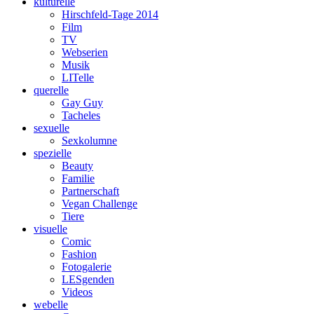
kulturelle
Hirschfeld-Tage 2014
Film
TV
Webserien
Musik
LITelle
querelle
Gay Guy
Tacheles
sexuelle
Sexkolumne
spezielle
Beauty
Familie
Partnerschaft
Vegan Challenge
Tiere
visuelle
Comic
Fashion
Fotogalerie
LESgenden
Videos
webelle