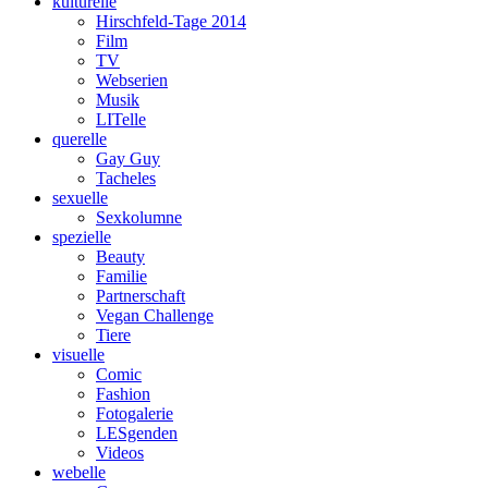
kulturelle
Hirschfeld-Tage 2014
Film
TV
Webserien
Musik
LITelle
querelle
Gay Guy
Tacheles
sexuelle
Sexkolumne
spezielle
Beauty
Familie
Partnerschaft
Vegan Challenge
Tiere
visuelle
Comic
Fashion
Fotogalerie
LESgenden
Videos
webelle