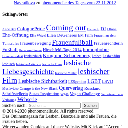
Navratilova
zu
phenomenelle des Tages vom 22.11.2012
Schlagwörter
Coming out
ColognePride
DJ
DJane
Anne Bax
Dichterin
Ehe-Öffnung
Film
Ellen DeGeneres
EM
Frauen an den
Elke Weigel
Frauenfußball
Frauenrechtlerin
Frauenbewegung
Turntables
homophobie
Fußball
Hirschfeld-Tage 2014
Hella von Sinnen
Krug und Schadenberg
Lesbenfilm
konkursbuch
Lesben
Homosexualität
lesbische
lesbisch
lesbische Aktivistin
lesbische Filme
lesbischer
Liebesgeschichte
lesbische Mütter
Film
Lesbische Sichtbarkeit
LGBT
LSVD
LESgenden
Querverlag
Russland
Orange is the New Black
Musikvideo
Schriftstellerin
Vegan Challenge
Sistas Inspiration
vegan
Verbotene Liebe
Webserie
Verlosung
Suchen nach:
© 2014-2020 phenomenelle.de. All rights reserved.
Das Onlinemagazin für Lesben, Bisexuelle und alle Frauen, die
Frauen lieben.
Wir verwenden Cookies auf dieser Website. Mit Klick auf “Accept”