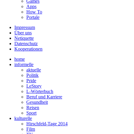
Games
Apps
How To
Portale
Impressum
Über uns
Netiquette
Datenschutz
Kooperationen
home
informelle
aktuelle
Politik
Pride
LeStory
L-Wörterbuch
Beruf und Karriere
Gesundheit
Reisen
Sport
kulturelle
Hirschfeld-Tage 2014
Film