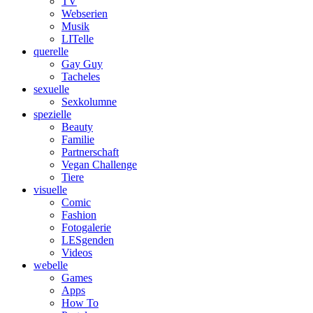
TV
Webserien
Musik
LITelle
querelle
Gay Guy
Tacheles
sexuelle
Sexkolumne
spezielle
Beauty
Familie
Partnerschaft
Vegan Challenge
Tiere
visuelle
Comic
Fashion
Fotogalerie
LESgenden
Videos
webelle
Games
Apps
How To