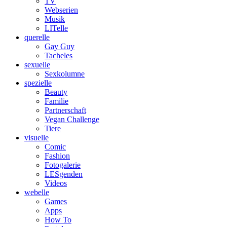
TV
Webserien
Musik
LITelle
querelle
Gay Guy
Tacheles
sexuelle
Sexkolumne
spezielle
Beauty
Familie
Partnerschaft
Vegan Challenge
Tiere
visuelle
Comic
Fashion
Fotogalerie
LESgenden
Videos
webelle
Games
Apps
How To