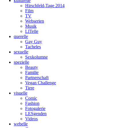
kulturelle
Hirschfeld-Tage 2014
Film
TV
Webserien
Musik
LITelle
querelle
Gay Guy
Tacheles
sexuelle
Sexkolumne
spezielle
Beauty
Familie
Partnerschaft
Vegan Challenge
Tiere
visuelle
Comic
Fashion
Fotogalerie
LESgenden
Videos
webelle