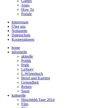
Games
Apps
How To
Portale
Impressum
Über uns
Netiquette
Datenschutz
Kooperationen
home
informelle
aktuelle
Politik
Pride
LeStory
L-Wörterbuch
Beruf und Karriere
Gesundheit
Reisen
Sport
kulturelle
Hirschfeld-Tage 2014
Film