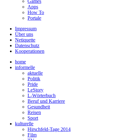
Games
Apps
How To
Portale
Impressum
Über uns
Netiquette
Datenschutz
Kooperationen
home
informelle
aktuelle
Politik
Pride
LeStory
L-Wörterbuch
Beruf und Karriere
Gesundheit
Reisen
Sport
kulturelle
Hirschfeld-Tage 2014
Film