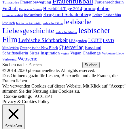
Frauenfußball
Frauenrechtlerin
Frauenbewegung
Turntables
homophobie
Fußball
Hirschfeld-Tage 2014
Hella von Sinnen
Krug und Schadenberg
Lesbenfilm
konkursbuch
Lesben
Homosexualität
lesbische
lesbisch
lesbische Aktivistin
lesbische Filme
lesbischer
Liebesgeschichte
lesbische Mütter
Film
Lesbische Sichtbarkeit
LGBT
LSVD
LESgenden
Querverlag
Russland
Orange is the New Black
Musikvideo
Schriftstellerin
Vegan Challenge
Sistas Inspiration
vegan
Verbotene Liebe
Webserie
Verlosung
Suchen nach:
© 2014-2020 phenomenelle.de. All rights reserved.
Das Onlinemagazin für Lesben, Bisexuelle und alle Frauen, die
Frauen lieben.
Wir verwenden Cookies auf dieser Website. Mit Klick auf “Accept”
stimmen Sie der Nutzung aller Cookies zu.
Cookie settings
ACCEPT
Privacy & Cookies Policy
Schließen