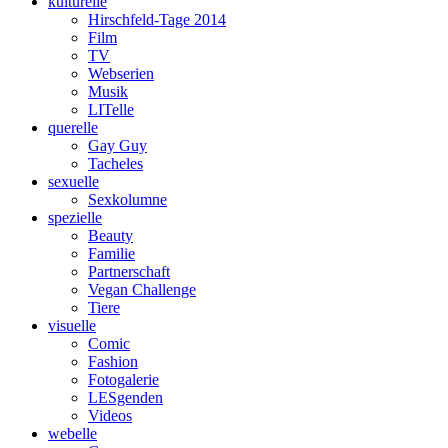
kulturelle
Hirschfeld-Tage 2014
Film
TV
Webserien
Musik
LITelle
querelle
Gay Guy
Tacheles
sexuelle
Sexkolumne
spezielle
Beauty
Familie
Partnerschaft
Vegan Challenge
Tiere
visuelle
Comic
Fashion
Fotogalerie
LESgenden
Videos
webelle