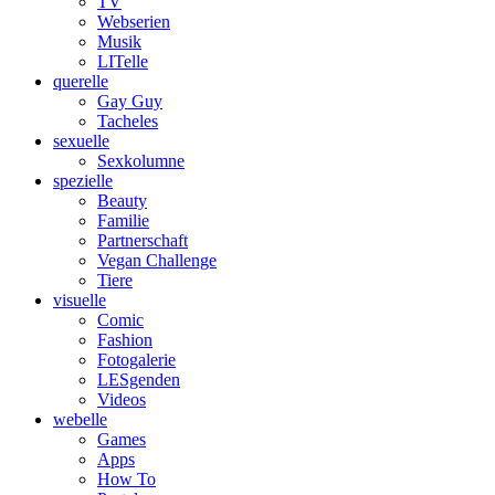
TV
Webserien
Musik
LITelle
querelle
Gay Guy
Tacheles
sexuelle
Sexkolumne
spezielle
Beauty
Familie
Partnerschaft
Vegan Challenge
Tiere
visuelle
Comic
Fashion
Fotogalerie
LESgenden
Videos
webelle
Games
Apps
How To