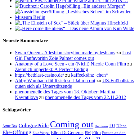
Neueste Kommentare
Swan Queen - A lesbian storyline made by lesbians
zu
Lost
Girl Fanfavoritin Zoie Palmer comes out
Anatomy of a Love Seen - ein (Nicht) Nicole Conn Film
zu
Ziemlich imperfekt: A Perfect Ending
https://betblast-casino.de/
zu
kaffeekränz_chen*
Abby Wambach fühlt sich seit Jahren out
zu
US-Fußballstars
outen sich als Unterstützende
phenomenelle des Tages vom 18. Oktober: Martina
Navratilova
zu
phenomenelle des Tages vom 22.11.2012
Schlagwörter
Coming out
ColognePride
DJ
DJane
Anne Bax
Dichterin
Ehe-Öffnung
Film
Ellen DeGeneres
EM
Frauen an den
Elke Weigel