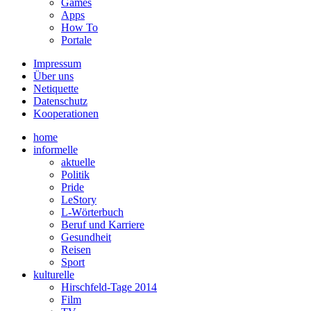
Games
Apps
How To
Portale
Impressum
Über uns
Netiquette
Datenschutz
Kooperationen
home
informelle
aktuelle
Politik
Pride
LeStory
L-Wörterbuch
Beruf und Karriere
Gesundheit
Reisen
Sport
kulturelle
Hirschfeld-Tage 2014
Film