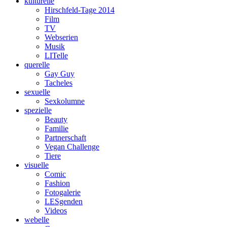
kulturelle
Hirschfeld-Tage 2014
Film
TV
Webserien
Musik
LITelle
querelle
Gay Guy
Tacheles
sexuelle
Sexkolumne
spezielle
Beauty
Familie
Partnerschaft
Vegan Challenge
Tiere
visuelle
Comic
Fashion
Fotogalerie
LESgenden
Videos
webelle