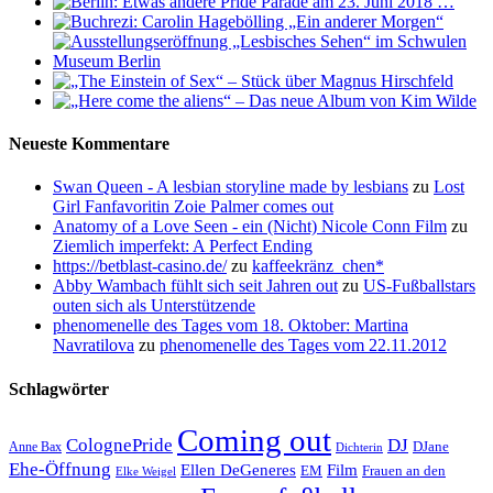
Neueste Kommentare
Swan Queen - A lesbian storyline made by lesbians
zu
Lost
Girl Fanfavoritin Zoie Palmer comes out
Anatomy of a Love Seen - ein (Nicht) Nicole Conn Film
zu
Ziemlich imperfekt: A Perfect Ending
https://betblast-casino.de/
zu
kaffeekränz_chen*
Abby Wambach fühlt sich seit Jahren out
zu
US-Fußballstars
outen sich als Unterstützende
phenomenelle des Tages vom 18. Oktober: Martina
Navratilova
zu
phenomenelle des Tages vom 22.11.2012
Schlagwörter
Coming out
ColognePride
DJ
DJane
Anne Bax
Dichterin
Ehe-Öffnung
Film
Ellen DeGeneres
EM
Frauen an den
Elke Weigel