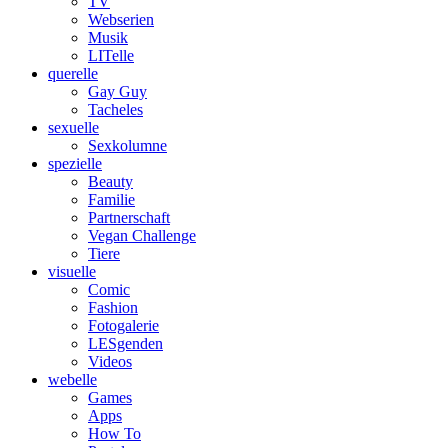
TV
Webserien
Musik
LITelle
querelle
Gay Guy
Tacheles
sexuelle
Sexkolumne
spezielle
Beauty
Familie
Partnerschaft
Vegan Challenge
Tiere
visuelle
Comic
Fashion
Fotogalerie
LESgenden
Videos
webelle
Games
Apps
How To