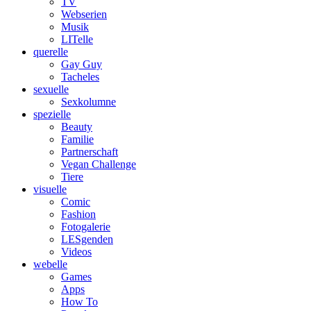
TV
Webserien
Musik
LITelle
querelle
Gay Guy
Tacheles
sexuelle
Sexkolumne
spezielle
Beauty
Familie
Partnerschaft
Vegan Challenge
Tiere
visuelle
Comic
Fashion
Fotogalerie
LESgenden
Videos
webelle
Games
Apps
How To