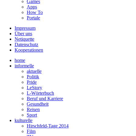
Games
Apps
How To
Portale
Impressum
Über uns
Netiquette
Datenschutz
Kooperationen
home
informelle
aktuelle
Politik
Pride
LeStory
L-Wörterbuch
Beruf und Karriere
Gesundheit
Reisen
Sport
kulturelle
Hirschfeld-Tage 2014
Film