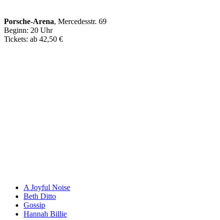
Porsche-Arena
, Mercedesstr. 69
Beginn: 20 Uhr
Tickets: ab 42,50 €
A Joyful Noise
Beth Ditto
Gossip
Hannah Billie