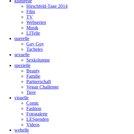
kulturelle
Hirschfeld-Tage 2014
Film
TV
Webserien
Musik
LITelle
querelle
Gay Guy
Tacheles
sexuelle
Sexkolumne
spezielle
Beauty
Familie
Partnerschaft
Vegan Challenge
Tiere
visuelle
Comic
Fashion
Fotogalerie
LESgenden
Videos
webelle