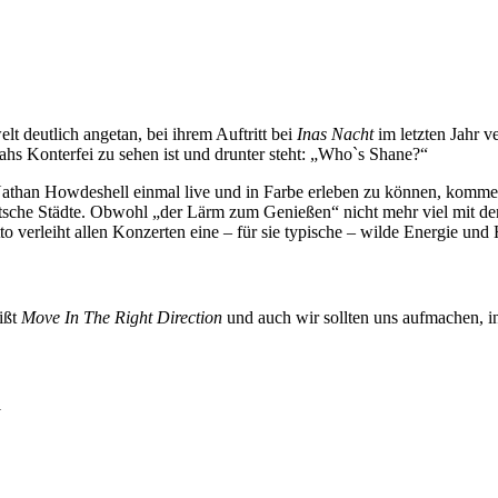
t deutlich angetan, bei ihrem Auftritt bei
Inas Nacht
im letzten Jahr v
ahs Konterfei zu sehen ist und drunter steht: „Who`s Shane?“
than Howdeshell einmal live und in Farbe erleben zu können, kommen
tsche Städte. Obwohl „der Lärm zum Genießen“ nicht mehr viel mit den
Ditto verleiht allen Konzerten eine – für sie typische – wilde Energie u
ißt
Move In The Right Direction
und auch wir sollten uns aufmachen, in
1