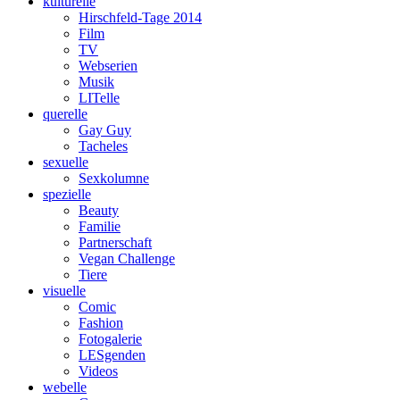
kulturelle
Hirschfeld-Tage 2014
Film
TV
Webserien
Musik
LITelle
querelle
Gay Guy
Tacheles
sexuelle
Sexkolumne
spezielle
Beauty
Familie
Partnerschaft
Vegan Challenge
Tiere
visuelle
Comic
Fashion
Fotogalerie
LESgenden
Videos
webelle