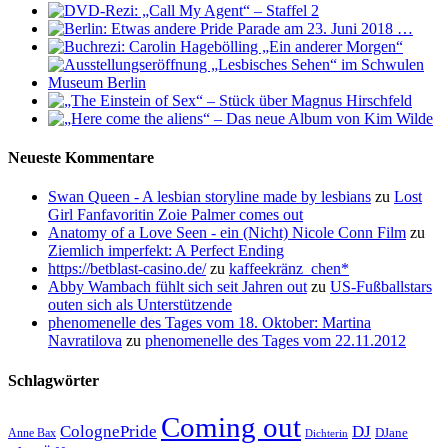
Neueste Kommentare
Swan Queen - A lesbian storyline made by lesbians
zu
Lost
Girl Fanfavoritin Zoie Palmer comes out
Anatomy of a Love Seen - ein (Nicht) Nicole Conn Film
zu
Ziemlich imperfekt: A Perfect Ending
https://betblast-casino.de/
zu
kaffeekränz_chen*
Abby Wambach fühlt sich seit Jahren out
zu
US-Fußballstars
outen sich als Unterstützende
phenomenelle des Tages vom 18. Oktober: Martina
Navratilova
zu
phenomenelle des Tages vom 22.11.2012
Schlagwörter
Coming out
ColognePride
DJ
DJane
Anne Bax
Dichterin