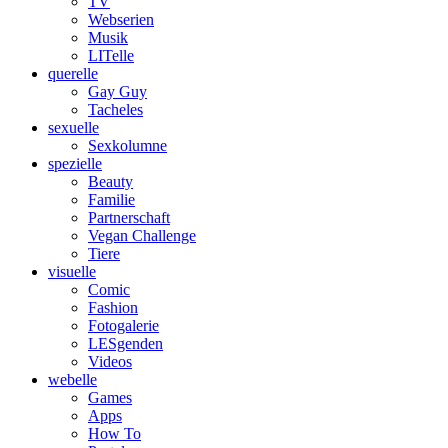
TV
Webserien
Musik
LITelle
querelle
Gay Guy
Tacheles
sexuelle
Sexkolumne
spezielle
Beauty
Familie
Partnerschaft
Vegan Challenge
Tiere
visuelle
Comic
Fashion
Fotogalerie
LESgenden
Videos
webelle
Games
Apps
How To