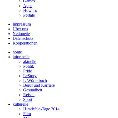
Games
Apps
How To
Portale
Impressum
Über uns
Netiquette
Datenschutz
Kooperationen
home
informelle
aktuelle
Politik
Pride
LeStory
L-Wörterbuch
Beruf und Karriere
Gesundheit
Reisen
Sport
kulturelle
Hirschfeld-Tage 2014
Film