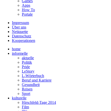
Games
Apps
How To
Portale
Impressum
Über uns
Netiquette
Datenschutz
Kooperationen
home
informelle
aktuelle
Politik
Pride
LeStory
L-Wörterbuch
Beruf und Karriere
Gesundheit
Reisen
Sport
kulturelle
Hirschfeld-Tage 2014
Film