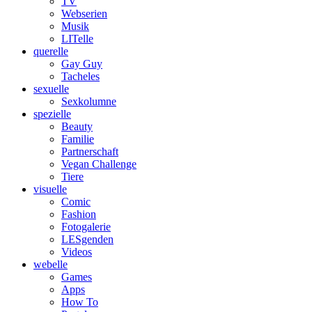
TV
Webserien
Musik
LITelle
querelle
Gay Guy
Tacheles
sexuelle
Sexkolumne
spezielle
Beauty
Familie
Partnerschaft
Vegan Challenge
Tiere
visuelle
Comic
Fashion
Fotogalerie
LESgenden
Videos
webelle
Games
Apps
How To