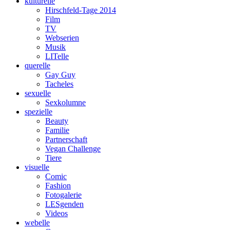
kulturelle
Hirschfeld-Tage 2014
Film
TV
Webserien
Musik
LITelle
querelle
Gay Guy
Tacheles
sexuelle
Sexkolumne
spezielle
Beauty
Familie
Partnerschaft
Vegan Challenge
Tiere
visuelle
Comic
Fashion
Fotogalerie
LESgenden
Videos
webelle