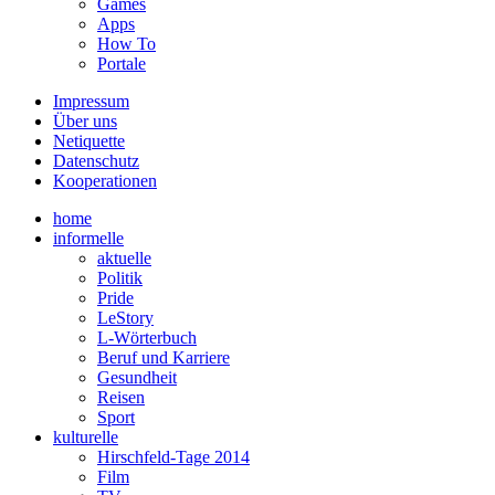
Games
Apps
How To
Portale
Impressum
Über uns
Netiquette
Datenschutz
Kooperationen
home
informelle
aktuelle
Politik
Pride
LeStory
L-Wörterbuch
Beruf und Karriere
Gesundheit
Reisen
Sport
kulturelle
Hirschfeld-Tage 2014
Film