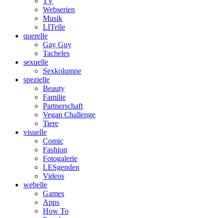
TV
Webserien
Musik
LITelle
querelle
Gay Guy
Tacheles
sexuelle
Sexkolumne
spezielle
Beauty
Familie
Partnerschaft
Vegan Challenge
Tiere
visuelle
Comic
Fashion
Fotogalerie
LESgenden
Videos
webelle
Games
Apps
How To