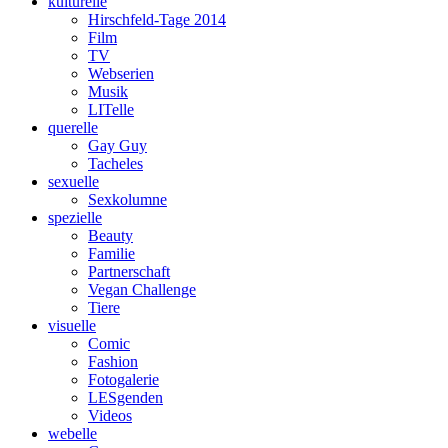
kulturelle
Hirschfeld-Tage 2014
Film
TV
Webserien
Musik
LITelle
querelle
Gay Guy
Tacheles
sexuelle
Sexkolumne
spezielle
Beauty
Familie
Partnerschaft
Vegan Challenge
Tiere
visuelle
Comic
Fashion
Fotogalerie
LESgenden
Videos
webelle