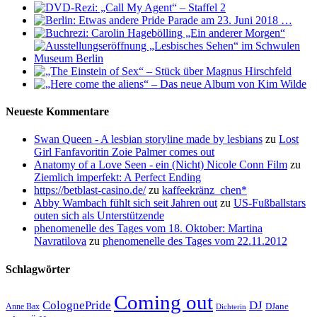
Neueste Kommentare
Swan Queen - A lesbian storyline made by lesbians
zu
Lost
Girl Fanfavoritin Zoie Palmer comes out
Anatomy of a Love Seen - ein (Nicht) Nicole Conn Film
zu
Ziemlich imperfekt: A Perfect Ending
https://betblast-casino.de/
zu
kaffeekränz_chen*
Abby Wambach fühlt sich seit Jahren out
zu
US-Fußballstars
outen sich als Unterstützende
phenomenelle des Tages vom 18. Oktober: Martina
Navratilova
zu
phenomenelle des Tages vom 22.11.2012
Schlagwörter
Coming out
ColognePride
DJ
DJane
Anne Bax
Dichterin