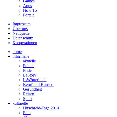
Games
Apps
How To
Portale
Impressum
Über uns
Netiquette
Datenschutz
Kooperationen
home
informelle
aktuelle
Politik
Pride
LeStory
L-Wörterbuch
Beruf und Karriere
Gesundheit
Reisen
Sport
kulturelle
Hirschfeld-Tage 2014
Film