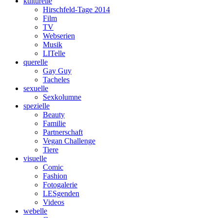
kulturelle
Hirschfeld-Tage 2014
Film
TV
Webserien
Musik
LITelle
querelle
Gay Guy
Tacheles
sexuelle
Sexkolumne
spezielle
Beauty
Familie
Partnerschaft
Vegan Challenge
Tiere
visuelle
Comic
Fashion
Fotogalerie
LESgenden
Videos
webelle