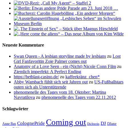
Neueste Kommentare
Swan Queen - A lesbian storyline made by lesbians
zu
Lost
Girl Fanfavoritin Zoie Palmer comes out
Anatomy of a Love Seen - ein (Nicht) Nicole Conn Film
zu
Ziemlich imperfekt: A Perfect Ending
https://betblast-casino.de/
zu
kaffeekränz_chen*
Abby Wambach fühlt sich seit Jahren out
zu
US-Fußballstars
outen sich als Unterstützende
phenomenelle des Tages vom 18. Oktober: Martina
Navratilova
zu
phenomenelle des Tages vom 22.11.2012
Schlagwörter
Coming out
ColognePride
DJ
DJane
Anne Bax
Dichterin