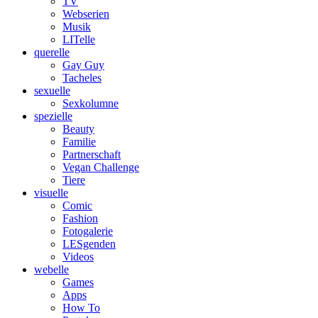
TV
Webserien
Musik
LITelle
querelle
Gay Guy
Tacheles
sexuelle
Sexkolumne
spezielle
Beauty
Familie
Partnerschaft
Vegan Challenge
Tiere
visuelle
Comic
Fashion
Fotogalerie
LESgenden
Videos
webelle
Games
Apps
How To