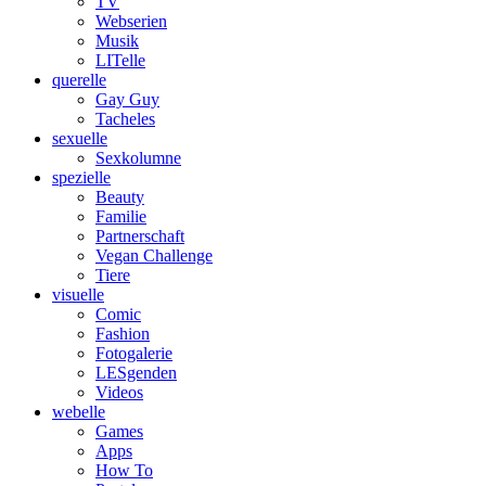
TV
Webserien
Musik
LITelle
querelle
Gay Guy
Tacheles
sexuelle
Sexkolumne
spezielle
Beauty
Familie
Partnerschaft
Vegan Challenge
Tiere
visuelle
Comic
Fashion
Fotogalerie
LESgenden
Videos
webelle
Games
Apps
How To