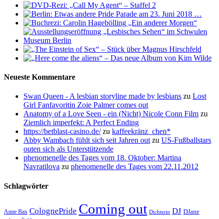
Neueste Kommentare
Swan Queen - A lesbian storyline made by lesbians
zu
Lost
Girl Fanfavoritin Zoie Palmer comes out
Anatomy of a Love Seen - ein (Nicht) Nicole Conn Film
zu
Ziemlich imperfekt: A Perfect Ending
https://betblast-casino.de/
zu
kaffeekränz_chen*
Abby Wambach fühlt sich seit Jahren out
zu
US-Fußballstars
outen sich als Unterstützende
phenomenelle des Tages vom 18. Oktober: Martina
Navratilova
zu
phenomenelle des Tages vom 22.11.2012
Schlagwörter
Coming out
ColognePride
DJ
DJane
Anne Bax
Dichterin