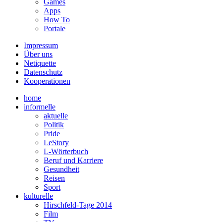
Games
Apps
How To
Portale
Impressum
Über uns
Netiquette
Datenschutz
Kooperationen
home
informelle
aktuelle
Politik
Pride
LeStory
L-Wörterbuch
Beruf und Karriere
Gesundheit
Reisen
Sport
kulturelle
Hirschfeld-Tage 2014
Film