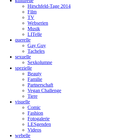
kulturelle
Hirschfeld-Tage 2014
Film
TV
Webserien
Musik
LITelle
querelle
Gay Guy
Tacheles
sexuelle
Sexkolumne
spezielle
Beauty
Familie
Partnerschaft
Vegan Challenge
Tiere
visuelle
Comic
Fashion
Fotogalerie
LESgenden
Videos
webelle