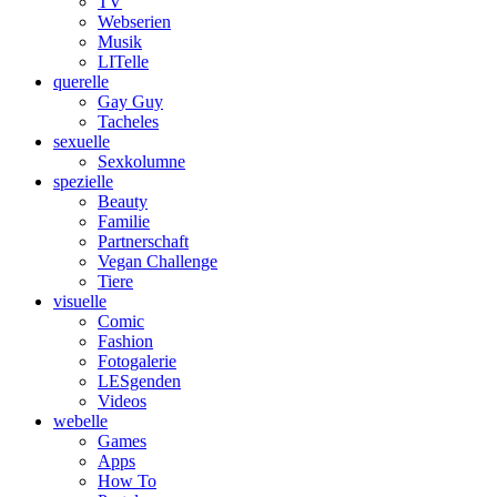
TV
Webserien
Musik
LITelle
querelle
Gay Guy
Tacheles
sexuelle
Sexkolumne
spezielle
Beauty
Familie
Partnerschaft
Vegan Challenge
Tiere
visuelle
Comic
Fashion
Fotogalerie
LESgenden
Videos
webelle
Games
Apps
How To