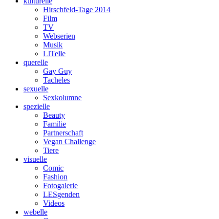
kulturelle
Hirschfeld-Tage 2014
Film
TV
Webserien
Musik
LITelle
querelle
Gay Guy
Tacheles
sexuelle
Sexkolumne
spezielle
Beauty
Familie
Partnerschaft
Vegan Challenge
Tiere
visuelle
Comic
Fashion
Fotogalerie
LESgenden
Videos
webelle