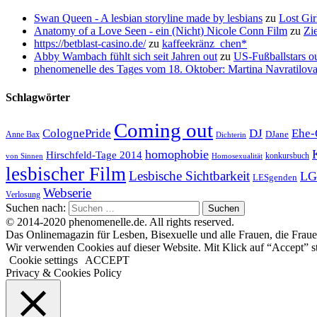
Swan Queen - A lesbian storyline made by lesbians
zu
Lost Gir
Anatomy of a Love Seen - ein (Nicht) Nicole Conn Film
zu
Zi
https://betblast-casino.de/
zu
kaffeekränz_chen*
Abby Wambach fühlt sich seit Jahren out
zu
US-Fußballstars ou
phenomenelle des Tages vom 18. Oktober: Martina Navratilov
Schlagwörter
Coming out
ColognePride
DJ
Ehe-
DJane
Anne Bax
Dichterin
homophobie
Hirschfeld-Tage 2014
konkursbuch
von Sinnen
Homosexualität
lesbischer Film
Lesbische Sichtbarkeit
LG
LESgenden
Webserie
Verlosung
Suchen nach:
© 2014-2020 phenomenelle.de. All rights reserved.
Das Onlinemagazin für Lesben, Bisexuelle und alle Frauen, die Fraue
Wir verwenden Cookies auf dieser Website. Mit Klick auf “Accept” s
Cookie settings
ACCEPT
Privacy & Cookies Policy