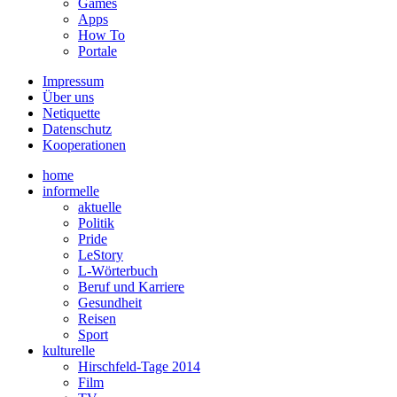
Games
Apps
How To
Portale
Impressum
Über uns
Netiquette
Datenschutz
Kooperationen
home
informelle
aktuelle
Politik
Pride
LeStory
L-Wörterbuch
Beruf und Karriere
Gesundheit
Reisen
Sport
kulturelle
Hirschfeld-Tage 2014
Film