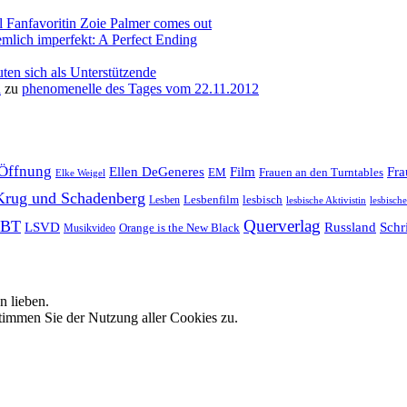
l Fanfavoritin Zoie Palmer comes out
emlich imperfekt: A Perfect Ending
ten sich als Unterstützende
a
zu
phenomenelle des Tages vom 22.11.2012
Öffnung
Film
Ellen DeGeneres
Fr
EM
Frauen an den Turntables
Elke Weigel
Krug und Schadenberg
Lesbenfilm
lesbisch
Lesben
lesbische Aktivistin
lesbisch
Querverlag
BT
LSVD
Russland
Schri
Orange is the New Black
Musikvideo
n lieben.
timmen Sie der Nutzung aller Cookies zu.