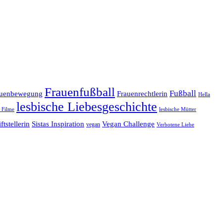
Frauenfußball
Fußball
Frauenrechtlerin
auenbewegung
Hella
lesbische Liebesgeschichte
e Filme
lesbische Mütter
ftstellerin
Vegan Challenge
Sistas Inspiration
vegan
Verbotene Liebe